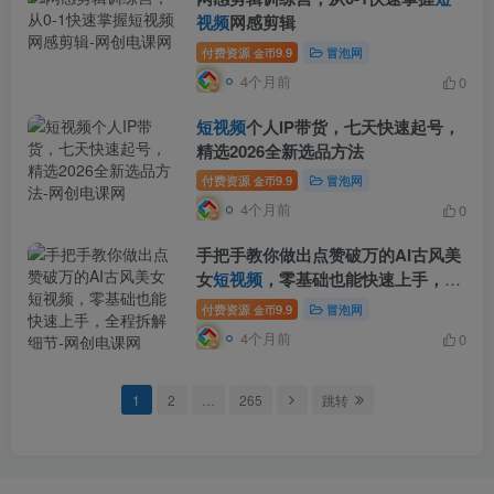
视频
网感剪辑
付费资源
9.9
冒泡网
金币
4个月前
0
短视频
个人IP带货，七天快速起号，
精选2026全新选品方法
付费资源
9.9
冒泡网
金币
4个月前
0
手把手教你做出点赞破万的AI古风美
女
短视频
，零基础也能快速上手，全
程拆解细节
付费资源
9.9
冒泡网
金币
4个月前
0
1
2
…
265
跳转