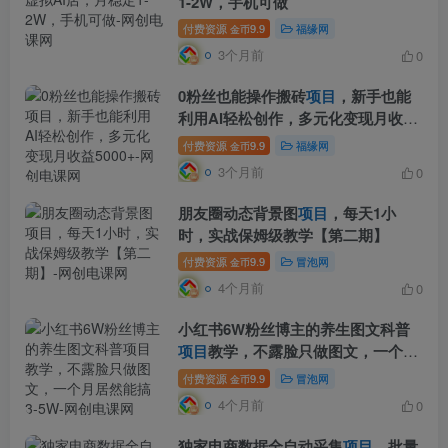
1-2W，手机可做
付费资源
9.9
福缘网
金币
3个月前
0
0粉丝也能操作搬砖
项目
，新手也能
利用AI轻松创作，多元化变现月收益
5000+
付费资源
9.9
福缘网
金币
3个月前
0
朋友圈动态背景图
项目
，每天1小
时，实战保姆级教学【第二期】
付费资源
9.9
冒泡网
金币
4个月前
0
小红书6W粉丝博主的养生图文科普
项目
教学，不露脸只做图文，一个月
居然能搞3-5W
付费资源
9.9
冒泡网
金币
4个月前
0
独家电商数据全自动采集
项目
，批量