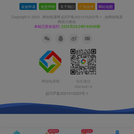
友链申请
-
免责声明
-
关于我们
-
广告合作
-
网站地图
Copyright © 2023 ·
网创电课网 皖ICP备2021015253号-1
· 由
网创电课
网
强力驱动.
本站已安全运行:
2232天22小时19分31秒
网创电课网
站长微信
dianke618
皖ICP备2021015253号-1
限时99
日入2K