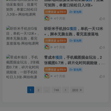
可矩阵，单窗口轻松日入3张+
付费资源
9.9
冒泡网
金币
4个月前
0
听听米手机挂G
项目
，单机一天12米
+，脚本无脑去跑，看完直接落地
付费资源
9.9
冒泡网
金币
4个月前
0
零成本
项目
，手机截图掘金玩法，2
张截图0.7米，碎片化时间就能做，一
部手机轻松日入3张
付费资源
9.9
冒泡网
金币
4个月前
0
1
2
…
748
跳转