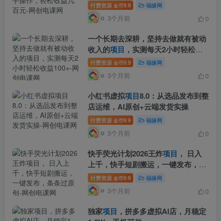
付费资源
9.9
福缘网
金币
3个月前
0
一个长期去深耕，坚持去做就有被动
收入的
项目
，实测每天2小时轻松收
益100+
付费资源
9.9
福缘网
金币
3个月前
0
小红书虚拟
项目
8.0：从选品发布到整
店运维，AI原创+云端发货实操
付费资源
9.9
福缘网
金币
3个月前
0
快手荧光计划2026王炸
项目
， 日入
上千，快手短剧搬运，一键发布，条
条过原创
付费资源
9.9
福缘网
金币
3个月前
0
独家
项目
，拼多多虚拟AI店，月稳定