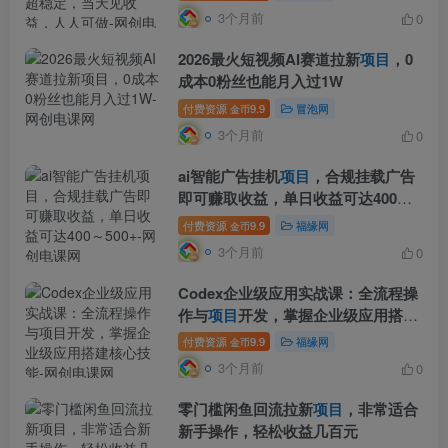
3个月前
0
2026最火短视频AI赛道拉新
项目
，0
成本0粉丝也能月入过1W
付费资源
9.9
冒泡网
金币
3个月前
0
ai智能广告挂机
项目
，合规挂载广告
即可赚取收益，单日收益可达400～
500+
付费资源
9.9
福缘网
金币
3个月前
0
Codex企业级应用实战课：全流程操
作与
项目
开发，掌握企业级应用搭建
核心技能
付费资源
9.9
福缘网
金币
3个月前
0
零门槛闲鱼回流拉新
项目
，非常适合
新手操作，轻松收益几百元