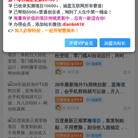
🔰 已收录实测项目10000+，涵盖互联网所有赛道!
🔰 已帮助5000+普通创业者，淘到了人生中第一桶金！
普通人可以做闲鱼虚拟资源搬砖
项
🔰
海量有价值的项目持续更新中，总有一款适合你!
目
，低成本副业轻松月收益万元！
🔰 办理会员，添加站长微信:
dianke618
付费资源
9.9
福缘网
金币
👉
加入必智轻创，一起用智慧搞米！
22天前
0
开通VIP会员
加盟当站长
2026智能广告挂机
项目
，单机日入轻
松变现，零门槛AI自动运行，闲时赚
零花钱
付费资源
9.9
福缘网
金币
22天前
0
26年最新海外Tk剪映拉新，蓝海
项
目
，会手机剪辑就可以做，月入
20000＋
付费资源
9.9
福缘网
金币
22天前
0
百度最新正规零撸
项目
，靠复制粘
贴，不用费脑，副业收入超稳定，当
天见收益，人人可做
付费资源
9.9
冒泡网
金币