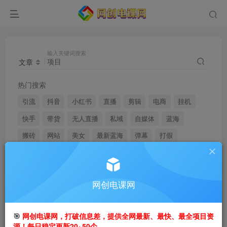
输入关键词搜索
文章
热门搜索
引流
抖音
小红书
直播
剪辑
电商
挂机
快手
带货
无人直播
私域
自媒体
蓝海
搬砖
网站
美女
最新蓝海
弹幕
打假
youtube
网创电课网
文章
用户
🎯
网创电课网，打破信息差，提供全网最新、最快、最全项目资
搜索[
项目
]，共找到
13460
个文章
源！每日稳定更新20~50个