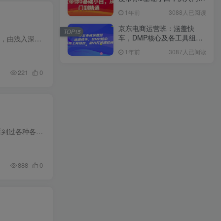
精通
1年前
3088人已阅读
京东电商运营班：涵盖快
TOP15
车，DMP核心及各工具组
本课程为 OpenClaw 专项实战课程，以 “理解并真正掌握小龙虾” 为核心目标，通过 5 节高清 2K 视频课程，由浅入深系统讲解 OpenClaw 的核心原理、操作逻辑、功能应用与实战技巧。课程内容条理...
合，助力打造爆款商品
1年前
3087人已阅读
221
0
2026影视号赚钱全攻略：0粉就能变现，轻松月入过万的秘诀都在这~ 平时刷抖音的时候，想必大家也都看到过各种各样的电影解说，像这种短视频影视号是门槛最低，也是最容易赚钱的。 目前各大平台的...
888
0