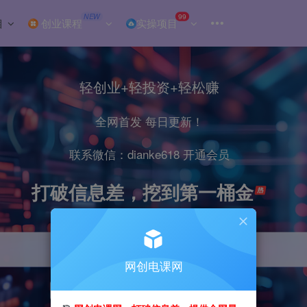
NEW
99
目
创业课程
实操项目
轻创业+轻投资+轻松赚
全网首发 每日更新！
联系微信：dianke618 开通会员
打破信息差，挖到第一桶金
网创电课网
引流
抖音
小红书
直播
剪辑
电商