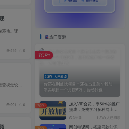
现
本课程聚焦国学号带货全流程，专为想入局国学赛道、实现带货变现的新手打造，拒绝空泛理论，全程实操落地。课程从认识国学号、做好前期筹备入手，教你精准查找对标账号、高效获取视频素材并改写...
热门资源
545
0
TOP1
2.3W+人已阅读
你还在到处找项目？还在当韭菜？我却
本课程为 AI 视觉导演（漫剧）专项课，聚焦 AI 漫剧全流程视觉创作，从基础到进阶层层递进。课程涵盖运营视觉设计与 AI 基础、MJ 网页版本完整教程、AI 设计美学核心知识，重点拆解 AI 漫剧脚本...
靠卖项目一个月赚5万，曾经我也...
加入VIP会员，享50%的推广
901
0
TOP2
提成，免费学习多种网上创
业课程，菜鸟秒变大神！
3年前
1.2W+人已阅读
频
网创电课网，搭建同款知识
TOP3