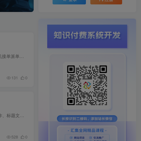
团队3年AI实战经验，教你开拼多多简历/PPT代写店！ 核心优势：不用自己写，我们提供AI写手团，你手机接单派单、纯赚差价 借力2026风口旺季，轻资产、零技术、轻松成交。 【核心目录】 1. 多多AI...
131
0
本课程专为小红书饰品赛道单品电商打造，从开营基础、店铺开通、精准选品开始，系统讲解笔记封面制作、标题文案撰写、用户需求洞察与差异化竞争策略。课程包含三方工具绑定、AI 高效运营、品类...
528
0