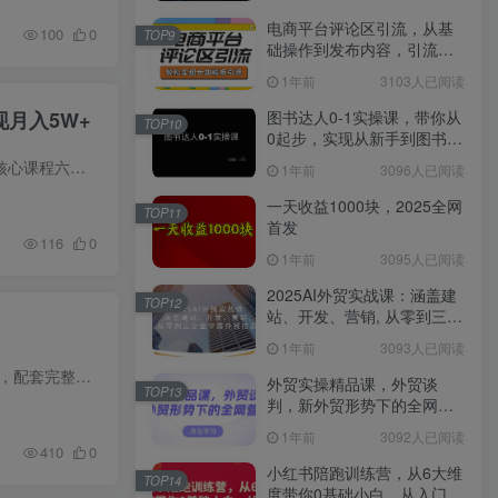
电商平台评论区引流，从基
100
0
TOP9
础操作到发布内容，引流技
巧，轻松实现长期精准引流
1年前
3103人已阅读
图书达人0-1实操课，带你从
现月入5W+
TOP10
0起步，实现从新手到图书达
人的蜕变
本课程为 AI 一人公司（AIXIP）专项训练营，聚焦从内容流量到一人公司商业化全流程，涵盖开营指导、核心课程六节精讲、两位嘉宾实战分享，以及虚拟产品月入 5W 经验拆解。配套全套课堂资料，包...
1年前
3096人已阅读
一天收益1000块，2025全网
TOP11
首发
116
0
1年前
3095人已阅读
2025AI外贸实战课：涵盖建
TOP12
站、开发、营销, 从零到三全
面掌握外贸技能
1年前
3093人已阅读
本课程聚焦 AI 航海家大会 Day1 与 Day2 全程精华内容，对多位行业大咖的分享进行道法术器全维度拆解，配套完整逐字稿与生财有术笔记，深度解读 AI 时代行业变革、创业思路、跨境电商运营等核心...
外贸实操精品课，外贸谈
TOP13
判，新外贸形势下的全网营
销
1年前
3092人已阅读
410
0
小红书陪跑训练营，从6大维
TOP14
度带你0基础小白，从入门到