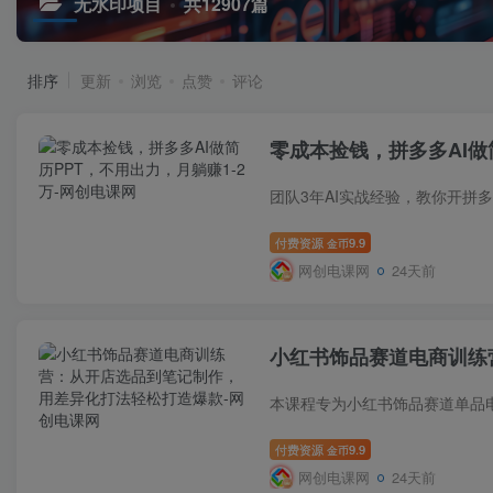
无水印项目
共12907篇
排序
更新
浏览
点赞
评论
零成本捡钱，拼多多AI做
付费资源
9.9
金币
网创电课网
24天前
小红书饰品赛道电商训练
付费资源
9.9
金币
网创电课网
24天前