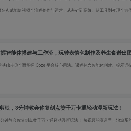
零掌握智能体搭建与工作流，玩转表情包制作及养生食谱出
2.0+剪映，3分钟教会你复刻点赞千万卡通轻动漫新玩法！