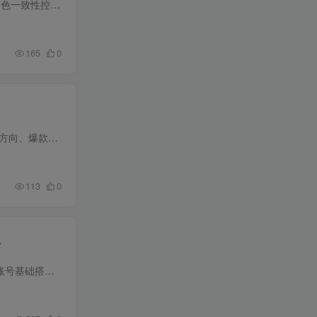
本课程为 AI 创作高阶宝典，聚焦商业落地与影视案例双核心，从高阶 MV 全流程制作、玄幻影视特效、角色一致性控制，到画质修复、老照片高清化、电商精修、海报设计等实用技能全覆盖。课程包含爆...
165
0
7 天 AI 闪电出书训练营，专为不会写作、没时间创作的普通人打造。课程从开营指导开始，依次讲解选题方向、爆款书名生成、书籍大纲搭建、开篇前言撰写、内容成稿润色、封面设计策划，最后教你书...
113
0
单
本课程为 2026 短直一体全领域带货爆单实战课，聚焦短视频 + 直播联动带货，覆盖全流程核心技能。从账号基础搭建（橱窗、收款账户开通）、对标分析、爆品选择，到爆款文案提取改编、视频拍摄剪...