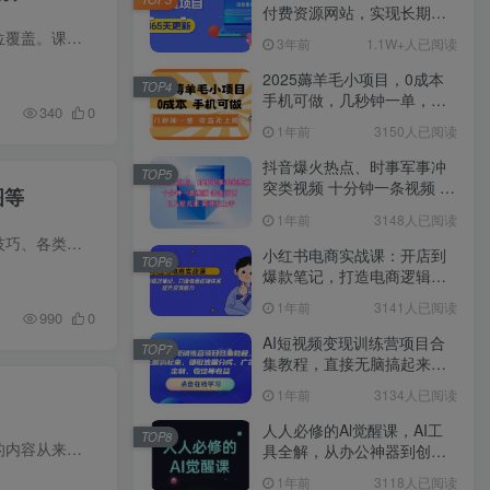
付费资源网站，实现长期稳
定被动收入~
本课程是AI短视频实战训练营，聚焦AI赋能短视频全流程创作与运营，从基础到高阶、从工具到变现全方位覆盖。课程涵盖热门AI工具（豆包、即梦、小云雀等）详解、账号定位搭建、快速起号技巧，拆解...
3年前
1.1W+人已阅读
2025薅羊毛小项目，0成本
TOP4
手机可做，几秒钟一单，收
340
0
益无上限
1年前
3150人已阅读
抖音爆火热点、时事军事冲
TOP5
突类视频 十分钟一条视频 条
图等
条原创 日入好几张 简单易上
1年前
3148人已阅读
手
本课程为 Coze 基础实操课，从零基础带你全面掌握 Coze 平台核心用法。课程包含智能体创建、提示词技巧、各类文本知识库数据提取、工作流与变量模块详解，以及选择器、问答、循环、批处理等实用...
小红书电商实战课：开店到
TOP6
爆款笔记，打造电商逻辑体
系，提升变现能力
1年前
3141人已阅读
990
0
AI短视频变现训练营项目合
TOP7
集教程，直接无脑搞起来，
赚取流量分成、广告、定
1年前
3134人已阅读
制、收徒等收益
人人必修的Al觉醒课，AI工
TOP8
豆包+即梦seedance2.0+剪映，3分钟教会你复刻点赞千万卡通轻动漫新玩法！ 短视频的赛道里，治愈系的内容从来都最不缺受众，那作品平均点赞都在 65 万以上的账号，你见过吗？当然我也是不信的，...
具全解，从办公神器到创意
设计
1年前
3118人已阅读