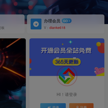
办理会员
GO
老板
V：
dianke618
HI！请登录
登录
注册