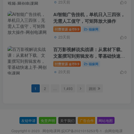
23天前
0
AI智能广告挂机，单机日入三四张，
无需人工值守，可矩阵放大操作
付费资源
9.9
福缘网
金币
23天前
0
百万影视解说实战课：从素材下载、
文案撰写到剪辑发布，零基础快速上
手
付费资源
9.9
福缘网
金币
23天前
0
1
2
…
1,493
跳转
友链申请
-
免责声明
-
关于我们
-
广告合作
-
网站地图
Copyright © 2023 ·
网创电课网 皖ICP备2021015253号-1
· 由
网创电课