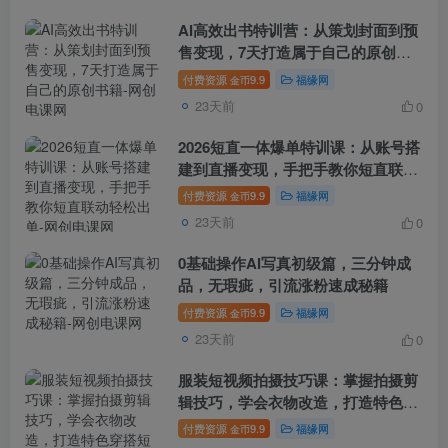
AI高效出书特训营：从策划封面到预
售变现，7天打造属于自己的原创书
籍
付费资源
9.9
福缘网
金币
23天前
0
2026短直一体爆单特训课：从账号搭
建到直播变现，手把手教你短直联动
轻松出单
付费资源
9.9
福缘网
金币
23天前
0
0基础操作AI写真初级篇，三分钟成
品，无瑕疵，引流涨粉速成秘籍
付费资源
9.9
福缘网
金币
23天前
0
服装短视频拍摄技巧课：掌握拍摄剪
辑技巧，学会衣物改造，打造特色穿
搭短视频
付费资源
9.9
福缘网
金币