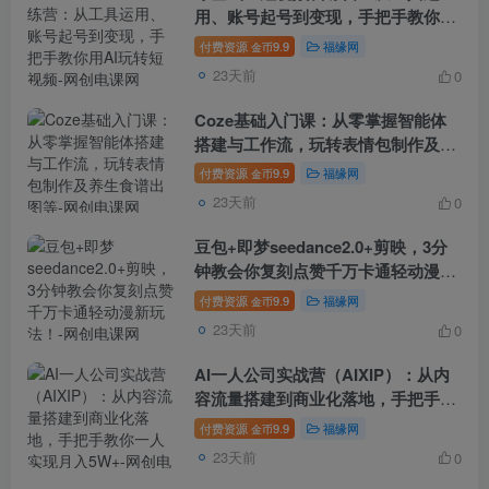
用、账号起号到变现，手把手教你用
AI玩转短视频
付费资源
9.9
福缘网
金币
23天前
0
Coze基础入门课：从零掌握智能体
搭建与工作流，玩转表情包制作及养
生食谱出图等
付费资源
9.9
福缘网
金币
23天前
0
豆包+即梦seedance2.0+剪映，3分
钟教会你复刻点赞千万卡通轻动漫新
玩法！
付费资源
9.9
福缘网
金币
23天前
0
AI一人公司实战营（AIXIP）：从内
容流量搭建到商业化落地，手把手教
你一人实现月入5W+
付费资源
9.9
福缘网
金币
23天前
0