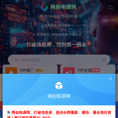
轻创业+轻投资+轻松赚
全网首发 每日更新！
联系微信：dianke618 开通会员
打破信息差，挖到第一桶金
输入关键词搜索
VIP推广
VIP交流
50%
群聊
会员专属推广链接
研究探讨更多创业项目路子。
招募站长
办理会员
推荐
GO
网创电课网
搭建同款网站，自己当老板
V：
dianke618
2219W+
135W+
8
🎯
网创电课网，打破信息差，提供全网最新、最快、最全项目资
源！每日稳定更新20~50个