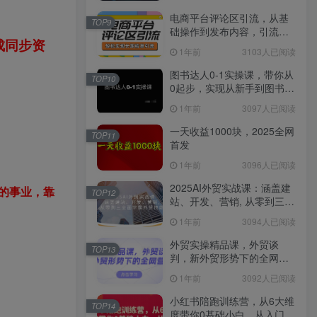
电商平台评论区引流，从基
TOP9
础操作到发布内容，引流技
成同步资
巧，轻松实现长期精准引流
1年前
3103人已阅读
图书达人0-1实操课，带你从
TOP10
0起步，实现从新手到图书达
人的蜕变
1年前
3097人已阅读
一天收益1000块，2025全网
TOP11
首发
1年前
3096人已阅读
2025AI外贸实战课：涵盖建
的事业，靠
TOP12
站、开发、营销, 从零到三全
面掌握外贸技能
1年前
3094人已阅读
外贸实操精品课，外贸谈
TOP13
判，新外贸形势下的全网营
销
1年前
3092人已阅读
小红书陪跑训练营，从6大维
TOP14
度带你0基础小白，从入门到