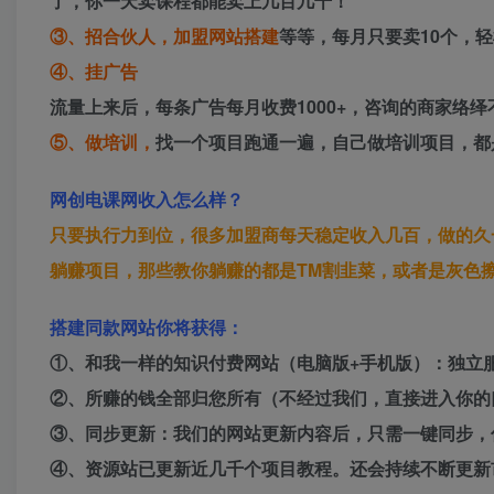
了，你一天卖课程都能卖上几百几千！
③、招合伙人，加盟网站搭建
等等，每月只要卖10个，
④、挂广告
流量上来后，每条广告每月收费1000+，咨询的商家络
⑤、做培训，
找一个项目跑通一遍，自己做培训项目，都
网创电课网收入怎么样？
只要执行力到位，很多加盟商每天稳定收入几百，做的久
躺赚项目，那些教你躺赚的都是TM割韭菜，或者是灰色
搭建同款网站你将获得：
①、和我一样的知识付费网站（电脑版+手机版）：独立
②、所赚的钱全部归您所有（不经过我们，直接进入你的
③、同步更新：我们的网站更新内容后，只需一键同步，
④、资源站已更新近几千个项目教程。还会持续不断更新