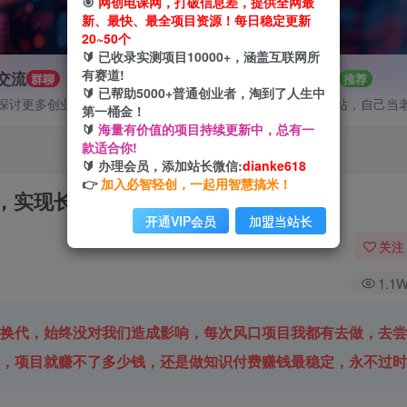
🎯
网创电课网，打破信息差，提供全网最
新、最快、最全项目资源！每日稳定更新
20~50个
🔰 已收录实测项目10000+，涵盖互联网所
有赛道!
P交流
招募站长
群聊
推荐
🔰 已帮助5000+普通创业者，淘到了人生中
探讨更多创业项目路子。
搭建同款网站，自己当
第一桶金！
🔰
海量有价值的项目持续更新中，总有一
款适合你!
🔰 办理会员，添加站长微信:
dianke618
👉
加入必智轻创，一起用智慧搞米！
，实现长期稳定被动收入~
开通VIP会员
加盟当站长
关注
1.1
新换代，始终没对我们造成影响，每次风口项目我都有去做，去
后，项目就赚不了多少钱，还是做知识付费赚钱最稳定，永不过