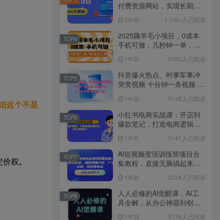
付费资源网站，实现长期稳
定被动收入~
3年前
1.1W+人已阅读
2025薅羊毛小项目，0成本
TOP4
手机可做，几秒钟一单，收
益无上限
1年前
3150人已阅读
抖音爆火热点、时事军事冲
TOP5
突类视频 十分钟一条视频 条
条原创 日入好几张 简单易上
1年前
3148人已阅读
手
咱这个不是
小红书电商实战课：开店到
TOP6
爆款笔记，打造电商逻辑体
系，提升变现能力
1年前
3141人已阅读
AI短视频变现训练营项目合
TOP7
定价权。
集教程，直接无脑搞起来，
赚取流量分成、广告、定
1年前
3134人已阅读
制、收徒等收益
人人必修的Al觉醒课，AI工
TOP8
具全解，从办公神器到创意
设计
1年前
3118人已阅读