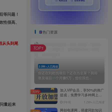
后等问题！
效性很高、
热门资源
程从头到尾
TOP1
2.3W+人已阅读
你还在到处找项目？还在当韭菜？我却
靠卖项目一个月赚5万，曾经我也...
加入VIP会员，享50%的推广
TOP2
提成，免费学习多种网上创
业课程，菜鸟秒变大神！
3年前
1.2W+人已阅读
问量起来
网创电课网，搭建同款知识
TOP3