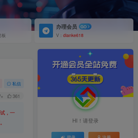
办理会员
GO
老板
V：
dianke618
私信
W+
361
尝试，一
HI！请登录
时。
登录
注册