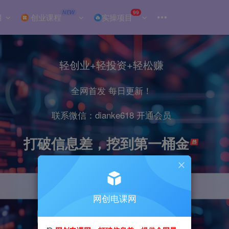
NEW
99
目
创业课程
实操项目
轻创业+轻投资+轻松赚
全网首发 每日更新！
联系微信：dianke618 开通会员
打破信息差，挖到第一桶金
网创电课网
引流
抖音
小红书
直播
剪辑
电商