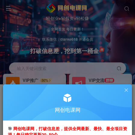
轻创业+轻投资+轻松赚
全网首发 每日更新！
联系微信：dianke618 开通会员
打破信息差，挖到第一桶金
输入关键词搜索
VIP推广
VIP交流
50%
群聊
会员专属推广链接
研究探讨更多创业项目路子。
招募站长
办理会员
推荐
GO
网创电课网
搭建同款网站，自己当老板
V：
dianke618
首页
创业课程
会员专属
正文
🎯
网创电课网，打破信息差，提供全网最新、最快、最全项目资
源！每日稳定更新20~50个