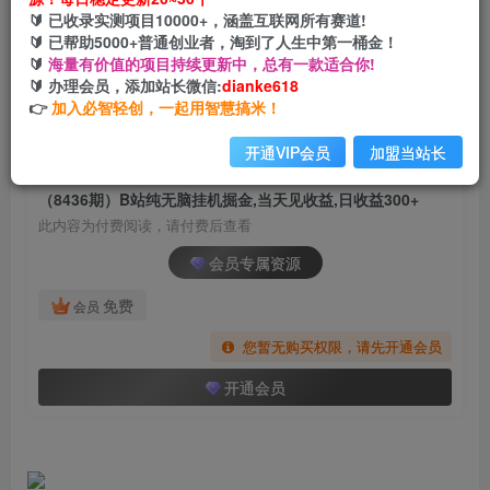
（8436期）B站纯无脑挂机掘金,当天见收益,日收
🔰 已收录实测项目10000+，涵盖互联网所有赛道!
益300+
🔰 已帮助5000+普通创业者，淘到了人生中第一桶金！
🔰
海量有价值的项目持续更新中，总有一款适合你!
网创电课网
🔰 办理会员，添加站长微信:
dianke618
关注
私信
2年前发布
👉
加入必智轻创，一起用智慧搞米！
1187
54
开通VIP会员
加盟当站长
付费阅读
（8436期）B站纯无脑挂机掘金,当天见收益,日收益300+
此内容为付费阅读，请付费后查看
会员专属资源
免费
会员
您暂无购买权限，请先开通会员
开通会员