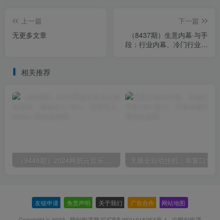
上一篇
下一篇
无更多文章
（8437期）生意内幕·与手
段：行业内幕、冷门行业、
尾货处理、废品回收、空手
套白狼..
相关推荐
（9448期）2024网易云音乐人挂机项目，单机日入150+，无脑月入5000+
无脑全自动挂机，单窗口
友链申请
-
免责声明
-
关于我们
-
广告合作
-
网站地图
Copyright © 2023 ·
网创电课网 皖ICP备2021015253号-1
· 由
网创电课