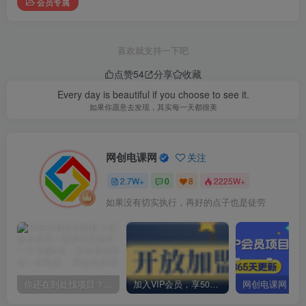
会员专属
喜欢就支持一下吧
点赞
54
分享
收藏
Every day is beautiful if you choose to see it.
如果你愿意去发现，其实每一天都很美
网创电课网
关注
2.7W+
0
8
2225W+
如果没有切实执行，再好的点子也是徒劳
你还在到处找项目？还在当韭菜？我却靠卖项目一个月赚5万，曾经我也和你一样懵懂。
加入VIP会员，享50%的推广提成，免费学习多种网上创业课程，菜鸟秒变大神！