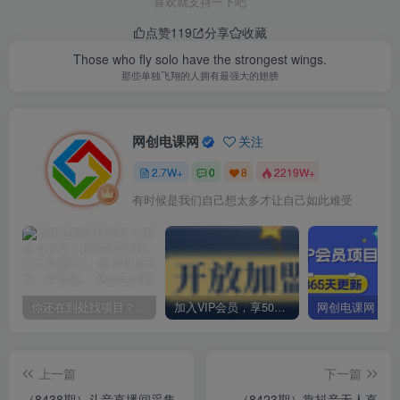
喜欢就支持一下吧
点赞
119
分享
收藏
Those who fly solo have the strongest wings.
那些单独飞翔的人拥有最强大的翅膀
网创电课网
关注
2.7W+
0
8
2219W+
有时候是我们自己想太多才让自己如此难受
你还在到处找项目？还在当韭菜？我却靠卖项目一个月赚5万，曾经我也和你一样懵懂。
加入VIP会员，享50%的推广提成，免费学习多种网上创业课程，菜鸟秒变大神！
上一篇
下一篇
（8438期）斗音直播间采集
（8423期）靠抖音无人直