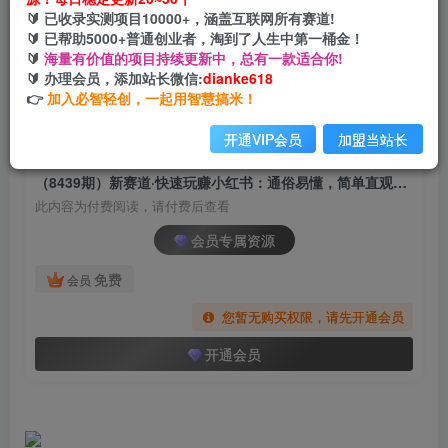
（8439期）新赛道·快速玩赚小红书：通俗易懂，
🔰 已收录实测项目10000+，涵盖互联网所有赛道!
简单直观，涨粉变现（35节课）
🔰 已帮助5000+普通创业者，淘到了人生中第一桶金！
🔰
海量有价值的项目持续更新中，总有一款适合你!
网创电课网
🔰 办理会员，添加站长微信:
dianke618
关注
私信
2年前发布
👉
加入必智轻创，一起用智慧搞米！
1003
119
开通VIP会员
加盟当站长
付费阅读
（8439期）新赛道·快速玩赚小红书：通俗易懂，简单直观，涨粉变现（35节课）
此内容为付费阅读，请付费后查看
会员专属资源
免费
会员
您暂无购买权限，请先开通会员
开通会员