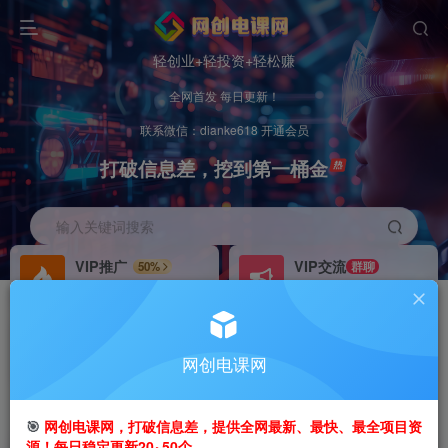
轻创业+轻投资+轻松赚
全网首发 每日更新！
联系微信：dianke618 开通会员
打破信息差，挖到第一桶金
输入关键词搜索
VIP推广
VIP交流
50%
群聊
会员专属推广链接
研究探讨更多创业项目路子。
招募站长
办理会员
推荐
GO
网创电课网
搭建同款网站，自己当老板
V：
dianke618
首页
创业课程
会员专属
正文
🎯
网创电课网，打破信息差，提供全网最新、最快、最全项目资
源！每日稳定更新20~50个