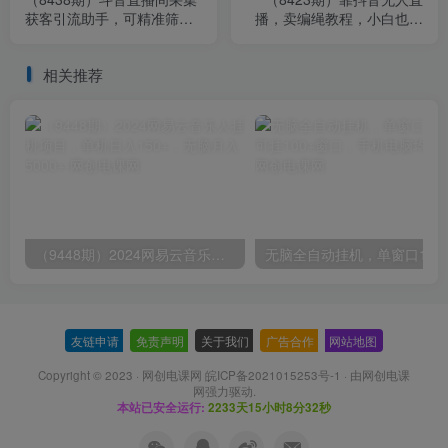
获客引流助手，可精准筛选
播，卖编绳教程，小白也能
性别地区评论内容【永久脚
日入1000+，落地保姆级教
本+使…
程
相关推荐
（9448期）2024网易云音乐人挂机项目，单机日入150+，无脑月入5000+
无脑全自动挂机，单窗口
友链申请
-
免责声明
-
关于我们
-
广告合作
-
网站地图
Copyright © 2023 ·
网创电课网 皖ICP备2021015253号-1
· 由
网创电课
网
强力驱动.
本站已安全运行:
2233天15小时8分32秒