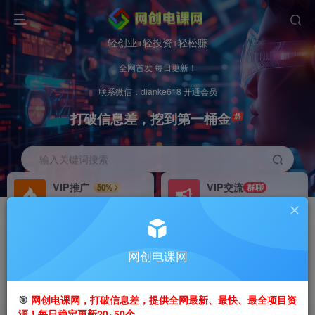
轻创业+轻投资+轻松赚
全网首发 每日更新！
联系微信：dianke618 开通会员
打破信息差，挖到第一桶金
输入关键词搜索
VIP推广
VIP交流
50%
群聊
会员专属推广链接
研究探讨更多创业项目路子。
招募站长
办理会员
推荐
GO
网创电课网
搭建同款网站，自己当老板
V：
dianke618
首页
创业课程
VIP免费
正文
🎯
网创电课网，打破信息差，提供全网最新、最快、最全项目资
源！每日稳定更新20~50个