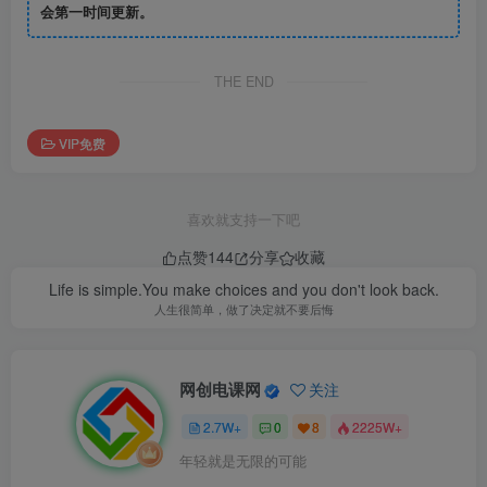
会第一时间更新。
THE END
VIP免费
喜欢就支持一下吧
点赞
144
分享
收藏
Life is simple.You make choices and you don't look back.
人生很简单，做了决定就不要后悔
网创电课网
关注
2.7W+
0
8
2225W+
年轻就是无限的可能