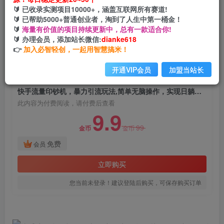
快手流量印钞机，暴力引流玩法,简单无脑操作，
🔰 已收录实测项目10000+，涵盖互联网所有赛道!
实现日躺赚300+
🔰 已帮助5000+普通创业者，淘到了人生中第一桶金！
🔰
海量有价值的项目持续更新中，总有一款适合你!
网创电课网
🔰 办理会员，添加站长微信:
dianke618
关注
私信
2年前发布
👉
加入必智轻创，一起用智慧搞米！
2035
144
开通VIP会员
加盟当站长
付费阅读
快手流量印钞机，暴力引流玩法,简单无脑操作，实现日躺赚300+
此内容为付费阅读，请付费后查看
9.9
99
金币
金币
免费
会员
立即购买
您当前未登录！建议登陆后购买，可保存购买订单