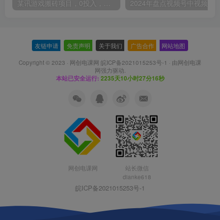
某讯游戏搬砖项目，0投入，可以挂机，轻松上手,月入3000+上不封顶
友链申请
-
免责声明
-
关于我们
-
广告合作
-
网站地图
Copyright © 2023 ·
网创电课网 皖ICP备2021015253号-1
· 由
网创电课
网
强力驱动.
本站已安全运行:
2235天10小时27分17秒
网创电课网
站长微信
dianke618
皖ICP备2021015253号-1