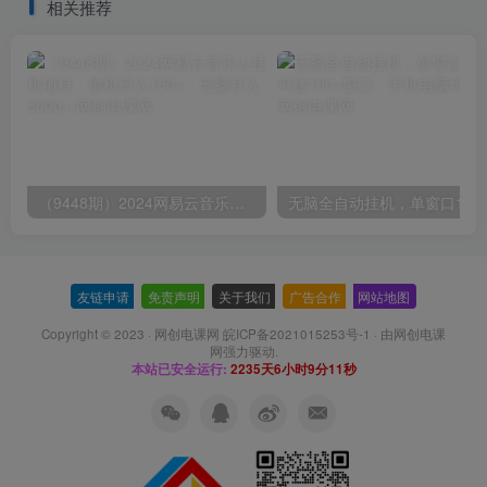
相关推荐
（9448期）2024网易云音乐人挂机项目，单机日入150+，无脑月入5000+
无脑全自动挂机，单窗口
友链申请
-
免责声明
-
关于我们
-
广告合作
-
网站地图
Copyright © 2023 ·
网创电课网 皖ICP备2021015253号-1
· 由
网创电课
网
强力驱动.
本站已安全运行:
2235天6小时9分12秒