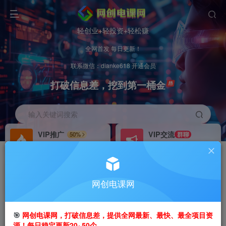
轻创业+轻投资+轻松赚
全网首发 每日更新！
联系微信：dianke618 开通会员
打破信息差，挖到第一桶金
输入关键词搜索
VIP推广
VIP交流
50%
群聊
会员专属推广链接
研究探讨更多创业项目路子。
招募站长
办理会员
推荐
GO
网创电课网
搭建同款网站，自己当老板
V：
dianke618
首页
创业课程
会员专属
正文
🎯
网创电课网，打破信息差，提供全网最新、最快、最全项目资
源！每日稳定更新20~50个