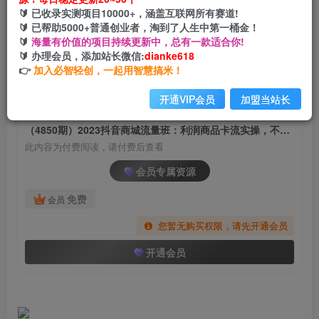
（4850期）2023抖音商城流量班：利润商品卡流
🔰 已收录实测项目10000+，涵盖互联网所有赛道!
实操，不开播-不发视频-也能卖货(无水印)
🔰 已帮助5000+普通创业者，淘到了人生中第一桶金！
🔰
海量有价值的项目持续更新中，总有一款适合你!
网创电课网
🔰 办理会员，添加站长微信:
dianke618
关注
私信
2年前发布
👉
加入必智轻创，一起用智慧搞米！
570
73
开通VIP会员
加盟当站长
付费阅读
（4850期）2023抖音商城流量班：利润商品卡流实操，不开播-不发视频-也能卖货(无水印)
此内容为付费阅读，请付费后查看
会员专属资源
免费
会员
您暂无购买权限，请先开通会员
开通会员