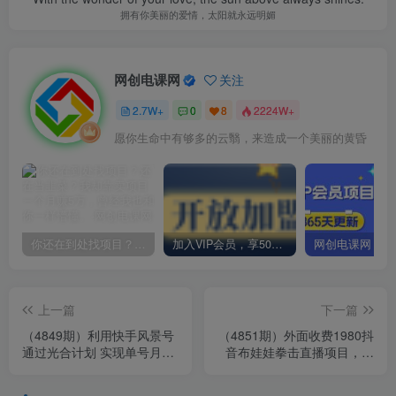
拥有你美丽的爱情，太阳就永远明媚
网创电课网
关注
2.7W+
0
8
2224W+
愿你生命中有够多的云翳，来造成一个美丽的黄昏
你还在到处找项目？还在当韭菜？我却靠卖项目一个月赚5万，曾经我也和你一样懵懂。
加入VIP会员，享50%的推广提成，免费学习多种网上创业课程，菜鸟秒变大神！
上一篇
下一篇
（4849期）利用快手风景号
（4851期）外面收费1980抖
通过光合计划 实现单号月入
音布娃娃拳击直播项目，抖
1000+（附详细教程及制作
音报白，实时互动直播【详
软件）
细教程】