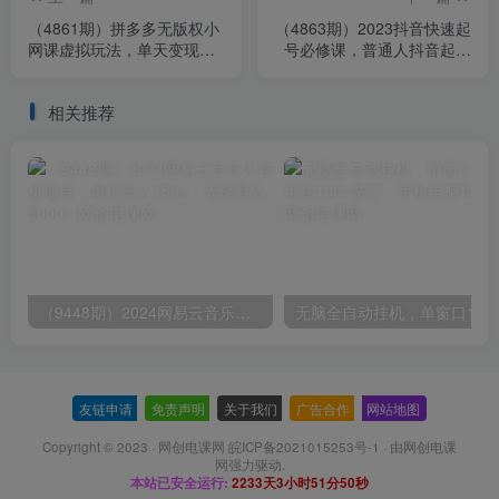
（4861期）拼多多无版权小
（4863期）2023抖音快速起
网课虚拟玩法，单天变现
号必修课，普通人抖音起号
100-200，全程复盘大解
指南，实现快速涨粉
析！
相关推荐
（9448期）2024网易云音乐人挂机项目，单机日入150+，无脑月入5000+
无脑全自动挂机，单窗口
友链申请
-
免责声明
-
关于我们
-
广告合作
-
网站地图
Copyright © 2023 ·
网创电课网 皖ICP备2021015253号-1
· 由
网创电课
网
强力驱动.
本站已安全运行:
2233天3小时51分51秒