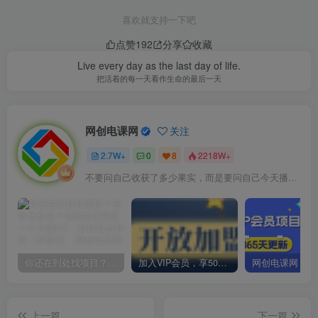
喜欢就支持一下吧
点赞
192
分享
收藏
Live every day as the last day of life.
把活着的每一天看作生命的最后一天
网创电课网
关注
2.7W+
0
8
2218W+
不要问自己收获了多少果实，而是要问自己今天播种了多少种子
你还在到处找项目？还在当韭菜？我却靠卖项目一个月赚5万，曾经我也和你一样懵懂。
加入VIP会员，享50%的推广提成，免费学习多种网上创业课程，菜鸟秒变大神！
上一篇
下一篇