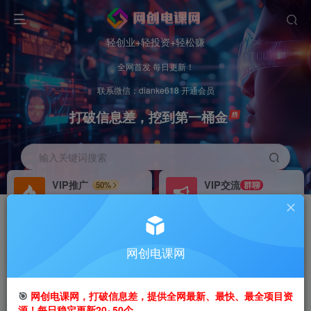
轻创业+轻投资+轻松赚
全网首发 每日更新！
联系微信：dianke618 开通会员
打破信息差，挖到第一桶金
输入关键词搜索
VIP推广
VIP交流
50%
群聊
会员专属推广链接
研究探讨更多创业项目路子。
招募站长
办理会员
推荐
GO
网创电课网
搭建同款网站，自己当老板
V：
dianke618
首页
创业课程
会员专属
正文
🎯
网创电课网，打破信息差，提供全网最新、最快、最全项目资
源！每日稳定更新20~50个