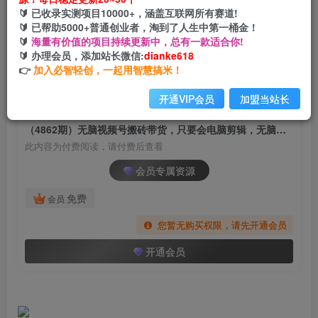
（4862期）无脑视频号搬砖带货，只要会电脑剪
🔰 已收录实测项目10000+，涵盖互联网所有赛道!
辑，无脑干，亲测当天爆单赚了300多佣金
🔰 已帮助5000+普通创业者，淘到了人生中第一桶金！
🔰
海量有价值的项目持续更新中，总有一款适合你!
网创电课网
🔰 办理会员，添加站长微信:
dianke618
关注
私信
2年前发布
👉
加入必智轻创，一起用智慧搞米！
1411
192
开通VIP会员
加盟当站长
付费阅读
（4862期）无脑视频号搬砖带货，只要会电脑剪辑，无脑干，亲测当天爆单赚了300多佣金
此内容为付费阅读，请付费后查看
会员专属资源
免费
会员
您暂无购买权限，请先开通会员
开通会员