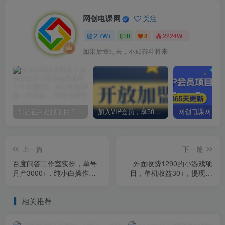
网创电课网
关注
2.7W+
0
8
2224W+
如果后悔过去，不如奋斗将来
你还在到处找项目？还在当韭菜？我却靠卖项目一个月赚5万，曾经我也和你一样懵懂。
加入VIP会员，享50%的推广提成，免费学习多种网上创业课程，菜鸟秒变大神！
上一篇
下一篇
百度问答工作室实操，单号
外面收费1290的小游戏项
月产3000+，纯小白操作项
目，单机收益30+，提现秒
目
到账，独家养号方法无脑批
量操作！
相关推荐