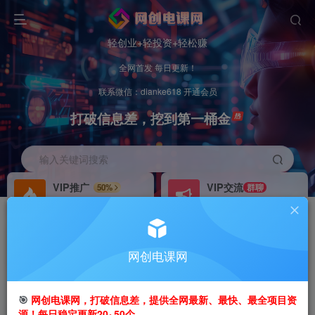
轻创业+轻投资+轻松赚
全网首发 每日更新！
联系微信：dianke618 开通会员
打破信息差，挖到第一桶金
输入关键词搜索
VIP推广
VIP交流
50%
群聊
会员专属推广链接
研究探讨更多创业项目路子。
招募站长
办理会员
推荐
GO
网创电课网
搭建同款网站，自己当老板
V：
dianke618
首页
创业课程
VIP免费
正文
🎯
网创电课网，打破信息差，提供全网最新、最快、最全项目资
源！每日稳定更新20~50个