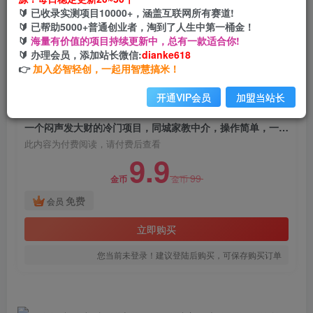
一个闷声发大财的冷门项目，同城家教中介，操作
🔰 已收录实测项目10000+，涵盖互联网所有赛道!
简单，一个月变现7000+，保姆级教程
🔰 已帮助5000+普通创业者，淘到了人生中第一桶金！
🔰
海量有价值的项目持续更新中，总有一款适合你!
网创电课网
🔰 办理会员，添加站长微信:
dianke618
关注
私信
2年前发布
👉
加入必智轻创，一起用智慧搞米！
1921
116
开通VIP会员
加盟当站长
付费阅读
一个闷声发大财的冷门项目，同城家教中介，操作简单，一个月变现7000+，保姆级教程
此内容为付费阅读，请付费后查看
9.9
99
金币
金币
免费
会员
立即购买
您当前未登录！建议登陆后购买，可保存购买订单