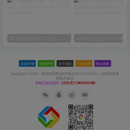
某讯游戏搬砖项目，0投入，可以挂机，轻松上手,月入3000+上不封顶
友链申请
-
免责声明
-
关于我们
-
广告合作
-
网站地图
Copyright © 2023 ·
网创电课网 皖ICP备2021015253号-1
· 由
网创电课
网
强力驱动.
本站已安全运行:
2235天7小时38分5秒