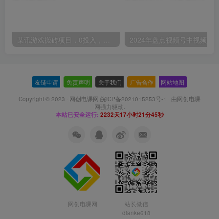
某讯游戏搬砖项目，0投入，可以挂机，轻松上手,月入3000+上不封顶
友链申请
-
免责声明
-
关于我们
-
广告合作
-
网站地图
Copyright © 2023 ·
网创电课网 皖ICP备2021015253号-1
· 由
网创电课
网
强力驱动.
本站已安全运行:
2232天17小时21分46秒
网创电课网
站长微信
dianke618