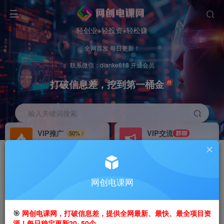
轻创业+轻投资+轻松赚
全网首发 每日更新！
联系微信：dianke618 开通会员
打破信息差，挖到第一桶金
输入关键词搜索
VIP推广
VIP交流
50%
群聊
会员专属推广链接
研究探讨更多创业项目路子。
招募站长
办理会员
推荐
GO
网创电课网
搭建同款网站，自己当老板
V：
dianke618
首页
创业课程
VIP免费
正文
🎯
网创电课网，打破信息差，提供全网最新、最快、最全项目资
源！每日稳定更新20~50个