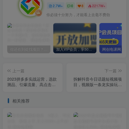
2.7W+
0
8
2217W+
你必须十分努力，才能看上去毫不费劲
你还在到处找项目？还在当韭菜？我却靠卖项目一个月赚5万，曾经我也和你一样懵懂。
加入VIP会员，享50%的推广提成，免费学习多种网上创业课程，菜鸟秒变大神！
上一篇
下一篇
2023拼多多实战运营，选款
拆解抖音今日话题短视频项
测品、引爆流量、高点击转
目，视频版一条龙实操玩法
化、规则解析
分享给你
相关推荐