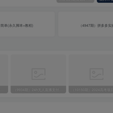
简单(永久脚本+教程)
（4947期）拼多多
无脑全自动挂机，单窗口18+，可挂100+窗口，手机电脑均可操作
（9934期）24h无人直播支付宝项目，最新带货玩法，纯躺赚实测日入500+