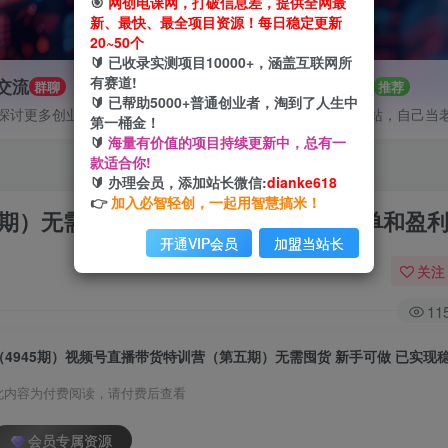
🎯
网创电课网，打破信息差，提供全网最
新、最快、最全项目资源！每日稳定更新
20~50个
🔰 已收录实测项目10000+，涵盖互联网所
有赛道!
P交流
招募站长
群聊
推荐
🔰 已帮助5000+普通创业者，淘到了人生中
探讨更多创业项目路子。
搭建同款网站，自己当
第一桶金！
🔰
海量有价值的项目持续更新中，总有一
款适合你!
🔰 办理会员，添加站长微信:
dianke618
👉
加入必智轻创，一起用智慧搞米！
五期）无需囤货 新手可做 已实现稳定出单和盈
开通VIP会员
加盟当站长
关注
11
此内容为付费阅读，请付费后查看
会员专属资源