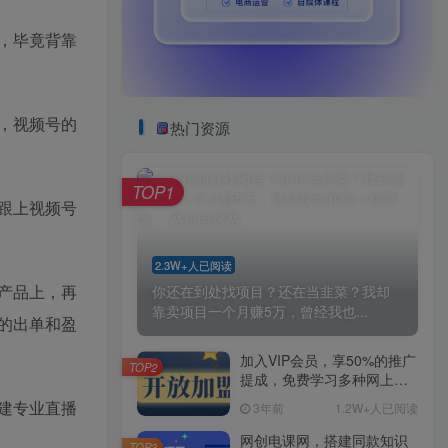
，毕竟背靠
，视频号的
热门资源
TOP1
跟上视频号
2.3W+人已阅读
产品上，再
你还在到处找项目？还在当韭菜？我却
靠卖项目一个月赚5万，曾经我也...
的出单和盈
加入VIP会员，享50%的推广
TOP2
提成，免费学习多种网上创
业课程，菜鸟秒变大神！
建专业直播
3年前
1.2W+人已阅读
网创电课网，搭建同款知识
TOP3