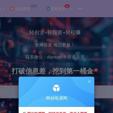
NEW
99
目
创业课程
实操项目
轻创业+轻投资+轻松赚
全网首发 每日更新！
联系微信：dianke618 开通会员
打破信息差，挖到第一桶金
网创电课网
引流
抖音
小红书
直播
剪辑
电商