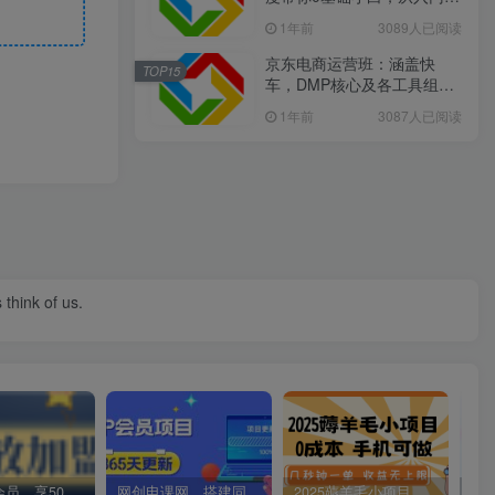
精通
1年前
3089人已阅读
京东电商运营班：涵盖快
TOP15
车，DMP核心及各工具组
合，助力打造爆款商品
1年前
3087人已阅读
 think of us.
加入VIP会员，享50%的推广提成，免费学习多种网上创业课程，菜鸟秒变大神！
网创电课网，搭建同款知识付费资源网站，实现长期稳定被动收入~
2025薅羊毛小项目，0成本 手机可做，几秒钟一单，收益无上限