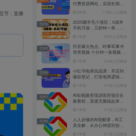
付费资源网站，实现长期稳
定被动收入~
3年前
1.1W+人已阅读
五节：直播
2025薅羊毛小项目，0成本
TOP4
手机可做，几秒钟一单，收
益无上限
1年前
3151人已阅读
抖音爆火热点、时事军事冲
TOP5
突类视频 十分钟一条视频 条
条原创 日入好几张 简单易上
1年前
3149人已阅读
手
小红书电商实战课：开店到
TOP6
爆款笔记，打造电商逻辑体
系，提升变现能力
1年前
3142人已阅读
AI短视频变现训练营项目合
TOP7
集教程，直接无脑搞起来，
赚取流量分成、广告、定
1年前
3135人已阅读
制、收徒等收益
人人必修的Al觉醒课，AI工
TOP8
具全解，从办公神器到创意
设计
1年前
3118人已阅读