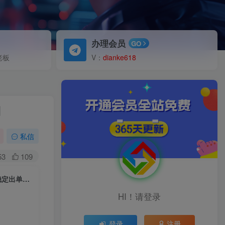
办理会员
GO
老板
V：
dianke618
利
私信
53
109
（4945期）视频号直播带货特训营（第五期）无需囤货 新手可做 已实现稳定出单和盈利
HI！请登录
登录
注册