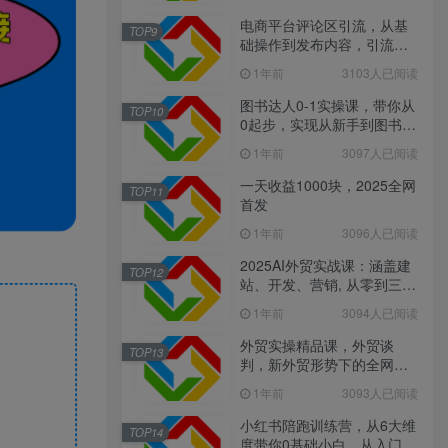
电商平台评论区引流，从基
TOP9
础操作到发布内容，引流技
巧，轻松实现长期精准引流
1年前
3103人已阅读
图书达人0-1实操课，带你从
TOP10
0起步，实现从新手到图书达
人的蜕变
1年前
3097人已阅读
一天收益1000块，2025全网
TOP11
首发
1年前
3096人已阅读
2025AI外贸实战课：涵盖建
TOP12
站、开发、营销, 从零到三全
面掌握外贸技能
1年前
3094人已阅读
外贸实操精品课，外贸谈
TOP13
判，新外贸形势下的全网营
销
1年前
3093人已阅读
小红书陪跑训练营，从6大维
TOP14
度带你0基础小白，从入门到