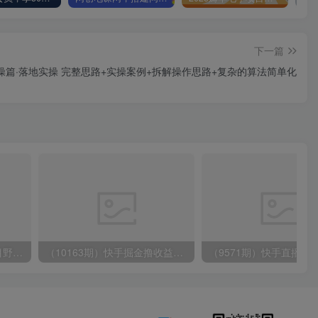
下一篇
实操篇·落地实操 完整思路+实操案例+拆解操作思路+复杂的算法简单化
（10150期）2024高考项目野路子玩法，无限裂变，最高一天1W＋！
（10163期）快手掘金撸收益最新技术，高收益玩法，单日变现500+，小白必备项目