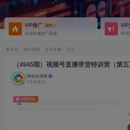
VIP推广
VI
50%
会员专属推广链接
研究
首页
创业课程
会员专属
正文
（4945期）视频号直播带货特训营（第
网创电课网
2年前发布
付费阅读