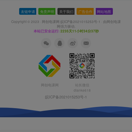
友链申请
-
免责声明
-
关于我们
-
广告合作
-
网站地图
Copyright © 2023 ·
网创电课网 皖ICP备2021015253号-1
· 由
网创电课
网
强力驱动.
本站已安全运行:
2235天11小时34分37秒
网创电课网
站长微信
dianke618
皖ICP备2021015253号-1