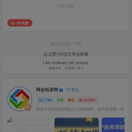
THE END
VIP免费
喜欢就支持一下吧
点赞
130
分享
收藏
I am ordinary yet unique.
我很平凡，但我独一无二
网创电课网
关注
2.7W+
0
8
2225W+
海浪宁可在挡路的礁山上撞得粉碎，也不肯后退一步