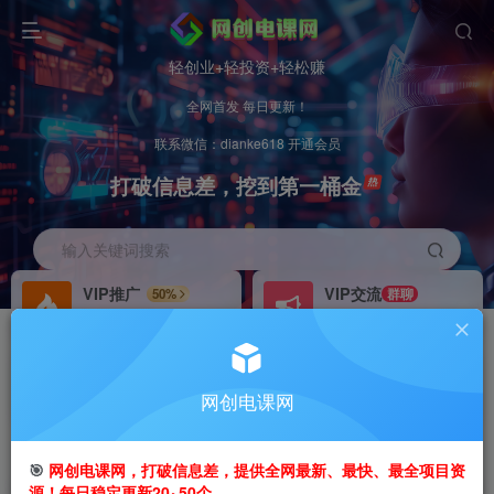
轻创业+轻投资+轻松赚
全网首发 每日更新！
联系微信：dianke618 开通会员
打破信息差，挖到第一桶金
输入关键词搜索
VIP推广
VIP交流
50%
群聊
会员专属推广链接
研究探讨更多创业项目路子。
招募站长
办理会员
推荐
GO
网创电课网
搭建同款网站，自己当老板
V：
dianke618
首页
创业课程
VIP免费
正文
🎯
网创电课网，打破信息差，提供全网最新、最快、最全项目资
源！每日稳定更新20~50个