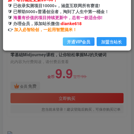
零基础Midjourney课程，让你轻松掌握MJ的关键
🔰 已收录实测项目10000+，涵盖互联网所有赛道!
词
🔰 已帮助5000+普通创业者，淘到了人生中第一桶金！
🔰
海量有价值的项目持续更新中，总有一款适合你!
网创电课网
🔰 办理会员，添加站长微信:
dianke618
关注
私信
2年前发布
👉
加入必智轻创，一起用智慧搞米！
1690
130
开通VIP会员
加盟当站长
付费阅读
零基础Midjourney课程，让你轻松掌握MJ的关键词
此内容为付费阅读，请付费后查看
9.9
99
金币
金币
免费
会员
立即购买
您当前未登录！建议登陆后购买，可保存购买订单