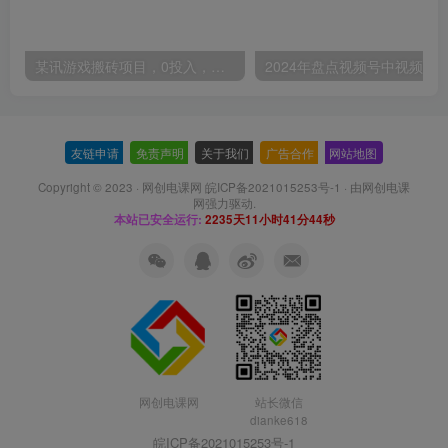
某讯游戏搬砖项目，0投入，可以挂机，轻松上手,月入3000+上不封顶
友链申请
-
免责声明
-
关于我们
-
广告合作
-
网站地图
Copyright © 2023 ·
网创电课网 皖ICP备2021015253号-1
· 由
网创电课
网
强力驱动.
本站已安全运行:
2235天11小时41分45秒
网创电课网
站长微信
dianke618
皖ICP备2021015253号-1