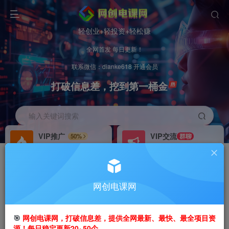
轻创业+轻投资+轻松赚
全网首发 每日更新！
联系微信：dianke618 开通会员
打破信息差，挖到第一桶金
输入关键词搜索
VIP推广
VIP交流
50%
群聊
会员专属推广链接
研究探讨更多创业项目路子。
招募站长
办理会员
推荐
GO
网创电课网
搭建同款网站，自己当老板
V：
dianke618
首页
创业课程
VIP免费
正文
🎯
网创电课网，打破信息差，提供全网最新、最快、最全项目资
源！每日稳定更新20~50个