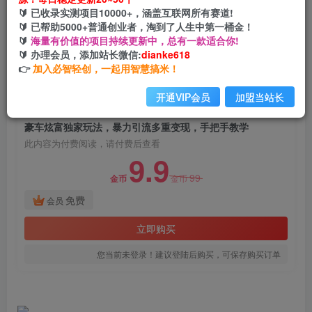
豪车炫富独家玩法，暴力引流多重变现，手把手教
🔰 已收录实测项目10000+，涵盖互联网所有赛道!
学
🔰 已帮助5000+普通创业者，淘到了人生中第一桶金！
🔰
海量有价值的项目持续更新中，总有一款适合你!
网创电课网
🔰 办理会员，添加站长微信:
dianke618
关注
私信
2年前发布
👉
加入必智轻创，一起用智慧搞米！
1721
38
开通VIP会员
加盟当站长
付费阅读
豪车炫富独家玩法，暴力引流多重变现，手把手教学
此内容为付费阅读，请付费后查看
9.9
99
金币
金币
免费
会员
立即购买
您当前未登录！建议登陆后购买，可保存购买订单