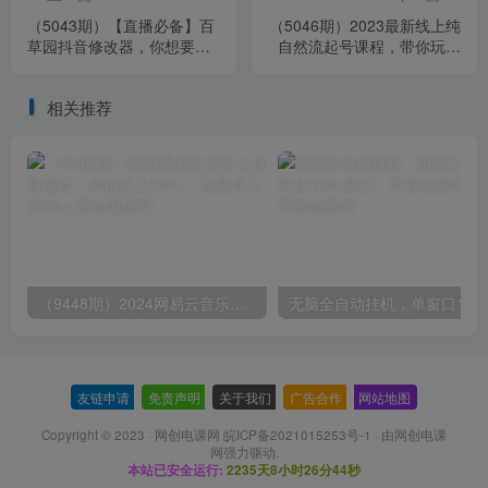
（5043期）【直播必备】百
（5046期）2023最新线上纯
草园抖音修改器，你想要的
自然流起号课程，带你玩转
数据都能改【永久脚本+详细
自然流，可以闭眼上车！
教程】
相关推荐
（9448期）2024网易云音乐人挂机项目，单机日入150+，无脑月入5000+
无脑全自动挂机，单窗口
友链申请
-
免责声明
-
关于我们
-
广告合作
-
网站地图
Copyright © 2023 ·
网创电课网 皖ICP备2021015253号-1
· 由
网创电课
网
强力驱动.
本站已安全运行:
2235天8小时26分44秒