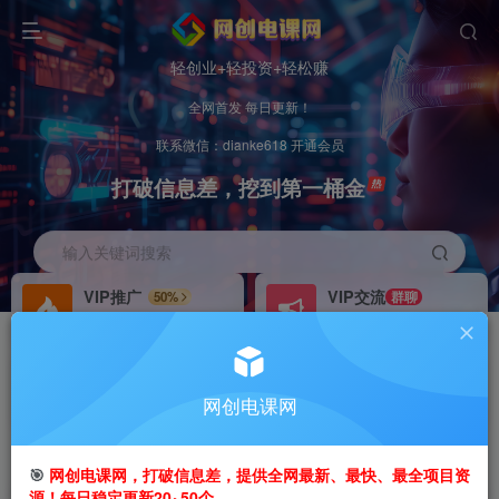
轻创业+轻投资+轻松赚
全网首发 每日更新！
联系微信：dianke618 开通会员
打破信息差，挖到第一桶金
输入关键词搜索
VIP推广
VIP交流
50%
群聊
会员专属推广链接
研究探讨更多创业项目路子。
招募站长
办理会员
推荐
GO
网创电课网
搭建同款网站，自己当老板
V：
dianke618
首页
创业课程
会员专属
正文
🎯
网创电课网，打破信息差，提供全网最新、最快、最全项目资
源！每日稳定更新20~50个