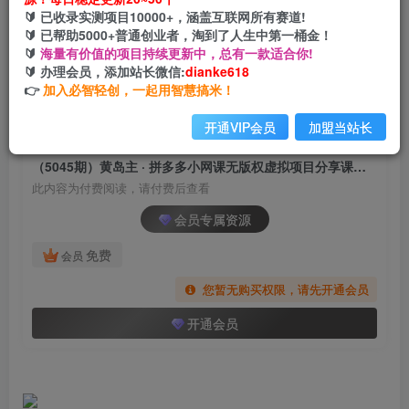
（5045期）黄岛主 · 拼多多小网课无版权虚拟项目
🔰 已收录实测项目10000+，涵盖互联网所有赛道!
分享课：起店之后每天100-200收入
🔰 已帮助5000+普通创业者，淘到了人生中第一桶金！
🔰
海量有价值的项目持续更新中，总有一款适合你!
网创电课网
🔰 办理会员，添加站长微信:
dianke618
关注
私信
2年前发布
👉
加入必智轻创，一起用智慧搞米！
934
114
开通VIP会员
加盟当站长
付费阅读
（5045期）黄岛主 · 拼多多小网课无版权虚拟项目分享课：起店之后每天100-200收入
此内容为付费阅读，请付费后查看
会员专属资源
免费
会员
您暂无购买权限，请先开通会员
开通会员