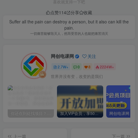
喜欢就支持一下吧
点赞
114
分享
收藏
Suffer all the pain can destroy a person, but it also can kill the
pain.
一切痛苦能够毁灭人，然而受苦的人也能把痛苦消灭
网创电课网
关注
2.7W+
0
8
2224W+
世界并没有变，改变的是我们
你还在到处找项目？还在当韭菜？我却靠卖项目一个月赚5万，曾经我也和你一样懵懂。
加入VIP会员，享50%的推广提成，免费学习多种网上创业课程，菜鸟秒变大神！
上一篇
下一篇