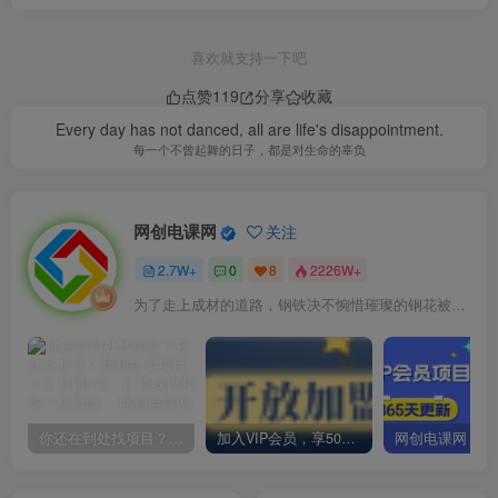
喜欢就支持一下吧
点赞
119
分享
收藏
Every day has not danced, all are life's disappointment.
每一个不曾起舞的日子，都是对生命的辜负
网创电课网
关注
2.7W+
0
8
2226W+
为了走上成材的道路，钢铁决不惋惜璀璨的钢花被遗弃
你还在到处找项目？还在当韭菜？我却靠卖项目一个月赚5万，曾经我也和你一样懵懂。
加入VIP会员，享50%的推广提成，免费学习多种网上创业课程，菜鸟秒变大神！