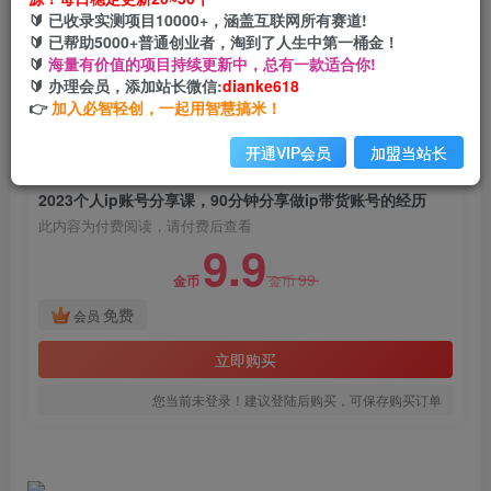
2023个人ip账号分享课，90分钟分享做ip带货账号
🔰 已收录实测项目10000+，涵盖互联网所有赛道!
的经历
🔰 已帮助5000+普通创业者，淘到了人生中第一桶金！
🔰
海量有价值的项目持续更新中，总有一款适合你!
网创电课网
🔰 办理会员，添加站长微信:
dianke618
关注
私信
2年前发布
👉
加入必智轻创，一起用智慧搞米！
1322
119
开通VIP会员
加盟当站长
付费阅读
2023个人ip账号分享课，90分钟分享做ip带货账号的经历
此内容为付费阅读，请付费后查看
9.9
99
金币
金币
免费
会员
立即购买
您当前未登录！建议登陆后购买，可保存购买订单