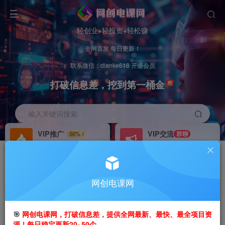
轻创业+轻投资+轻松赚
全网首发 每日更新！
联系微信：dianke618 开通会员
打破信息差，挖到第一桶金
输入关键词搜索
VIP推广
VIP交流
50%
群聊
会员专属推广链接
研究探讨更多创业项目路子。
招募站长
办理会员
推荐
GO
网创电课网
搭建同款网站，自己当老板
V：
dianke618
首页
创业课程
VIP免费
正文
🎯
网创电课网，打破信息差，提供全网最新、最快、最全项目资
源！每日稳定更新20~50个