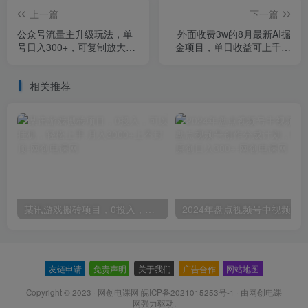
上一篇
下一篇
公众号流量主升级玩法，单
外面收费3w的8月最新AI掘
号日入300+，可复制放大，
金项目，单日收益可上千，
全AI操作
批量起号无限放大
相关推荐
某讯游戏搬砖项目，0投入，可以挂机，轻松上手,月入3000+上不封顶
友链申请
-
免责声明
-
关于我们
-
广告合作
-
网站地图
Copyright © 2023 ·
网创电课网 皖ICP备2021015253号-1
· 由
网创电课
网
强力驱动.