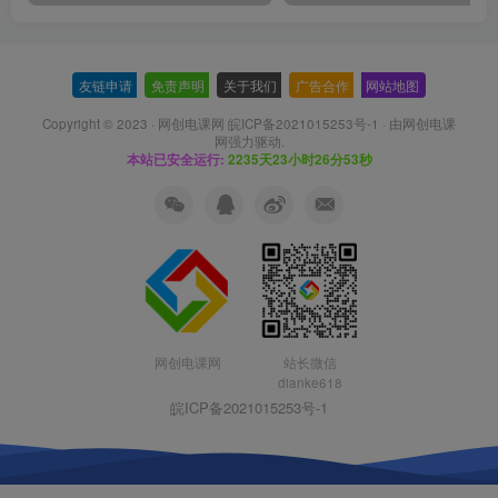
友链申请
-
免责声明
-
关于我们
-
广告合作
-
网站地图
Copyright © 2023 ·
网创电课网 皖ICP备2021015253号-1
· 由
网创电课
网
强力驱动.
本站已安全运行:
2235天23小时26分53秒
网创电课网
站长微信
dianke618
皖ICP备2021015253号-1