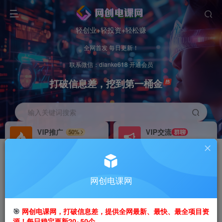
轻创业+轻投资+轻松赚
全网首发 每日更新！
联系微信：dianke618 开通会员
打破信息差，挖到第一桶金
输入关键词搜索
VIP推广
VIP交流
50%
群聊
会员专属推广链接
研究探讨更多创业项目路子。
招募站长
办理会员
推荐
GO
网创电课网
搭建同款网站，自己当老板
V：
dianke618
首页
创业课程
会员专属
正文
🎯
网创电课网，打破信息差，提供全网最新、最快、最全项目资
源！每日稳定更新20~50个