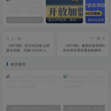
你还在到处找项目？还在当韭菜？我却靠卖项目一个月赚5万，曾经我也和你一样懵懂。
加入VIP会员，享50%的推广提成，免费学习多种网上创业课程，菜鸟秒变大神！
上一篇
下一篇
（5072期）沃尔玛店铺·运营
（5074期）最新外面卖880
最全指南，挖掘·沃尔玛·入门
的本香世界批量抢购脚本，
盲区，新手0-1玩赚沃尔玛
全自动操作【软件+详细操作
教程】
相关推荐
（9448期）2024网易云音乐人挂机项目，单机日入150+，无脑月入5000+
无脑全自动挂机，单窗口