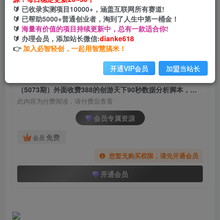
（5073期）外面收费388的创游天下90秒数据分析
🔰 已收录实测项目10000+，涵盖互联网所有赛道!
脚本，号称准确率高【永久版脚本】
🔰 已帮助5000+普通创业者，淘到了人生中第一桶金！
🔰
海量有价值的项目持续更新中，总有一款适合你!
网创电课网
🔰 办理会员，添加站长微信:
dianke618
关注
私信
2年前发布
👉
加入必智轻创，一起用智慧搞米！
1537
197
开通VIP会员
加盟当站长
付费阅读
（5073期）外面收费388的创游天下90秒数据分析脚本，号称准确率高【永久版脚本】
此内容为付费阅读，请付费后查看
会员专属资源
免费
会员
您暂无购买权限，请先开通会员
开通会员