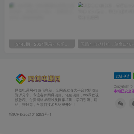
（9448期）2024网易云音乐人挂机项目，单机日入150+，无脑月入5000+
友链申请
-
Copyright ©
网创电课网-打破信息差，全网首发各大平台实操项目
本站已安全运
资源分享、专注各种网赚项目、轻创项目，vip课程视
频教程、付费网络课程以及网赚培训，学习引流、建
站、赚钱等，学项目技术从这里开始！
皖ICP备2021015253号-1