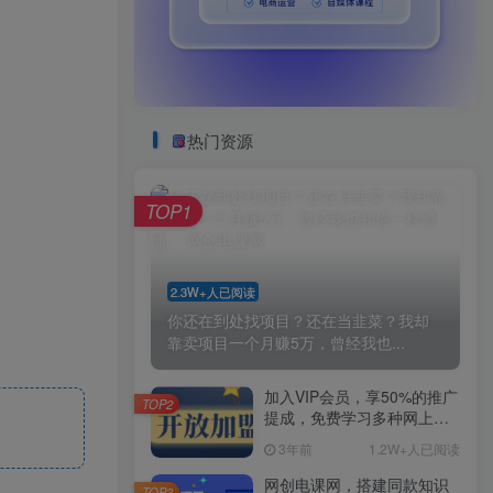
热门资源
TOP1
2.3W+人已阅读
你还在到处找项目？还在当韭菜？我却
靠卖项目一个月赚5万，曾经我也...
加入VIP会员，享50%的推广
TOP2
提成，免费学习多种网上创
业课程，菜鸟秒变大神！
3年前
1.2W+人已阅读
网创电课网，搭建同款知识
TOP3