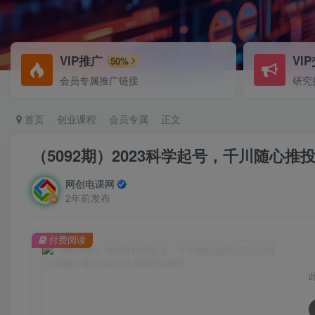
VIP推广
VI
50%
会员专属推广链接
研究
首页
创业课程
会员专属
正文
（5092期）2023科学起号，千川随心
网创电课网
2年前发布
付费阅读