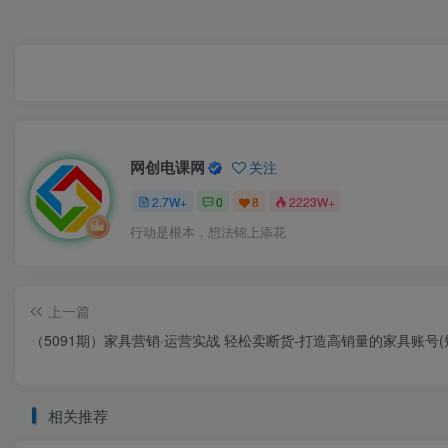
网创电课网
关注
2.7W+
0
8
2223W+
行动是根本，想法锦上添花
上一篇
（5091期）家具营销·运营实战 轻松卖断货-打造高销量的家具账号(短
相关推荐