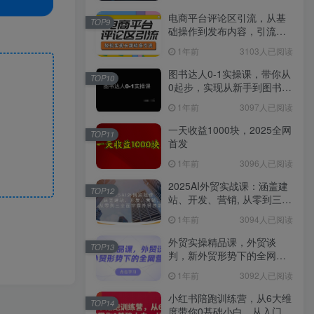
电商平台评论区引流，从基
TOP9
础操作到发布内容，引流技
巧，轻松实现长期精准引流
1年前
3103人已阅读
图书达人0-1实操课，带你从
TOP10
0起步，实现从新手到图书达
人的蜕变
1年前
3097人已阅读
一天收益1000块，2025全网
TOP11
首发
1年前
3096人已阅读
2025AI外贸实战课：涵盖建
TOP12
站、开发、营销, 从零到三全
面掌握外贸技能
1年前
3094人已阅读
外贸实操精品课，外贸谈
TOP13
判，新外贸形势下的全网营
销
1年前
3092人已阅读
小红书陪跑训练营，从6大维
TOP14
度带你0基础小白，从入门到