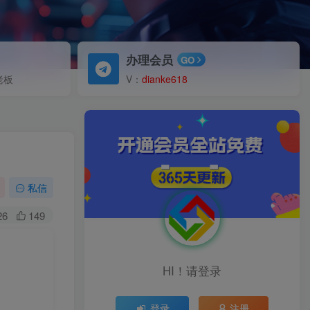
办理会员
GO
老板
V：
dianke618
私信
26
149
HI！请登录
登录
注册