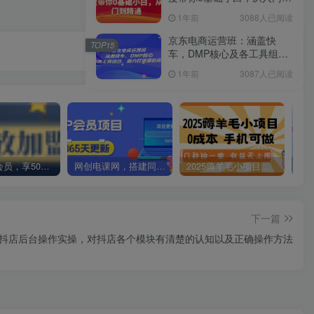
精通
1年前
3088人已阅读
京东电商运营班：涵盖快
TOP15
车，DMP核心及各工具组
合，助力打造爆款商品
1年前
3087人已阅读
加入VIP会员，享50%的推广提成，免费学习多种网上创业课程，菜鸟秒变大神！
网创电课网，搭建同款知识付费资源网站，实现长期稳定被动收入~
2025薅羊毛小项目，0成本 手机可做，几秒钟一单，收益无上限
下一篇
023抖店后台操作实操，对抖店各个模块有清楚的认知以及正确操作方法