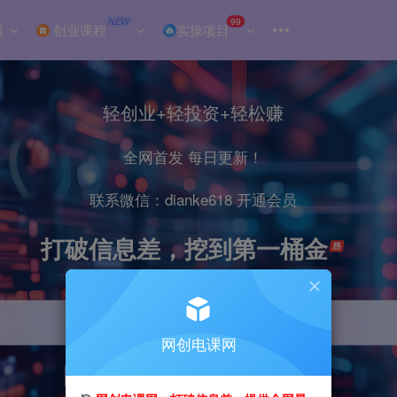
NEW
99
目
创业课程
实操项目
轻创业+轻投资+轻松赚
全网首发 每日更新！
联系微信：dianke618 开通会员
打破信息差，挖到第一桶金
网创电课网
引流
抖音
小红书
直播
剪辑
电商