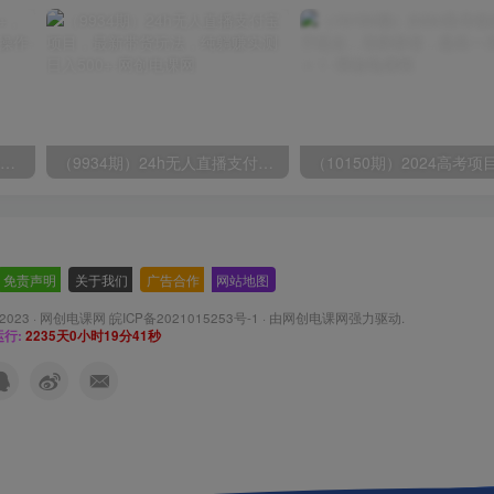
无脑全自动挂机，单窗口18+，可挂100+窗口，手机电脑均可操作
（9934期）24h无人直播支付宝项目，最新带货玩法，纯躺赚实测日入500+
免责声明
-
关于我们
-
广告合作
-
网站地图
 2023 ·
网创电课网 皖ICP备2021015253号-1
· 由
网创电课网
强力驱动.
行:
2235天0小时19分43秒