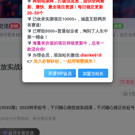
🎯
网创电课网，打破信息差，提供全网最
新、最快、最全项目资源！每日稳定更新
20~50个
🔰 已收录实测项目10000+，涵盖互联网所
有赛道!
P交流
招募站长
群聊
推荐
🔰 已帮助5000+普通创业者，淘到了人生中
探讨更多创业项目路子。
搭建同款网站，自己当
第一桶金！
🔰
海量有价值的项目持续更新中，总有一
款适合你!
🔰 办理会员，添加站长微信:
dianke618
👉
加入必智轻创，一起用智慧搞米！
推投放实战课，千川随心推正价起号
开通VIP会员
加盟当站长
关注
17
（5092期）2023科学起号，千川随心推投放实战课，千川随心推正价起号
此内容为付费阅读，请付费后查看
会员专属资源