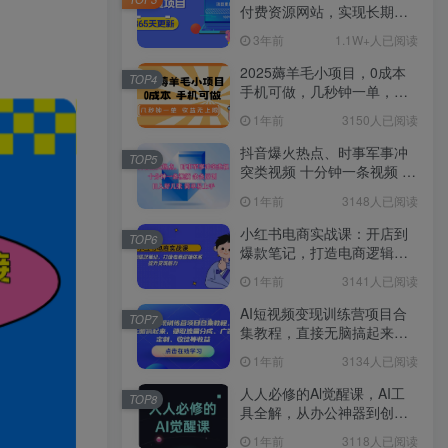
付费资源网站，实现长期稳
定被动收入~
3年前
1.1W+人已阅读
2025薅羊毛小项目，0成本
TOP4
手机可做，几秒钟一单，收
益无上限
1年前
3150人已阅读
抖音爆火热点、时事军事冲
TOP5
突类视频 十分钟一条视频 条
条原创 日入好几张 简单易上
1年前
3148人已阅读
手
小红书电商实战课：开店到
TOP6
爆款笔记，打造电商逻辑体
系，提升变现能力
1年前
3141人已阅读
AI短视频变现训练营项目合
TOP7
集教程，直接无脑搞起来，
赚取流量分成、广告、定
1年前
3134人已阅读
制、收徒等收益
人人必修的Al觉醒课，AI工
TOP8
具全解，从办公神器到创意
设计
1年前
3118人已阅读