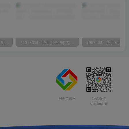
（10150期）2024高考项目野路子玩法，无限裂变，最高一天1W＋！
（10163期）快手掘金撸收益最新技术，高收益玩法，单日变现500+，小白必备项目
网创电课网
站长微信
dianke618