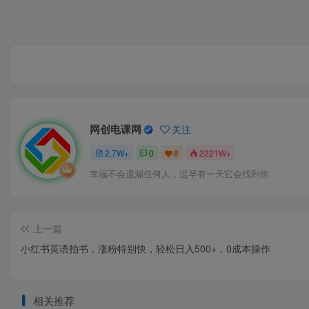
网创电课网
关注
2.7W+
0
8
2221W+
幸福不会遗漏任何人，迟早有一天它会找到你
上一篇
小红书英语拍书，涨粉特别快，轻松日入500+，0成本操作
相关推荐