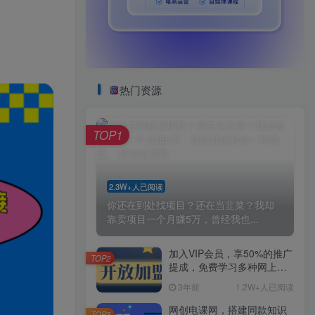
热门资源
TOP1
2.3W+人已阅读
你还在到处找项目？还在当韭菜？我却
靠卖项目一个月赚5万，曾经我也...
加入VIP会员，享50%的推广
TOP2
提成，免费学习多种网上创
业课程，菜鸟秒变大神！
3年前
1.2W+人已阅读
网创电课网，搭建同款知识
TOP3