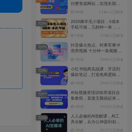
付费资源网站，实现长期稳
定被动收入~
3年前
1.1W+人已阅读
2025薅羊毛小项目，0成本
TOP4
手机可做，几秒钟一单，收
益无上限
1年前
3150人已阅读
抖音爆火热点、时事军事冲
TOP5
突类视频 十分钟一条视频 条
条原创 日入好几张 简单易上
1年前
3148人已阅读
手
小红书电商实战课：开店到
TOP6
爆款笔记，打造电商逻辑体
系，提升变现能力
1年前
3141人已阅读
AI短视频变现训练营项目合
TOP7
集教程，直接无脑搞起来，
赚取流量分成、广告、定
1年前
3134人已阅读
制、收徒等收益
人人必修的Al觉醒课，AI工
TOP8
具全解，从办公神器到创意
设计
1年前
3117人已阅读