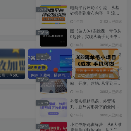
电商平台评论区引流，从基
TOP9
础操作到发布内容，引流技
巧，轻松实现长期精准引流
1年前
3102人已阅读
图书达人0-1实操课，带你从
TOP10
0起步，实现从新手到图书达
人的蜕变
1年前
3096人已阅读
一天收益1000块，2025全网
TOP11
首发
1年前
3095人已阅读
加入VIP会员，享50%的推广提成，免费学习多种网上创业课程，菜鸟秒变大神！
网创电课网，搭建同款知识付费资源网站，实现长期稳定被动收入~
2025薅羊毛小项目，0成本 手机可做，几秒钟一单，收益无上限
2025AI外贸实战课：涵盖建
TOP12
站、开发、营销, 从零到三全
面掌握外贸技能
1年前
3093人已阅读
下一篇
外贸实操精品课，外贸谈
TOP13
盲盒交友变现5.0（色粉变现）日入500+
判，新外贸形势下的全网营
销
1年前
3092人已阅读
小红书陪跑训练营，从6大维
TOP14
度带你0基础小白，从入门到