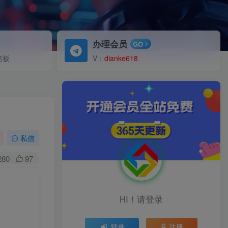
办理会员
GO
老板
V：
dianke618
私信
280
97
HI！请登录
登录
注册