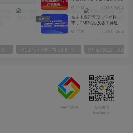
精通
1年前
3088人已阅读
京东电商运营班：涵盖快
TOP15
车，DMP核心及各工具组
合，助力打造爆款商品
1年前
3086人已阅读
30天引爆同城流量，上万家实体店实战营销经验大佬手把手教你抖音同城实体店引流
得物搬砖（高奢）落地项目 日入5000+
网创电课网
站长微信
dianke618