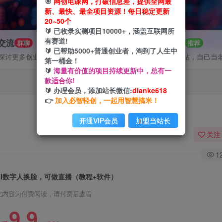
🎯
网创电课网，打破信息差，提供全网最
新、最快、最全项目资源！每日稳定更新
20~50个
🔰 已收录实测项目10000+，涵盖互联网所
有赛道!
P交流
招募站长
群聊
推荐
🔰 已帮助5000+普通创业者，淘到了人生中
探讨更多创业项目路子。
搭建同款网站，自己当
第一桶金！
🔰
海量有价值的项目持续更新中，总有一
款适合你!
🔰 办理会员，添加站长微信:
dianke618
👉
加入必智轻创，一起用智慧搞米！
开通VIP会员
加盟当站长
关注
1
AI数字人换脸，可做直播（教程+软件）
此内容为付费阅读，请付费后查看
9.9