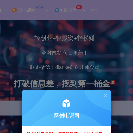
NEW
99
目
创业课程
实操项目
轻创业+轻投资+轻松赚
全网首发 每日更新！
联系微信：dianke618 开通会员
打破信息差，挖到第一桶金
网创电课网
引流
抖音
小红书
直播
剪辑
电商