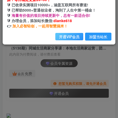
（5130期）同城生活商家分享课：本地生活商家
🔰 已收录实测项目10000+，涵盖互联网所有赛道!
运营，团队搭建，私域运营！
🔰 已帮助5000+普通创业者，淘到了人生中第一桶金！
🔰
海量有价值的项目持续更新中，总有一款适合你!
网创电课网
🔰 办理会员，添加站长微信:
dianke618
关注
私信
2年前发布
👉
加入必智轻创，一起用智慧搞米！
999
160
开通VIP会员
加盟当站长
付费阅读
（5130期）同城生活商家分享课：本地生活商家运营，团队搭建，私域运营！
此内容为付费阅读，请付费后查看
会员专属资源
免费
会员
您暂无购买权限，请先开通会员
开通会员