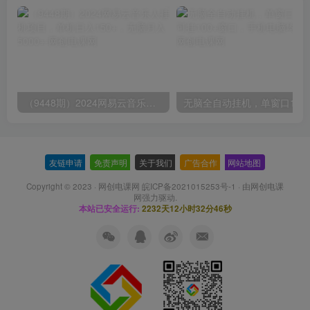
（9448期）2024网易云音乐人挂机项目，单机日入150+，无脑月入5000+
无脑全自动挂机，单窗口
友链申请
-
免责声明
-
关于我们
-
广告合作
-
网站地图
Copyright © 2023 ·
网创电课网 皖ICP备2021015253号-1
· 由
网创电课
网
强力驱动.
本站已安全运行:
2232天12小时32分47秒