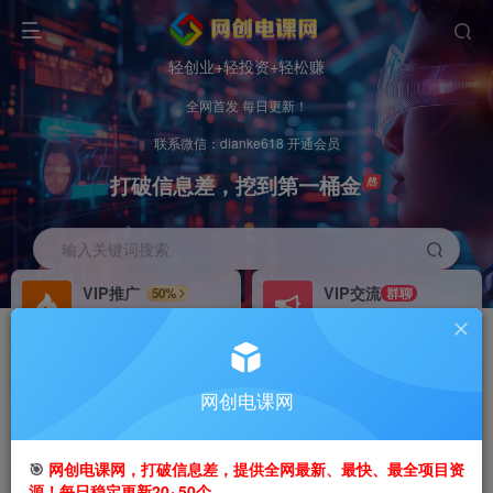
轻创业+轻投资+轻松赚
全网首发 每日更新！
联系微信：dianke618 开通会员
打破信息差，挖到第一桶金
输入关键词搜索
VIP推广
VIP交流
50%
群聊
会员专属推广链接
研究探讨更多创业项目路子。
招募站长
办理会员
推荐
GO
网创电课网
搭建同款网站，自己当老板
V：
dianke618
首页
创业课程
会员专属
正文
🎯
网创电课网，打破信息差，提供全网最新、最快、最全项目资
源！每日稳定更新20~50个