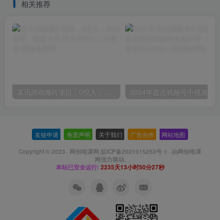
相关推荐
某讯游戏搬砖项目，0投入，可以挂机，轻松上手,月入3000+上不封顶
友链申请
-
免责声明
-
关于我们
-
广告合作
-
网站地图
Copyright © 2023 ·
网创电课网 皖ICP备2021015253号-1
· 由
网创电课
网
强力驱动.
本站已安全运行:
2235天13小时50分27秒