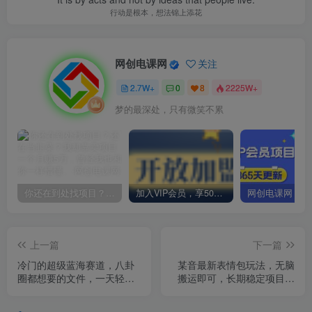
行动是根本，想法锦上添花
网创电课网
关注
2.7W+
0
8
2225W+
梦的最深处，只有微笑不累
你还在到处找项目？还在当韭菜？我却靠卖项目一个月赚5万，曾经我也和你一样懵懂。
加入VIP会员，享50%的推广提成，免费学习多种网上创业课程，菜鸟秒变大神！
上一篇
下一篇
冷门的超级蓝海赛道，八卦
某音最新表情包玩法，无脑
圈都想要的文件，一天轻松
搬运即可，长期稳定项目，
日入500怎么做到的？
日入600+