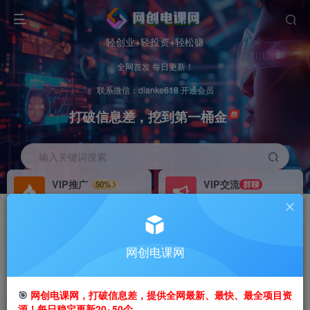
轻创业+轻投资+轻松赚
全网首发 每日更新！
联系微信：dianke618 开通会员
打破信息差，挖到第一桶金
输入关键词搜索
VIP推广
VIP交流
50%
群聊
会员专属推广链接
研究探讨更多创业项目路子。
招募站长
办理会员
推荐
GO
网创电课网
搭建同款网站，自己当老板
V：
dianke618
首页
创业课程
VIP免费
正文
🎯
网创电课网，打破信息差，提供全网最新、最快、最全项目资
源！每日稳定更新20~50个