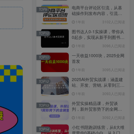
电商平台评论区引流，从基
TOP9
础操作到发布内容，引流技
巧，轻松实现长期精准引流
1年前
3102人已阅读
图书达人0-1实操课，带你从
TOP10
0起步，实现从新手到图书达
人的蜕变
1年前
3096人已阅读
一天收益1000块，2025全网
TOP11
首发
1年前
3095人已阅读
2025AI外贸实战课：涵盖建
TOP12
站、开发、营销, 从零到三全
面掌握外贸技能
1年前
3093人已阅读
外贸实操精品课，外贸谈
TOP13
判，新外贸形势下的全网营
销
1年前
3092人已阅读
小红书陪跑训练营，从6大维
TOP14
度带你0基础小白，从入门到