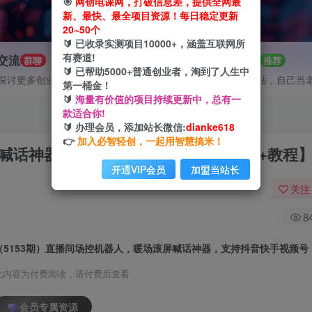
🎯
网创电课网，打破信息差，提供全网最
新、最快、最全项目资源！每日稳定更新
20~50个
🔰 已收录实测项目10000+，涵盖互联网所
有赛道!
P交流
招募站长
群聊
推荐
🔰 已帮助5000+普通创业者，淘到了人生中
探讨更多创业项目路子。
搭建同款网站，自己当
第一桶金！
🔰
海量有价值的项目持续更新中，总有一
款适合你!
🔰 办理会员，添加站长微信:
dianke618
👉
加入必智轻创，一起用智慧搞米！
屏喊话神器，支持抖音快手视频号【脚本+教程
开通VIP会员
加盟当站长
关注
8
此内容为付费阅读，请付费后查看
会员专属资源