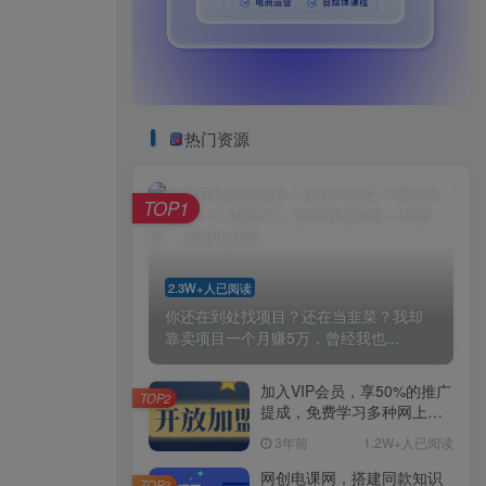
热门资源
TOP1
2.3W+人已阅读
你还在到处找项目？还在当韭菜？我却
靠卖项目一个月赚5万，曾经我也...
加入VIP会员，享50%的推广
TOP2
提成，免费学习多种网上创
业课程，菜鸟秒变大神！
3年前
1.2W+人已阅读
网创电课网，搭建同款知识
TOP3