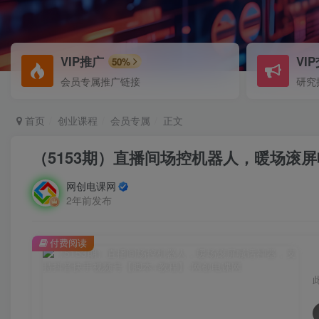
VIP推广
VI
50%
会员专属推广链接
研究
首页
创业课程
会员专属
正文
（5153期）直播间场控机器人，暖场滚
网创电课网
2年前发布
付费阅读