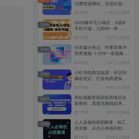
付费资源网站，实现长期稳
定被动收入~
3年前
1.1W+人已阅读
2025薅羊毛小项目，0成本
TOP4
手机可做，几秒钟一单，收
益无上限
1年前
3150人已阅读
抖音爆火热点、时事军事冲
TOP5
突类视频 十分钟一条视频 条
条原创 日入好几张 简单易上
1年前
3147人已阅读
手
小红书电商实战课：开店到
TOP6
爆款笔记，打造电商逻辑体
系，提升变现能力
1年前
3141人已阅读
AI短视频变现训练营项目合
TOP7
集教程，直接无脑搞起来，
赚取流量分成、广告、定
1年前
3134人已阅读
制、收徒等收益
人人必修的Al觉醒课，AI工
TOP8
具全解，从办公神器到创意
设计
1年前
3116人已阅读