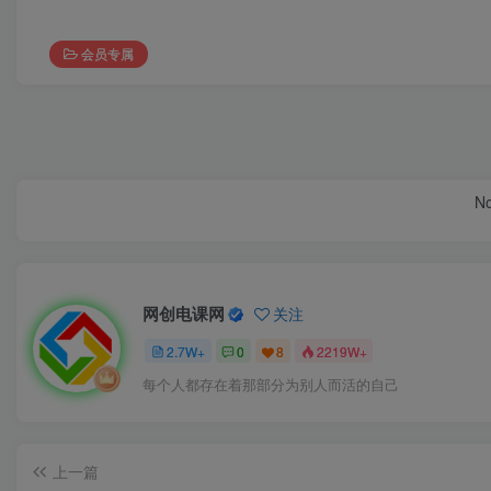
会员专属
No
网创电课网
关注
2.7W+
0
8
2219W+
每个人都存在着那部分为别人而活的自己
上一篇