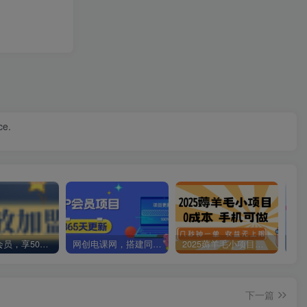
ce.
加入VIP会员，享50%的推广提成，免费学习多种网上创业课程，菜鸟秒变大神！
网创电课网，搭建同款知识付费资源网站，实现长期稳定被动收入~
2025薅羊毛小项目，0成本 手机可做，几秒钟一单，收益无上限
下一篇