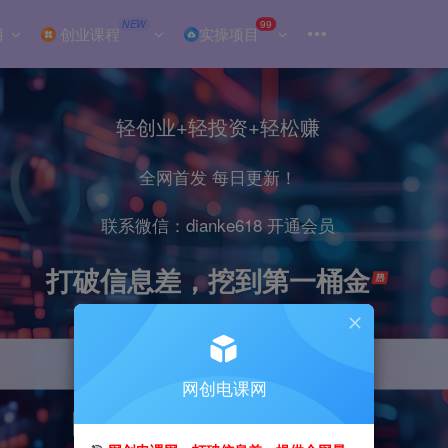
NEW
99
目
创业课程
实操项目
轻创业+轻投资+轻松赚
全网首发 每日更新！
联系微信：dianke618 开通会员
打破信息差，挖到第一桶金
网创电课网
引流
抖音
小红书
直播
剪辑
电商