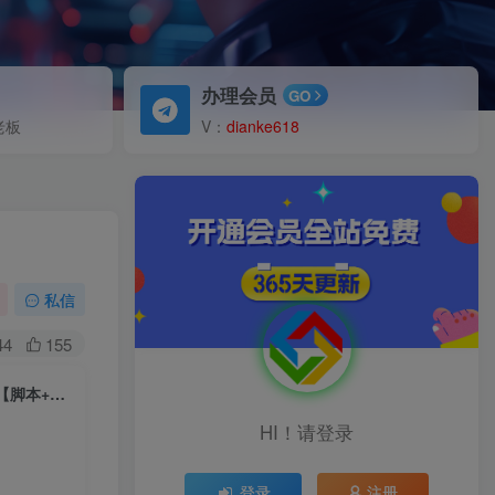
办理会员
GO
老板
V：
dianke618
】
私信
44
155
（5153期）直播间场控机器人，暖场滚屏喊话神器，支持抖音快手视频号【脚本+教程】
HI！请登录
登录
注册