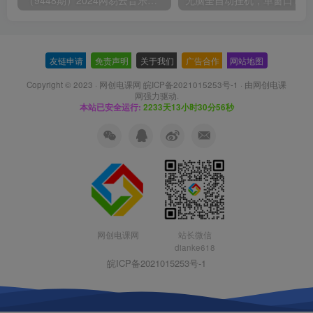
友链申请
-
免责声明
-
关于我们
-
广告合作
-
网站地图
Copyright © 2023 ·
网创电课网 皖ICP备2021015253号-1
· 由
网创电课
网
强力驱动.
本站已安全运行:
2233天13小时30分56秒
网创电课网
站长微信
dianke618
皖ICP备2021015253号-1