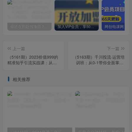
你还在到处找项目？还在当韭菜？我却靠卖项目一个月赚5万，曾经我也和你一样懵懂。
加入VIP会员，享50%的推广提成，免费学习多种网上创业课程，菜鸟秒变大神！
上一篇
下一篇
（5161期）2023价值999的
（5163期）千川投流·运营培
精准知乎引流实战课：从没
训班：从0-1带你全面掌握·
有精准创业粉 到微信被加到
巨量千川投放全流程！
爆红
相关推荐
（9448期）2024网易云音乐人挂机项目，单机日入150+，无脑月入5000+
无脑全自动挂机，单窗口