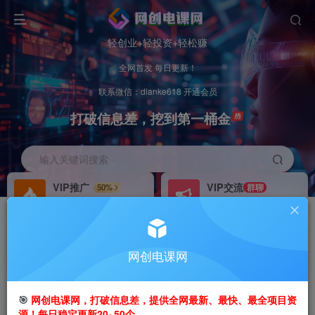
轻创业+轻投资+轻松赚
全网首发 每日更新！
联系微信：dianke618 开通会员
打破信息差，挖到第一桶金
输入关键词搜索
VIP推广
VIP交流
50%
群聊
会员专属推广链接
研究探讨更多创业项目路子。
招募站长
办理会员
推荐
GO
网创电课网
搭建同款网站，自己当老板
V：
dianke618
首页
创业课程
会员专属
正文
🎯
网创电课网，打破信息差，提供全网最新、最快、最全项目资
源！每日稳定更新20~50个