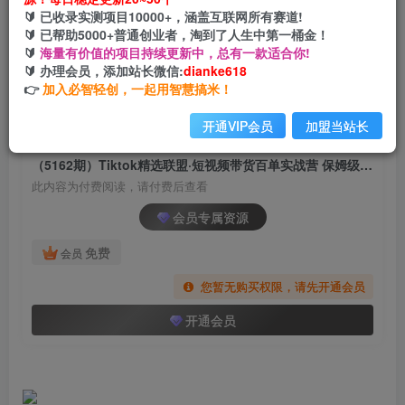
（5162期）Tiktok精选联盟·短视频带货百单实战
🔰 已收录实测项目10000+，涵盖互联网所有赛道!
营 保姆级教学 快速成为Tiktok带货达人
🔰 已帮助5000+普通创业者，淘到了人生中第一桶金！
🔰
海量有价值的项目持续更新中，总有一款适合你!
网创电课网
🔰 办理会员，添加站长微信:
dianke618
关注
私信
2年前发布
👉
加入必智轻创，一起用智慧搞米！
1343
123
开通VIP会员
加盟当站长
付费阅读
（5162期）Tiktok精选联盟·短视频带货百单实战营 保姆级教学 快速成为Tiktok带货达人
此内容为付费阅读，请付费后查看
会员专属资源
免费
会员
您暂无购买权限，请先开通会员
开通会员