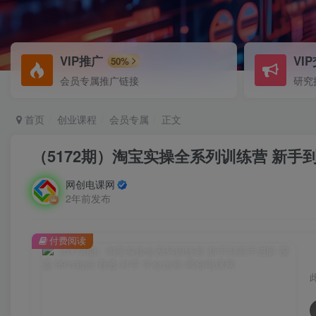
VIP推广
VI
50%
会员专属推广链接
研究
首页
创业课程
会员专属
正文
（5172期）淘宝实操全系列训练营 新手到
网创电课网
2年前发布
付费阅读