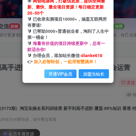
🎯
网创电课网，打破信息差，提供全网最
新、最快、最全项目资源！每日稳定更新
20~50个
🔰 已收录实测项目10000+，涵盖互联网所
有赛道!
P交流
招募站长
群聊
推荐
🔰 已帮助5000+普通创业者，淘到了人生中
探讨更多创业项目路子。
搭建同款网站，自己当
第一桶金！
🔰
海量有价值的项目持续更新中，总有一
款适合你!
🔰 办理会员，添加站长微信:
dianke618
👉
加入必智轻创，一起用智慧搞米！
高手进阶·覆盖·99%知识 看透·对手 学会运营
开通VIP会员
加盟当站长
关注
1
此内容为付费阅读，请付费后查看
会员专属资源