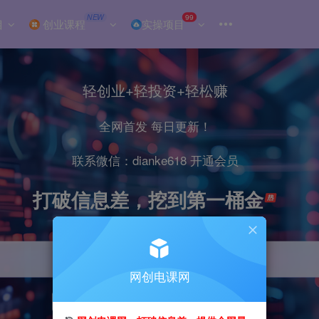
NEW
99
目
创业课程
实操项目
轻创业+轻投资+轻松赚
全网首发 每日更新！
联系微信：dianke618 开通会员
打破信息差，挖到第一桶金
网创电课网
引流
抖音
小红书
直播
剪辑
电商