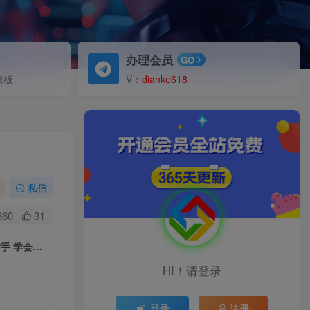
办理会员
GO
老板
V：
dianke618
私信
660
31
（5172期）淘宝实操全系列训练营 新手到高手进阶·覆盖·99%知识 看透·对手 学会运营
HI！请登录
登录
注册