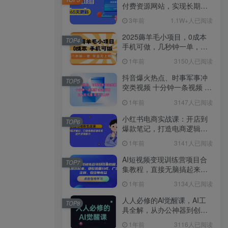
付费资源网站，实现长期稳
定被动收入~
3年前
1.1W+人已阅读
2025薅羊毛小项目，0成本
TOP4
手机可做，几秒钟一单，收
益无上限
1年前
3150人已阅读
抖音爆火热点、时事军事冲
TOP5
突类视频 十分钟一条视频 条
条原创 日入好几张 简单易上
1年前
3147人已阅读
手
小红书电商实战课：开店到
TOP6
爆款笔记，打造电商逻辑体
系，提升变现能力
1年前
3141人已阅读
AI短视频变现训练营项目合
TOP7
集教程，直接无脑搞起来，
赚取流量分成、广告、定
1年前
3134人已阅读
制、收徒等收益
人人必修的Al觉醒课，AI工
TOP8
具全解，从办公神器到创意
设计
1年前
3116人已阅读