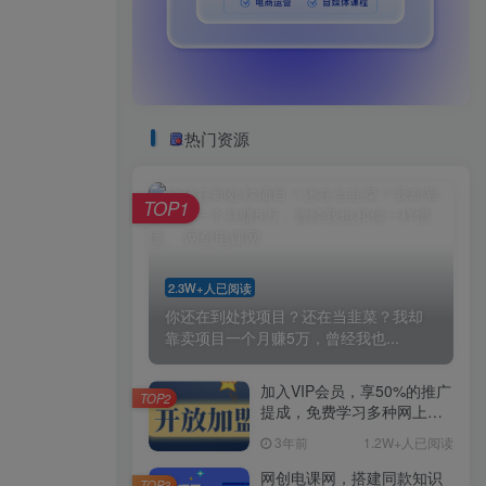
热门资源
TOP1
2.3W+人已阅读
你还在到处找项目？还在当韭菜？我却
靠卖项目一个月赚5万，曾经我也...
加入VIP会员，享50%的推广
TOP2
提成，免费学习多种网上创
业课程，菜鸟秒变大神！
3年前
1.2W+人已阅读
网创电课网，搭建同款知识
TOP3