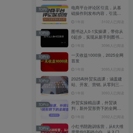
电商平台评论区引流，从基
TOP9
础操作到发布内容，引流技
巧，轻松实现长期精准引流
1年前
3102人已阅读
图书达人0-1实操课，带你从
TOP10
0起步，实现从新手到图书达
人的蜕变
1年前
3096人已阅读
一天收益1000块，2025全网
TOP11
首发
1年前
3095人已阅读
2025AI外贸实战课：涵盖建
TOP12
站、开发、营销, 从零到三全
面掌握外贸技能
1年前
3093人已阅读
外贸实操精品课，外贸谈
TOP13
判，新外贸形势下的全网营
销
1年前
3092人已阅读
小红书陪跑训练营，从6大维
TOP14
度带你0基础小白，从入门到