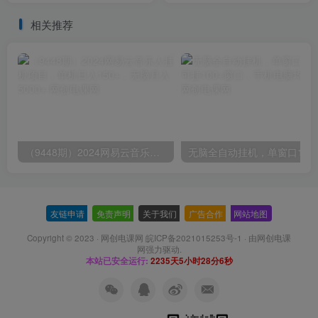
程】
相关推荐
（9448期）2024网易云音乐人挂机项目，单机日入150+，无脑月入5000+
无脑全自动挂机，单窗口
友链申请
-
免责声明
-
关于我们
-
广告合作
-
网站地图
Copyright © 2023 ·
网创电课网 皖ICP备2021015253号-1
· 由
网创电课
网
强力驱动.
本站已安全运行:
2235天5小时28分7秒