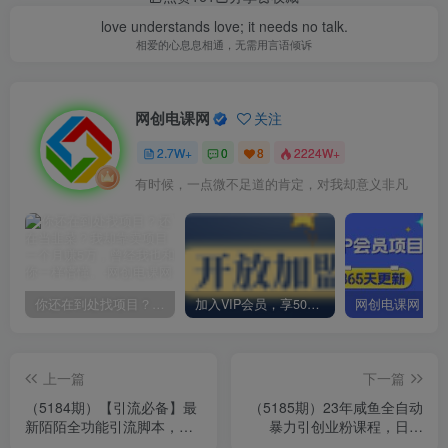
love understands love; it needs no talk.
相爱的心息息相通，无需用言语倾诉
网创电课网
关注
2.7W+
0
8
2224W+
有时候，一点微不足道的肯定，对我却意义非凡
你还在到处找项目？还在当韭菜？我却靠卖项目一个月赚5万，曾经我也和你一样懵懂。
加入VIP会员，享50%的推广提成，免费学习多种网上创业课程，菜鸟秒变大神！
上一篇
下一篇
（5184期）【引流必备】最
（5185期）23年咸鱼全自动
新陌陌全功能引流脚本，解
暴力引创业粉课程，日引
放双手自动引流【脚本+教
100+三天出效果