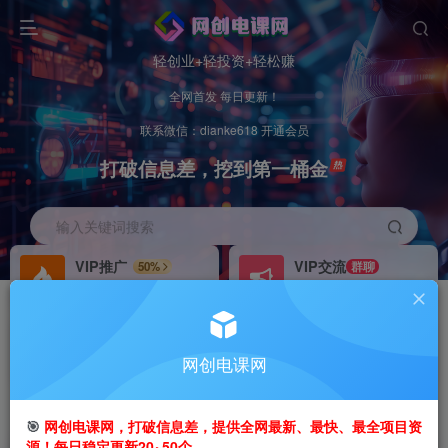
轻创业+轻投资+轻松赚
全网首发 每日更新！
联系微信：dianke618 开通会员
打破信息差，挖到第一桶金
输入关键词搜索
VIP推广
VIP交流
50%
群聊
会员专属推广链接
研究探讨更多创业项目路子。
招募站长
办理会员
推荐
GO
网创电课网
搭建同款网站，自己当老板
V：
dianke618
首页
创业课程
会员专属
正文
🎯
网创电课网，打破信息差，提供全网最新、最快、最全项目资
源！每日稳定更新20~50个