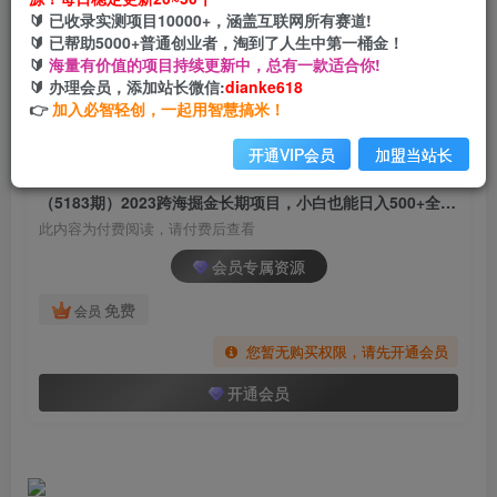
（5183期）2023跨海掘金长期项目，小白也能日
🔰 已收录实测项目10000+，涵盖互联网所有赛道!
入500+全自动收款 无需话术
🔰 已帮助5000+普通创业者，淘到了人生中第一桶金！
🔰
海量有价值的项目持续更新中，总有一款适合你!
网创电课网
🔰 办理会员，添加站长微信:
dianke618
关注
私信
2年前发布
👉
加入必智轻创，一起用智慧搞米！
1861
161
开通VIP会员
加盟当站长
付费阅读
（5183期）2023跨海掘金长期项目，小白也能日入500+全自动收款 无需话术
此内容为付费阅读，请付费后查看
会员专属资源
免费
会员
您暂无购买权限，请先开通会员
开通会员