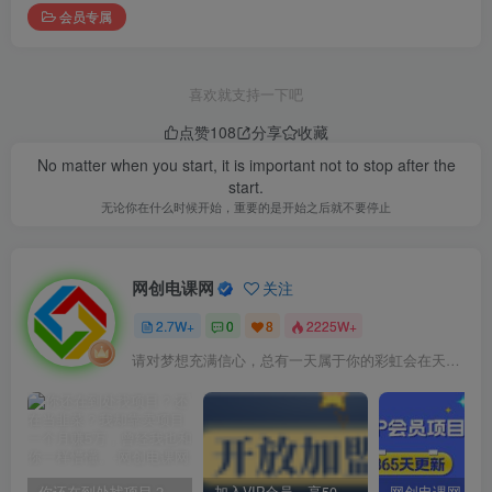
会员专属
喜欢就支持一下吧
点赞
108
分享
收藏
No matter when you start, it is important not to stop after the
start.
无论你在什么时候开始，重要的是开始之后就不要停止
网创电课网
关注
2.7W+
0
8
2225W+
请对梦想充满信心，总有一天属于你的彩虹会在天空微笑
你还在到处找项目？还在当韭菜？我却靠卖项目一个月赚5万，曾经我也和你一样懵懂。
加入VIP会员，享50%的推广提成，免费学习多种网上创业课程，菜鸟秒变大神！