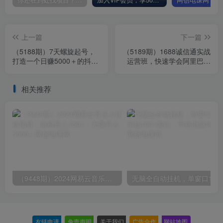
上一篇
下一篇
（5188期）7天螺旋起号，
（5189期）1688诚信通实战
打造一个日赚5000＋的抖音
运营班，快速学会阿里巴巴
壁纸号（价值688）
诚信通店铺的运营(17节课)
相关推荐
（9448期）2024网易云音乐人挂机项目，单机日入150+，无脑月入5000+
无脑全自动挂机，单窗口
友链申请
-
免责声明
-
关于我们
-
广告合作
-
网站地图