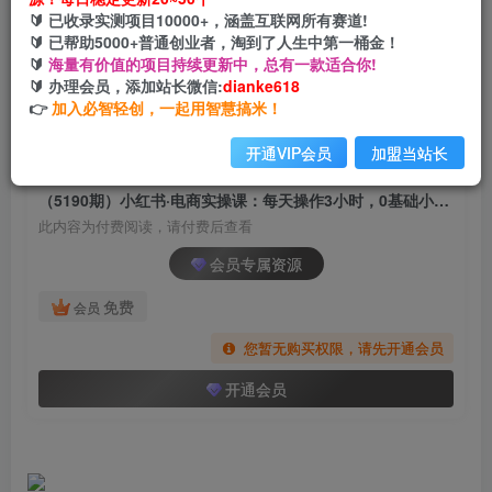
（5190期）小红书·电商实操课：每天操作3小时，
🔰 已收录实测项目10000+，涵盖互联网所有赛道!
0基础小白也能快速做出爆款！
🔰 已帮助5000+普通创业者，淘到了人生中第一桶金！
🔰
海量有价值的项目持续更新中，总有一款适合你!
网创电课网
🔰 办理会员，添加站长微信:
dianke618
关注
私信
2年前发布
👉
加入必智轻创，一起用智慧搞米！
799
108
开通VIP会员
加盟当站长
付费阅读
（5190期）小红书·电商实操课：每天操作3小时，0基础小白也能快速做出爆款！
此内容为付费阅读，请付费后查看
会员专属资源
免费
会员
您暂无购买权限，请先开通会员
开通会员