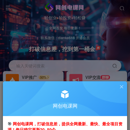
轻创业+轻投资+轻松赚
全网首发 每日更新！
联系微信：dianke618 开通会员
打破信息差，挖到第一桶金
输入关键词搜索
VIP推广
VIP交流
50%
群聊
会员专属推广链接
研究探讨更多创业项目路子。
招募站长
办理会员
推荐
GO
网创电课网
搭建同款网站，自己当老板
V：
dianke618
首页
创业课程
会员专属
正文
🎯
网创电课网，打破信息差，提供全网最新、最快、最全项目资
源！每日稳定更新20~50个