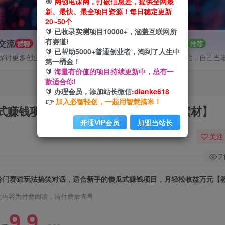
🎯
网创电课网，打破信息差，提供全网最
新、最快、最全项目资源！每日稳定更新
20~50个
🔰 已收录实测项目10000+，涵盖互联网所
有赛道!
P交流
招募站长
群聊
推荐
🔰 已帮助5000+普通创业者，淘到了人生中
探讨更多创业项目路子。
搭建同款网站，自己当
第一桶金！
🔰
海量有价值的项目持续更新中，总有一
款适合你!
🔰 办理会员，添加站长微信:
dianke618
👉
加入必智轻创，一起用智慧搞米！
式赚钱项目，月轻松收益万元【教程+素材】
开通VIP会员
加盟当站长
关注
7
此内容为付费阅读，请付费后查看
9.9