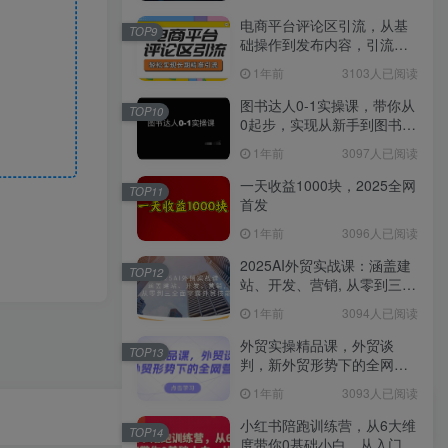
电商平台评论区引流，从基
TOP9
础操作到发布内容，引流技
巧，轻松实现长期精准引流
1年前
3103人已阅读
图书达人0-1实操课，带你从
TOP10
0起步，实现从新手到图书达
人的蜕变
1年前
3097人已阅读
一天收益1000块，2025全网
TOP11
首发
1年前
3096人已阅读
2025AI外贸实战课：涵盖建
TOP12
站、开发、营销, 从零到三全
面掌握外贸技能
1年前
3094人已阅读
外贸实操精品课，外贸谈
TOP13
判，新外贸形势下的全网营
销
1年前
3093人已阅读
小红书陪跑训练营，从6大维
TOP14
度带你0基础小白，从入门到