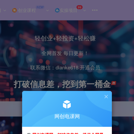
NEW
99
目
创业课程
实操项目
轻创业+轻投资+轻松赚
全网首发 每日更新！
联系微信：dianke618 开通会员
打破信息差，挖到第一桶金
网创电课网
引流
抖音
小红书
直播
剪辑
电商