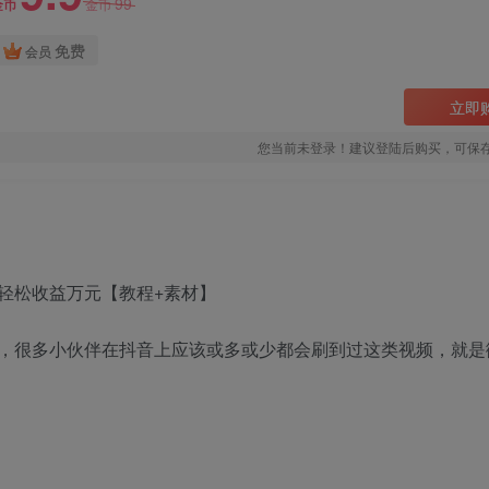
99
金币
金币
免费
会员
立即
您当前未登录！建议登陆后购买，可保
轻松收益万元【教程+素材】
，很多小伙伴在抖音上应该或多或少都会刷到过这类视频，就是