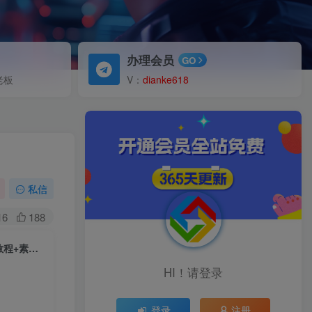
办理会员
GO
老板
V：
dianke618
私信
16
188
冷门赛道玩法搞笑对话，适合新手的傻瓜式赚钱项目，月轻松收益万元【教程+素材】
HI！请登录
登录
注册