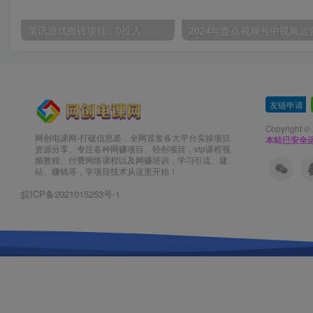
某讯游戏搬砖项目，0投入，可以挂机，轻松上手,月入3000+上不封顶
友链申请
-
Copyright ©
网创电课网-打破信息差，全网首发各大平台实操项目
本站已安全运
资源分享、专注各种网赚项目、轻创项目，vip课程视
频教程、付费网络课程以及网赚培训，学习引流、建
站、赚钱等，学项目技术从这里开始！
皖ICP备2021015253号-1