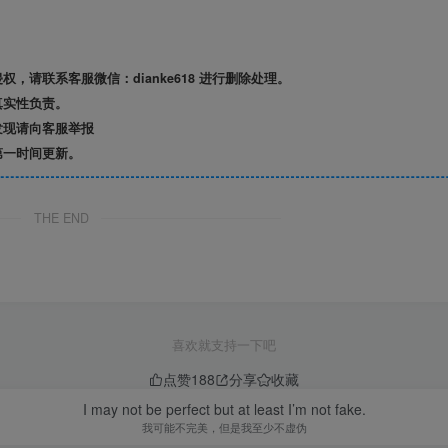
请联系客服微信：dianke618 进行删除处理。
真实性负责。
发现请向客服举报
第一时间更新。
THE END
喜欢就支持一下吧
点赞
188
分享
收藏
I may not be perfect but at least I’m not fake.
我可能不完美，但是我至少不虚伪