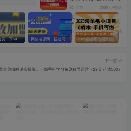
精通
1年前
3089人已阅读
京东电商运营班：涵盖快
TOP15
车，DMP核心及各工具组
合，助力打造爆款商品
1年前
3087人已阅读
加入VIP会员，享50%的推广提成，免费学习多种网上创业课程，菜鸟秒变大神！
网创电课网，搭建同款知识付费资源网站，实现长期稳定被动收入~
2025薅羊毛小项目，0成本 手机可做，几秒钟一单，收益无上限
下一篇
赛道剪辑解说实操班：一部手机学习短剧账号运营（29节 价值500）