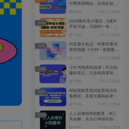
付费资源网站，实现长期稳
定被动收入~
3年前
1.1W+人已阅读
2025薅羊毛小项目，0成本
TOP4
手机可做，几秒钟一单，收
益无上限
1年前
3151人已阅读
抖音爆火热点、时事军事冲
TOP5
突类视频 十分钟一条视频 条
条原创 日入好几张 简单易上
1年前
3149人已阅读
手
小红书电商实战课：开店到
TOP6
爆款笔记，打造电商逻辑体
系，提升变现能力
1年前
3142人已阅读
AI短视频变现训练营项目合
TOP7
集教程，直接无脑搞起来，
赚取流量分成、广告、定
1年前
3135人已阅读
制、收徒等收益
人人必修的Al觉醒课，AI工
TOP8
具全解，从办公神器到创意
设计
1年前
3118人已阅读