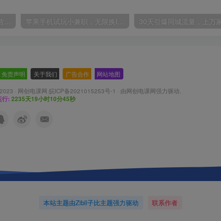
2024年盘点视频号中视频运营，盘点视频号创作分成计划，快速过原创日入300+
苹果手机试玩小兼职，无限换ID，0本0撸，单机日撸30+
免责声明
-
关于我们
-
广告合作
-
网站地图
 2023 ·
网创电课网 皖ICP备2021015253号-1
· 由
网创电课网
强力驱动.
行:
2235天19小时10分47秒
本站主题由Zibll子比主题强力驱动
联系作者