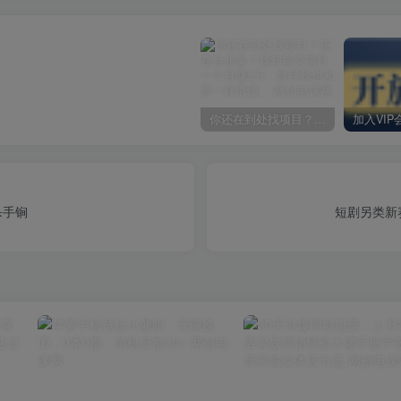
你还在到处找项目？还在当韭菜？我却靠卖项目一个月赚5万，曾经我也和你一样懵懂。
杀手锏
短剧另类新