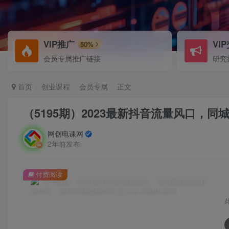
VIP推广
VI
50%
会员专属推广链接
研究
首页
创业课程
会员专属
正文
（5195期）2023最新抖音流量风口，
网创电课网
2年前发布
付费阅读