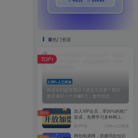
热门资源
TOP1
2.3W+人已阅读
你还在到处找项目？还在当韭菜？我却
靠卖项目一个月赚5万，曾经我也...
加入VIP会员，享50%的推广
TOP2
提成，免费学习多种网上创
业课程，菜鸟秒变大神！
3年前
1.2W+人已阅读
网创电课网，搭建同款知识
TOP3