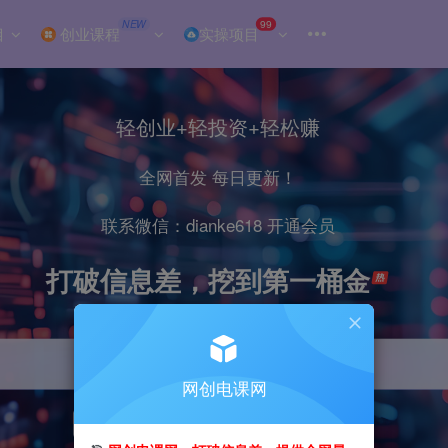
NEW
99
目
创业课程
实操项目
轻创业+轻投资+轻松赚
全网首发 每日更新！
联系微信：dianke618 开通会员
打破信息差，挖到第一桶金
网创电课网
引流
抖音
小红书
直播
剪辑
电商