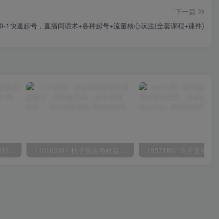
下一篇
从0-1快速起号，直播间话术+各种起号+流量核心玩法(全套课程+课件)
（10150期）2024高考项目野路子玩法，无限裂变，最高一天1W＋！
（10163期）快手掘金撸收益最新技术，高收益玩法，单日变现500+，小白必备项目