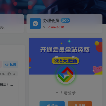
办理会员
GO
老板
V：
dianke618
私信
994
34
（5195期）2023最新抖音流量风口，同城餐饮店怎样做抖音，餐饮同城直播店引流方法
HI！请登录
登录
注册