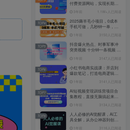
付费资源网站，实现长期稳
定被动收入~
3年前
1.1W+人已阅读
2025薅羊毛小项目，0成本
TOP4
手机可做，几秒钟一单，收
益无上限
1年前
3150人已阅读
抖音爆火热点、时事军事冲
TOP5
突类视频 十分钟一条视频 条
条原创 日入好几张 简单易上
1年前
3147人已阅读
手
小红书电商实战课：开店到
TOP6
爆款笔记，打造电商逻辑体
系，提升变现能力
1年前
3141人已阅读
AI短视频变现训练营项目合
TOP7
集教程，直接无脑搞起来，
赚取流量分成、广告、定
1年前
3134人已阅读
制、收徒等收益
人人必修的Al觉醒课，AI工
TOP8
具全解，从办公神器到创意
设计
1年前
3116人已阅读