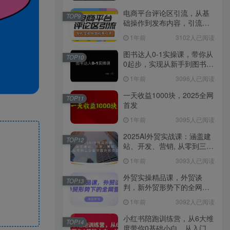
电商平台评论区引流，从基
TOP9
础操作到发布内容，引流技
巧，轻松实现长期精准引流
1年前
3102人已阅读
图书达人0-1实操课，带你从
TOP10
0起步，实现从新手到图书达
人的蜕变
1年前
3096人已阅读
一天收益1000块，2025全网
TOP11
首发
1年前
3095人已阅读
2025AI外贸实战课：涵盖建
TOP12
站、开发、营销, 从零到三全
面掌握外贸技能
1年前
3093人已阅读
外贸实操精品课，外贸谈
TOP13
判，新外贸形势下的全网营
销
1年前
3092人已阅读
小红书陪跑训练营，从6大维
TOP14
度带你0基础小白，从入门到