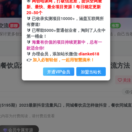
🎯
网创电课网，打破信息差，提供全网最
新、最快、最全项目资源！每日稳定更新
20~50个
🔰 已收录实测项目10000+，涵盖互联网所
有赛道!
P交流
招募站长
群聊
推荐
🔰 已帮助5000+普通创业者，淘到了人生中
探讨更多创业项目路子。
搭建同款网站，自己当
第一桶金！
🔰
海量有价值的项目持续更新中，总有一
款适合你!
🔰 办理会员，添加站长微信:
dianke618
👉
加入必智轻创，一起用智慧搞米！
同城餐饮店怎样做抖音，餐饮同城直播店引流方法
开通VIP会员
加盟当站长
关注
此内容为付费阅读，请付费后查看
会员专属资源