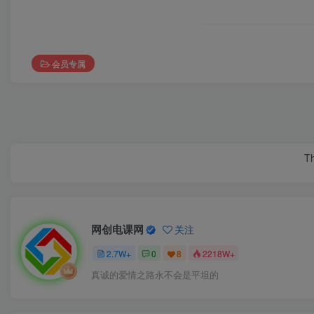
会员专属
Th
网创电课网
关注
2.7W+
0
8
2218W+
真诚的爱情之路永不会是平坦的