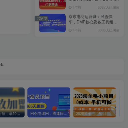
精通
1年前
3087人已阅读
京东电商运营班：涵盖快
TOP15
车，DMP核心及各工具组
合，助力打造爆款商品
1年前
3086人已阅读
rk.
加入VIP会员，享50%的推广提成，免费学习多种网上创业课程，菜鸟秒变大神！
网创电课网，搭建同款知识付费资源网站，实现长期稳定被动收入~
2025薅羊毛小项目，0成本 手机可做，几秒钟一单，收益无上限