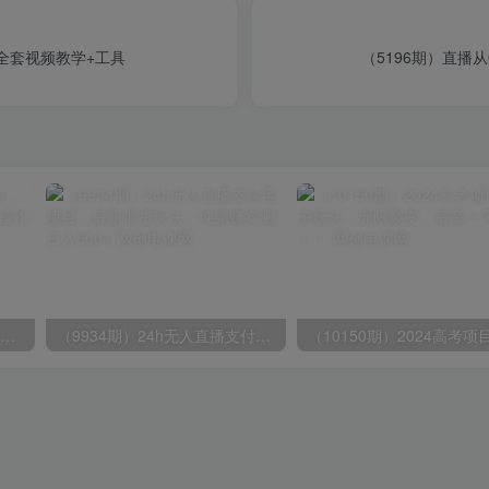
，全套视频教学+工具
（5196期）直播
无脑全自动挂机，单窗口18+，可挂100+窗口，手机电脑均可操作
（9934期）24h无人直播支付宝项目，最新带货玩法，纯躺赚实测日入500+