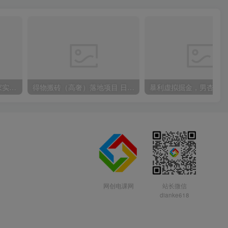
30天引爆同城流量，上万家实体店实战营销经验大佬手把手教你抖音同城实体店引流
得物搬砖（高奢）落地项目 日入5000+
网创电课网
站长微信
dianke618