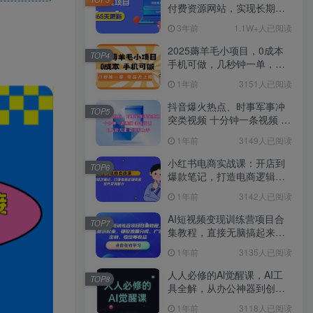
付费资源网站，实现长期稳
定被动收入~
3年前
1.1W+人已阅读
2025薅羊毛小项目，0成本
TOP4
手机可做，几秒钟一单，收
益无上限
1年前
3151人已阅读
抖音爆火热点、时事军事冲
TOP5
突类视频 十分钟一条视频 条
条原创 日入好几张 简单易上
1年前
3149人已阅读
手
小红书电商实战课：开店到
TOP6
爆款笔记，打造电商逻辑体
系，提升变现能力
1年前
3142人已阅读
AI短视频变现训练营项目合
TOP7
集教程，直接无脑搞起来，
赚取流量分成、广告、定
1年前
3135人已阅读
制、收徒等收益
人人必修的Al觉醒课，AI工
TOP8
具全解，从办公神器到创意
设计
1年前
3118人已阅读