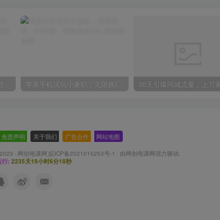
2024年盘点视频号中视频运营，盘点视频号创作分成计划，快速过原创日入300+
苹果手机试玩小兼职，无限换ID，0本0撸，单机日撸30+
免责声明
-
关于我们
-
广告合作
-
网站地图
 2023 ·
网创电课网 皖ICP备2021015253号-1
· 由
网创电课网
强力驱动.
行:
2235天19小时6分19秒