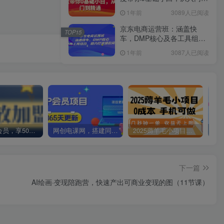
精通
1年前
3089人已阅读
京东电商运营班：涵盖快
TOP15
车，DMP核心及各工具组
合，助力打造爆款商品
1年前
3087人已阅读
加入VIP会员，享50%的推广提成，免费学习多种网上创业课程，菜鸟秒变大神！
网创电课网，搭建同款知识付费资源网站，实现长期稳定被动收入~
2025薅羊毛小项目，0成本 手机可做，几秒钟一单，收益无上限
下一篇
AI绘画·变现陪跑营，快速产出可商业变现的图（11节课）