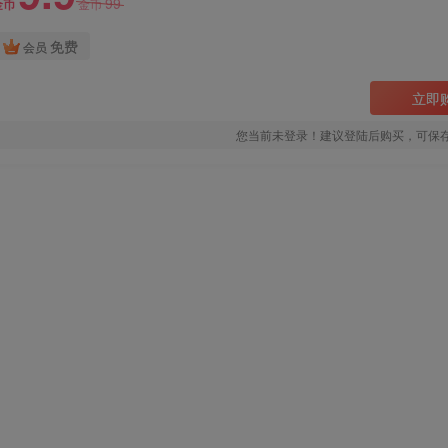
99
金币
金币
免费
会员
立即
您当前未登录！建议登陆后购买，可保