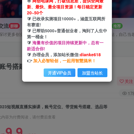
🎯
网创电课网，打破信息差，提供全网最
新、最快、最全项目资源！每日稳定更新
20~50个
🔰 已收录实测项目10000+，涵盖互联网所
有赛道!
P交流
招募站长
群聊
推荐
🔰 已帮助5000+普通创业者，淘到了人生中
探讨更多创业项目路子。
搭建同款网站，自己当
第一桶金！
🔰
海量有价值的项目持续更新中，总有一
款适合你!
🔰 办理会员，添加站长微信:
dianke618
👉
加入必智轻创，一起用智慧搞米！
货账号搭建、选品等
开通VIP会员
加盟当站长
关注
17
2023短视频直播实操课，账号定位、带货账号搭建、选品等
此内容为付费阅读，请付费后查看
9.9