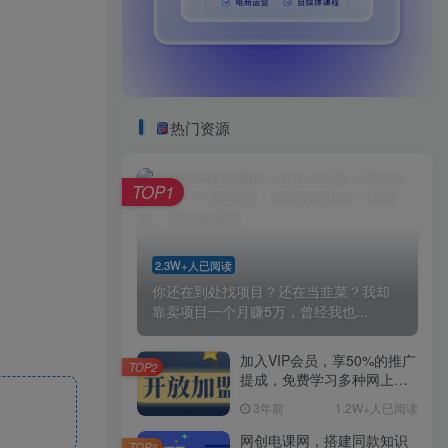
热门资源
TOP1
2.3W+人已阅读
你还在到处找项目？还在当韭菜？我却
靠卖项目一个月赚5万，曾经我也...
加入VIP会员，享50%的推广
TOP2
提成，免费学习多种网上创
业课程，菜鸟秒变大神！
3年前
1.2W+人已阅读
网创电课网，搭建同款知识
TOP3