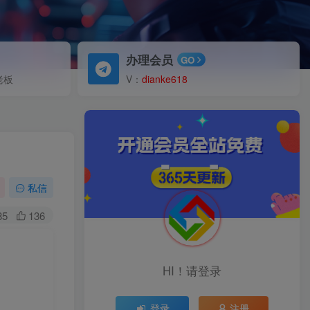
办理会员
GO
老板
V：
dianke618
私信
85
136
HI！请登录
登录
注册