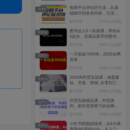
电商平台评论区引流，从基
TOP9
础操作到发布内容，引流技
巧，轻松实现长期精准引流
1年前
3103人已阅读
图书达人0-1实操课，带你从
TOP10
0起步，实现从新手到图书达
人的蜕变
1年前
3097人已阅读
一天收益1000块，2025全网
TOP11
首发
1年前
3096人已阅读
2025AI外贸实战课：涵盖建
TOP12
站、开发、营销, 从零到三全
面掌握外贸技能
1年前
3094人已阅读
外贸实操精品课，外贸谈
TOP13
判，新外贸形势下的全网营
销
1年前
3093人已阅读
小红书陪跑训练营，从6大维
TOP14
度带你0基础小白，从入门到