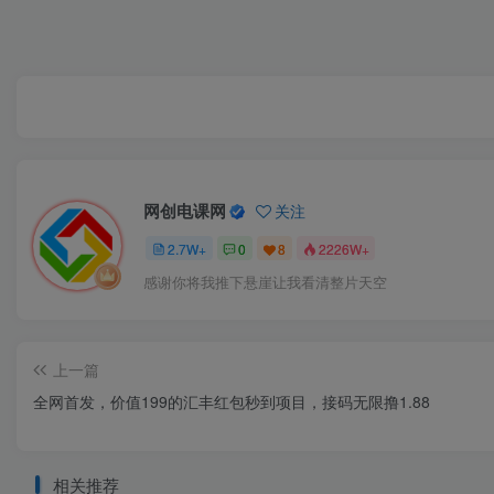
网创电课网
关注
2.7W+
0
8
2226W+
感谢你将我推下悬崖让我看清整片天空
上一篇
全网首发，价值199的汇丰红包秒到项目，接码无限撸1.88
相关推荐