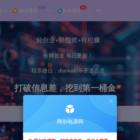
NEW
99
目
创业课程
实操项目
轻创业+轻投资+轻松赚
全网首发 每日更新！
联系微信：dianke618 开通会员
打破信息差，挖到第一桶金
网创电课网
引流
抖音
小红书
直播
剪辑
电商