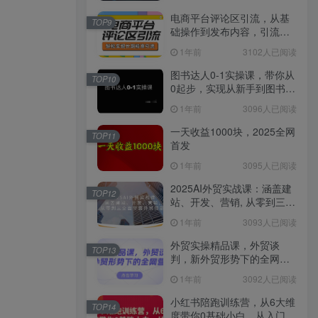
电商平台评论区引流，从基
TOP9
础操作到发布内容，引流技
巧，轻松实现长期精准引流
1年前
3102人已阅读
图书达人0-1实操课，带你从
TOP10
0起步，实现从新手到图书达
人的蜕变
1年前
3096人已阅读
一天收益1000块，2025全网
TOP11
首发
1年前
3095人已阅读
2025AI外贸实战课：涵盖建
TOP12
站、开发、营销, 从零到三全
面掌握外贸技能
1年前
3093人已阅读
外贸实操精品课，外贸谈
TOP13
判，新外贸形势下的全网营
销
1年前
3092人已阅读
小红书陪跑训练营，从6大维
TOP14
度带你0基础小白，从入门到