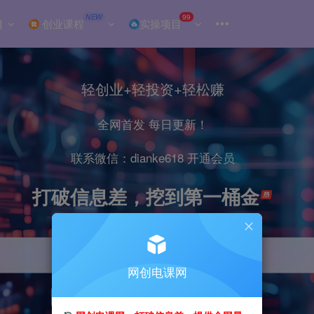
NEW
99
目
创业课程
实操项目
轻创业+轻投资+轻松赚
全网首发 每日更新！
联系微信：dianke618 开通会员
打破信息差，挖到第一桶金
网创电课网
引流
抖音
小红书
直播
剪辑
电商