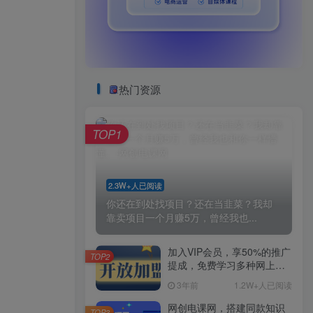
热门资源
TOP1
2.3W+人已阅读
你还在到处找项目？还在当韭菜？我却
靠卖项目一个月赚5万，曾经我也...
加入VIP会员，享50%的推广
TOP2
提成，免费学习多种网上创
业课程，菜鸟秒变大神！
3年前
1.2W+人已阅读
网创电课网，搭建同款知识
TOP3