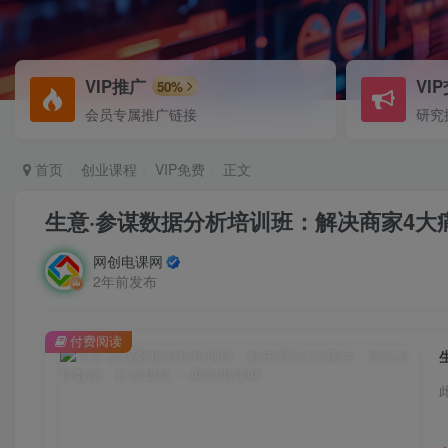
VIP推广
VI
50%
会员专属推广链接
研究
首页
创业课程
VIP免费
正文
生意·参谋数据分析培训班：解决商家4
网创电课网
2年前发布
付费阅读