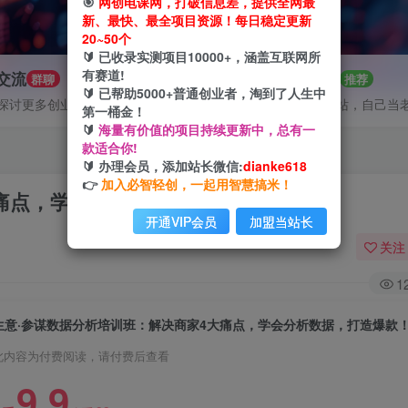
🎯
网创电课网，打破信息差，提供全网最
新、最快、最全项目资源！每日稳定更新
20~50个
🔰 已收录实测项目10000+，涵盖互联网所
有赛道!
P交流
招募站长
群聊
推荐
🔰 已帮助5000+普通创业者，淘到了人生中
探讨更多创业项目路子。
搭建同款网站，自己当
第一桶金！
🔰
海量有价值的项目持续更新中，总有一
款适合你!
🔰 办理会员，添加站长微信:
dianke618
👉
加入必智轻创，一起用智慧搞米！
大痛点，学会分析数据，打造爆款！
开通VIP会员
加盟当站长
关注
1
生意·参谋数据分析培训班：解决商家4大痛点，学会分析数据，打造爆款
此内容为付费阅读，请付费后查看
9.9