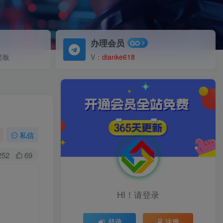
办理会员
GO
老板
V：
dianke618
私信
252
69
！
HI！请登录
登录
注册