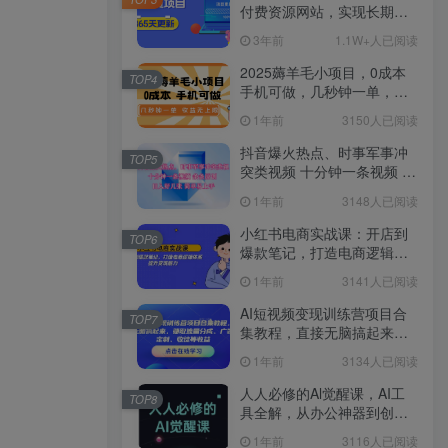
付费资源网站，实现长期稳
定被动收入~
3年前
1.1W+人已阅读
2025薅羊毛小项目，0成本
TOP4
手机可做，几秒钟一单，收
益无上限
1年前
3150人已阅读
抖音爆火热点、时事军事冲
TOP5
突类视频 十分钟一条视频 条
条原创 日入好几张 简单易上
1年前
3148人已阅读
手
小红书电商实战课：开店到
TOP6
爆款笔记，打造电商逻辑体
系，提升变现能力
1年前
3141人已阅读
AI短视频变现训练营项目合
TOP7
集教程，直接无脑搞起来，
赚取流量分成、广告、定
1年前
3134人已阅读
制、收徒等收益
人人必修的Al觉醒课，AI工
TOP8
具全解，从办公神器到创意
设计
1年前
3116人已阅读