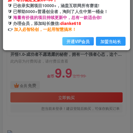
开悟1.0-成功者不愿透露的秘密，拥有一个强者心
🔰 已收录实测项目10000+，涵盖互联网所有赛道!
态，这个世界只尊重强者！
🔰 已帮助5000+普通创业者，淘到了人生中第一桶金！
🔰
海量有价值的项目持续更新中，总有一款适合你!
网创电课网
🔰 办理会员，添加站长微信:
dianke618
关注
私信
2年前发布
👉
加入必智轻创，一起用智慧搞米！
1117
73
开通VIP会员
加盟当站长
付费阅读
开悟1.0-成功者不愿透露的秘密，拥有一个强者心态，这个世界只尊重强者！
此内容为付费阅读，请付费后查看
9.9
99
金币
金币
免费
会员
立即购买
您当前未登录！建议登陆后购买，可保存购买订单