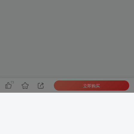
73
立即购买
友链申请
-
免责声明
-
关于我们
-
广告合作
-
网站地图
Copyright © 2023 ·
网创电课网 皖ICP备2021015253号-1
· 由
网创电课
网
强力驱动.
本站已安全运行:
2233天23小时29分53秒