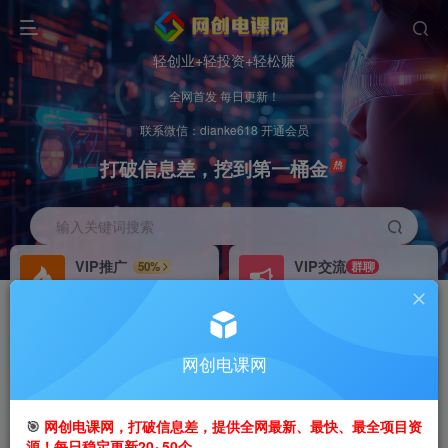
轻创业+轻投资+轻松赚
全网首发 每日更新！
联系微信：dianke618 开通会员
打破信息差，挖到第一桶金
输入关键词搜索
VIP推广
VIP交流
50%
群聊
会员专属推广链接
研究探讨更多创业项目路子。
招募站长
办理会员
推荐
GO
网创电课网
搭建同款网站，自己当老板
V：
dianke618
首页
创业课程
VIP免费
正文
🎯
网创电课网，打破信息差，提供全网最新、最快、最全项目资
源！每日稳定更新20~50个