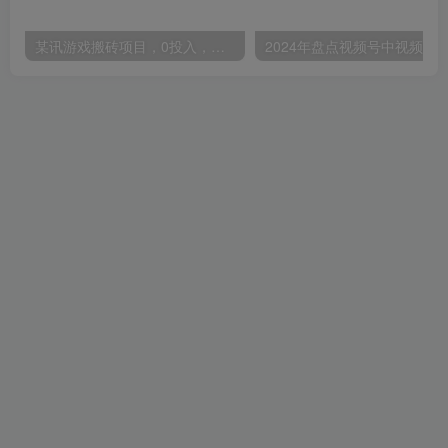
某讯游戏搬砖项目，0投入，可以挂机，轻松上手,月入3000+上不封顶