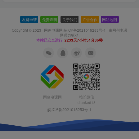
友链申请
-
免责声明
-
关于我们
-
广告合作
-
网站地图
Copyright © 2023 ·
网创电课网 皖ICP备2021015253号-1
· 由
网创电课
网
强力驱动.
本站已安全运行:
2233天7小时51分37秒
网创电课网
站长微信
dianke618
皖ICP备2021015253号-1