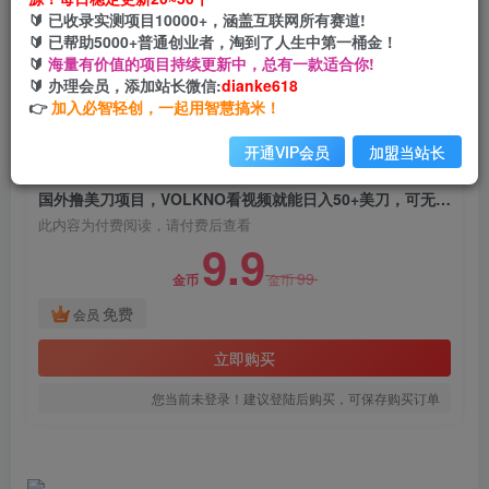
国外撸美刀项目，VOLKNO看视频就能日入50+美
🔰 已收录实测项目10000+，涵盖互联网所有赛道!
刀，可无脑多号操作
🔰 已帮助5000+普通创业者，淘到了人生中第一桶金！
🔰
海量有价值的项目持续更新中，总有一款适合你!
网创电课网
🔰 办理会员，添加站长微信:
dianke618
关注
私信
2年前发布
👉
加入必智轻创，一起用智慧搞米！
888
115
开通VIP会员
加盟当站长
付费阅读
国外撸美刀项目，VOLKNO看视频就能日入50+美刀，可无脑多号操作
此内容为付费阅读，请付费后查看
9.9
99
金币
金币
免费
会员
立即购买
您当前未登录！建议登陆后购买，可保存购买订单