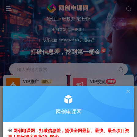
轻创业+轻投资+轻松赚
全网首发 每日更新！
联系微信：dianke618 开通会员
打破信息差，挖到第一桶金
输入关键词搜索
VIP推广
VIP交流
50%
群聊
会员专属推广链接
研究探讨更多创业项目路子。
招募站长
办理会员
推荐
GO
网创电课网
搭建同款网站，自己当老板
V：
dianke618
首页
创业课程
VIP免费
正文
🎯
网创电课网，打破信息差，提供全网最新、最快、最全项目资
源！每日稳定更新20~50个