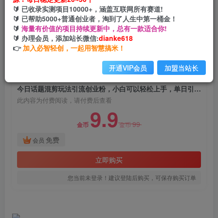
今日话题混剪玩法引流创业粉，小白可以轻松上
🔰 已收录实测项目10000+，涵盖互联网所有赛道!
手，单日引流200+
🔰 已帮助5000+普通创业者，淘到了人生中第一桶金！
🔰
海量有价值的项目持续更新中，总有一款适合你!
网创电课网
🔰 办理会员，添加站长微信:
dianke618
关注
私信
2年前发布
👉
加入必智轻创，一起用智慧搞米！
1117
191
开通VIP会员
加盟当站长
付费阅读
今日话题混剪玩法引流创业粉，小白可以轻松上手，单日引流200+
此内容为付费阅读，请付费后查看
9.9
99
金币
金币
免费
会员
立即购买
您当前未登录！建议登陆后购买，可保存购买订单