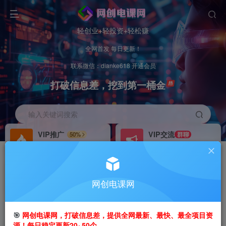
轻创业+轻投资+轻松赚
全网首发 每日更新！
联系微信：dianke618 开通会员
打破信息差，挖到第一桶金
输入关键词搜索
VIP推广
VIP交流
50%
群聊
会员专属推广链接
研究探讨更多创业项目路子。
招募站长
办理会员
推荐
GO
网创电课网
搭建同款网站，自己当老板
V：
dianke618
首页
创业课程
VIP免费
正文
🎯
网创电课网，打破信息差，提供全网最新、最快、最全项目资
源！每日稳定更新20~50个