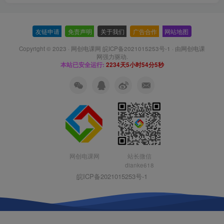
友链申请
-
免责声明
-
关于我们
-
广告合作
-
网站地图
Copyright © 2023 ·
网创电课网 皖ICP备2021015253号-1
· 由
网创电课
网
强力驱动.
本站已安全运行:
2234天5小时54分6秒
网创电课网
站长微信
dianke618
皖ICP备2021015253号-1