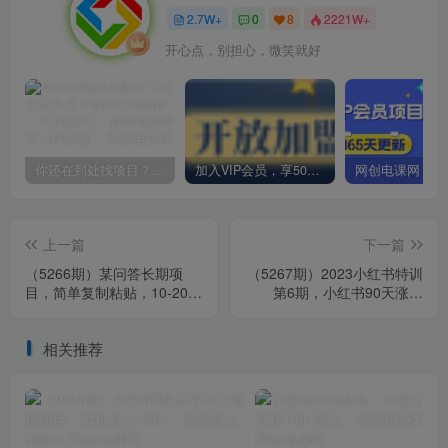
2.7W+
0
8
2221W+
开心点，别担心，微笑就好
你还在到处找项目？还在当韭菜？我却靠卖项目一个月赚5万，曾经我也和你一样懵懂。
加入VIP会员，享50%的推广提成，免费学习多种网上创业课程，菜鸟秒变大神！
上一篇
下一篇
（5266期）某问答长期项
（5267期）2023小红书特训
目，简单复制粘贴，10-20/
第6期，小红书90天涨粉
小时，小白可做
18w，变现10w+，半年矩阵
号粉丝破百万
相关推荐