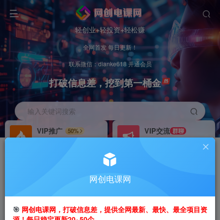
轻创业+轻投资+轻松赚
全网首发 每日更新！
联系微信：dianke618 开通会员
打破信息差，挖到第一桶金
输入关键词搜索
VIP推广
VIP交流
50%
群聊
会员专属推广链接
研究探讨更多创业项目路子。
招募站长
办理会员
推荐
GO
网创电课网
搭建同款网站，自己当老板
V：
dianke618
首页
创业课程
会员专属
正文
🎯
网创电课网，打破信息差，提供全网最新、最快、最全项目资
源！每日稳定更新20~50个