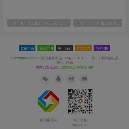
（9448期）2024网易云音乐人挂机项目，单机日入150+，无脑月入5000+
无脑全自动挂机，单窗口
友链申请
-
免责声明
-
关于我们
-
广告合作
-
网站地图
Copyright © 2023 ·
网创电课网 皖ICP备2021015253号-1
· 由
网创电课
网
强力驱动.
本站已安全运行:
2234天0小时6分7秒
网创电课网
站长微信
dianke618