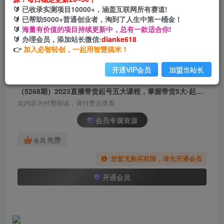
（5268期）2023直播带货起号五大课程，掌握带
🔰 已收录实测项目10000+，涵盖互联网所有赛道!
货5大-起号方法，掌握起新号逻辑
🔰 已帮助5000+普通创业者，淘到了人生中第一桶金！
🔰
海量有价值的项目持续更新中，总有一款适合你!
网创电课网
🔰 办理会员，添加站长微信:
dianke618
关注
私信
2年前发布
👉
加入必智轻创，一起用智慧搞米！
1071
194
开通VIP会员
加盟当站长
付费阅读
（5268期）2023直播带货起号五大课程，掌握带货5大-起号方法，掌握起新号逻辑
此内容为付费阅读，请付费后查看
会员专属资源
免费
会员
您暂无购买权限，请先开通会员
开通会员