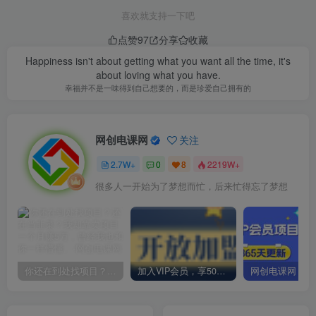
喜欢就支持一下吧
点赞
97
分享
收藏
Happiness isn't about getting what you want all the time, it's
about loving what you have.
幸福并不是一味得到自己想要的，而是珍爱自己拥有的
网创电课网
关注
2.7W+
0
8
2219W+
很多人一开始为了梦想而忙，后来忙得忘了梦想
你还在到处找项目？还在当韭菜？我却靠卖项目一个月赚5万，曾经我也和你一样懵懂。
加入VIP会员，享50%的推广提成，免费学习多种网上创业课程，菜鸟秒变大神！