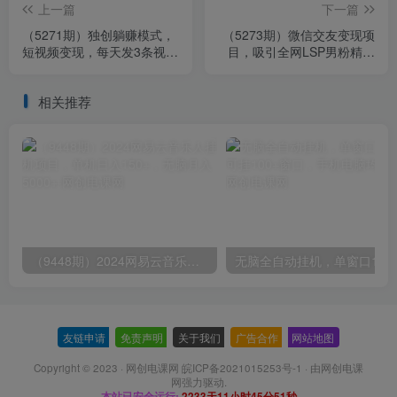
上一篇
下一篇
（5271期）独创躺赚模式，
（5273期）微信交友变现项
短视频变现，每天发3条视
目，吸引全网LSP男粉精准
频，被动收入，新号60+后
变现，小白也能轻松上手，
期无上限
日入500+
相关推荐
（9448期）2024网易云音乐人挂机项目，单机日入150+，无脑月入5000+
无脑全自动挂机，单窗口
友链申请
-
免责声明
-
关于我们
-
广告合作
-
网站地图
Copyright © 2023 ·
网创电课网 皖ICP备2021015253号-1
· 由
网创电课
网
强力驱动.
本站已安全运行:
2233天11小时45分52秒