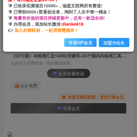
（5272期）AI绘画汇总14000关键词+35个国内AI
🔰 已收录实测项目10000+，涵盖互联网所有赛道!
绘画工具(兔费+付费)头像壁纸不愁-无水印
🔰 已帮助5000+普通创业者，淘到了人生中第一桶金！
🔰
海量有价值的项目持续更新中，总有一款适合你!
网创电课网
🔰 办理会员，添加站长微信:
dianke618
关注
私信
2年前发布
👉
加入必智轻创，一起用智慧搞米！
1328
97
开通VIP会员
加盟当站长
付费阅读
（5272期）AI绘画汇总14000关键词+35个国内AI绘画工具(兔费+付费)头像壁纸不愁-无水印
此内容为付费阅读，请付费后查看
会员专属资源
免费
会员
您暂无购买权限，请先开通会员
开通会员