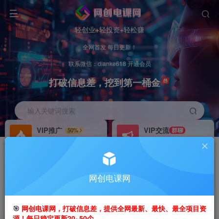
轻创业+轻投资+轻松赚
全网首发 每日更新！
联系微信：dianke618 开通会员
打破信息差，挖到第一桶金
输入关键词搜索
VIP推广
VIP交流
50%
群聊
会员专属推广链接
研究探讨更多创业项目路子。
招募站长
办理会员
推荐
GO
网创电课网
搭建同款网站，自己当老板
V：
dianke618
首页
创业课程
会员专属
正文
🎯
网创电课网，打破信息差，提供全网最新、最快、最全项目资
源！每日稳定更新20~50个