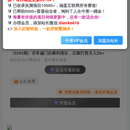
（5294期）非常偏门的暴利项目，仅靠打赏月入
🔰 已收录实测项目10000+，涵盖互联网所有赛道!
2w+
🔰 已帮助5000+普通创业者，淘到了人生中第一桶金！
🔰
海量有价值的项目持续更新中，总有一款适合你!
网创电课网
🔰 办理会员，添加站长微信:
dianke618
关注
私信
2年前发布
👉
加入必智轻创，一起用智慧搞米！
670
50
开通VIP会员
加盟当站长
付费阅读
（5294期）非常偏门的暴利项目，仅靠打赏月入2w+
此内容为付费阅读，请付费后查看
会员专属资源
免费
会员
您暂无购买权限，请先开通会员
开通会员