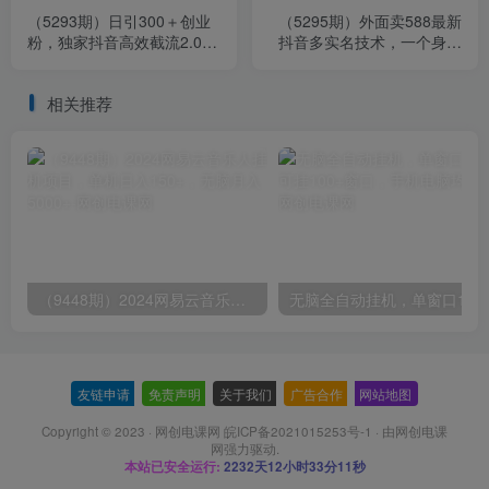
（5293期）日引300＋创业
（5295期）外面卖588最新
粉，独家抖音高效截流2.0玩
抖音多实名技术，一个身份
法（价值1280）
证认证多个抖音（会员自
测）
相关推荐
（9448期）2024网易云音乐人挂机项目，单机日入150+，无脑月入5000+
无脑全自动挂机，单窗口
友链申请
-
免责声明
-
关于我们
-
广告合作
-
网站地图
Copyright © 2023 ·
网创电课网 皖ICP备2021015253号-1
· 由
网创电课
网
强力驱动.
本站已安全运行:
2232天12小时33分12秒