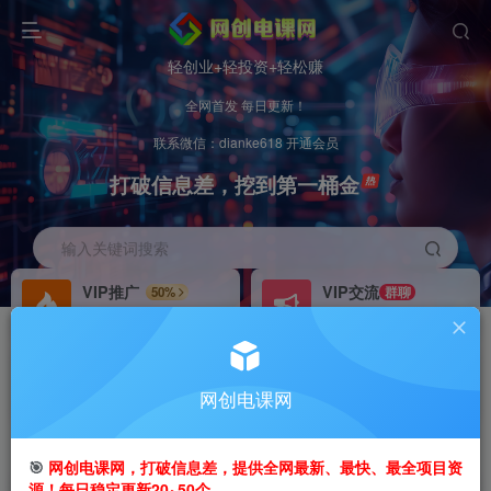
轻创业+轻投资+轻松赚
全网首发 每日更新！
联系微信：dianke618 开通会员
打破信息差，挖到第一桶金
输入关键词搜索
VIP推广
VIP交流
50%
群聊
会员专属推广链接
研究探讨更多创业项目路子。
招募站长
办理会员
推荐
GO
网创电课网
搭建同款网站，自己当老板
V：
dianke618
首页
创业课程
会员专属
正文
🎯
网创电课网，打破信息差，提供全网最新、最快、最全项目资
源！每日稳定更新20~50个