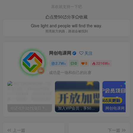
喜欢就支持一下吧
点赞
50
分享
收藏
Give light and people will find the way.
照亮前方的路，路就会被找到
网创电课网
关注
2.7W+
0
8
2216W+
成功是一场和自己的比赛
你还在到处找项目？还在当韭菜？我却靠卖项目一个月赚5万，曾经我也和你一样懵懂。
加入VIP会员，享50%的推广提成，免费学习多种网上创业课程，菜鸟秒变大神！
上一篇
下一篇