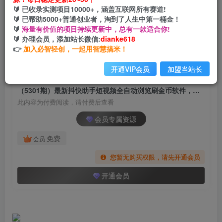
（5301期）最新抖快助手短视频全自动浏览刷金
🔰 已收录实测项目10000+，涵盖互联网所有赛道!
币软件，支持三个平台【脚本+教程】
🔰 已帮助5000+普通创业者，淘到了人生中第一桶金！
🔰
海量有价值的项目持续更新中，总有一款适合你!
网创电课网
🔰 办理会员，添加站长微信:
dianke618
关注
私信
2年前发布
👉
加入必智轻创，一起用智慧搞米！
1884
44
开通VIP会员
加盟当站长
付费阅读
（5301期）最新抖快助手短视频全自动浏览刷金币软件，支持三个平台【脚本+教程】
此内容为付费阅读，请付费后查看
会员专属资源
免费
会员
您暂无购买权限，请先开通会员
开通会员