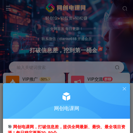
轻创业+轻投资+轻松赚
全网首发 每日更新！
联系微信：dianke618 开通会员
打破信息差，挖到第一桶金
输入关键词搜索
VIP推广
VIP交流
50%
群聊
会员专属推广链接
研究探讨更多创业项目路子。
招募站长
办理会员
推荐
GO
网创电课网
搭建同款网站，自己当老板
V：
dianke618
首页
创业课程
会员专属
正文
🎯
网创电课网，打破信息差，提供全网最新、最快、最全项目资
源！每日稳定更新20~50个