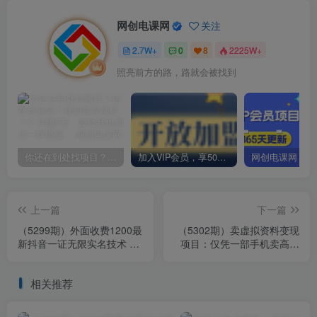
网创电课网
关注
2.7W+
0
8
2225W+
照亮前方的路，路就会被找到
你还在到处找项目？还在当韭菜？我却靠卖项目一个月赚5万，曾经我也和你一样懵懂。
加入VIP会员，享50%的推广提成，免费学习多种网上创业课程，菜鸟秒变大神！
上一篇
下一篇
（5299期）外面收费1200最
（5302期）卖虚拟资料变现
新抖音一证无限实名技术 无
项目：仅凭一部手机卖高考
视限制封禁【详细玩法视频
资料月入过万
教程】
相关推荐