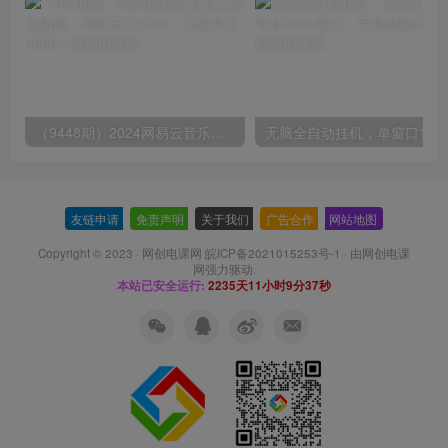
（9448期）2024网易云音乐人挂机项目，单机日入150+，无脑月入5000+
无脑全自动挂机，单窗口
友链申请
-
免责声明
-
关于我们
-
广告合作
-
网站地图
Copyright © 2023 ·
网创电课网 皖ICP备2021015253号-1
· 由
网创电课
网
强力驱动.
本站已安全运行:
2235天11小时9分37秒