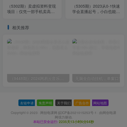
（5302期）卖虚拟资料变现
（5305期）2023从0-1快速
项目：仅凭一部手机卖高考
学会直播起号，小白也能玩
资料月入过万
转直播起号方法实战流程
相关推荐
（9448期）2024网易云音乐人挂机项目，单机日入150+，无脑月入5000+
无脑全自动挂机，单窗口
友链申请
-
免责声明
-
关于我们
-
广告合作
-
网站地图
Copyright © 2023 ·
网创电课网 皖ICP备2021015253号-1
· 由
网创电课
网
强力驱动.
本站已安全运行:
2235天13小时6分54秒