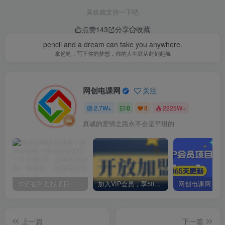
喜欢就支持一下吧
点赞
143
分享
收藏
pencil and a dream can take you anywhere.
拿起笔，写下你的梦想，你的人生就从此刻起航
网创电课网
关注
2.7W+
0
8
2225W+
真诚的爱情之路永不会是平坦的
你还在到处找项目？还在当韭菜？我却靠卖项目一个月赚5万，曾经我也和你一样懵懂。
加入VIP会员，享50%的推广提成，免费学习多种网上创业课程，菜鸟秒变大神！
上一篇
下一篇