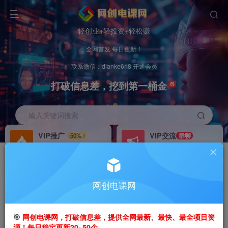
轻创业+轻投资+轻松赚
全网首发 每日更新！
联系微信：dianke618 开通会员
打破信息差，挖到第一桶金
输入关键词搜索
VIP推广
VIP交流
50%
群聊
会员专属推广链接
研究探讨更多创业项目路子。
招募站长
办理会员
推荐
GO
网创电课网
搭建同款网站，自己当老板
V：
dianke618
首页
创业课程
会员专属
正文
🎯
网创电课网，打破信息差，提供全网最新、最快、最全项目资
源！每日稳定更新20~50个