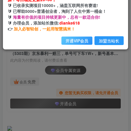
（5303期）京东暴利一赔三，单号可下车1W+，
🔰 已收录实测项目10000+，涵盖互联网所有赛道!
新号基本稳下（仅供揭秘）
🔰 已帮助5000+普通创业者，淘到了人生中第一桶金！
🔰
海量有价值的项目持续更新中，总有一款适合你!
网创电课网
🔰 办理会员，添加站长微信:
dianke618
关注
私信
2年前发布
👉
加入必智轻创，一起用智慧搞米！
1135
143
开通VIP会员
加盟当站长
付费阅读
（5303期）京东暴利一赔三，单号可下车1W+，新号基本稳下（仅供揭秘）
此内容为付费阅读，请付费后查看
会员专属资源
免费
会员
您暂无购买权限，请先开通会员
开通会员