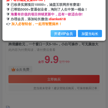
跨境赚欧元，一个窗口一天5-10+，小白可操作，
🔰 已收录实测项目10000+，涵盖互联网所有赛道!
可无脑放大
🔰 已帮助5000+普通创业者，淘到了人生中第一桶金！
🔰
海量有价值的项目持续更新中，总有一款适合你!
网创电课网
🔰 办理会员，添加站长微信:
dianke618
关注
私信
2年前发布
👉
加入必智轻创，一起用智慧搞米！
1788
160
开通VIP会员
加盟当站长
付费阅读
跨境赚欧元，一个窗口一天5-10+，小白可操作，可无脑放大
此内容为付费阅读，请付费后查看
9.9
99
金币
金币
免费
会员
立即购买
您当前未登录！建议登陆后购买，可保存购买订单