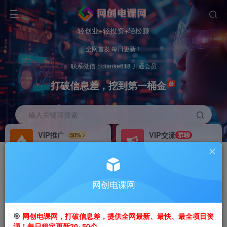
轻创业+轻投资+轻松赚
全网首发 每日更新！
联系微信：dianke618 开通会员
打破信息差，挖到第一桶金
输入关键词搜索
VIP推广
VIP交流
50%
群聊
会员专属推广链接
研究探讨更多创业项目路子。
招募站长
办理会员
推荐
GO
网创电课网
搭建同款网站，自己当老板
V：
dianke618
首页
创业课程
VIP免费
正文
🎯
网创电课网，打破信息差，提供全网最新、最快、最全项目资
源！每日稳定更新20~50个