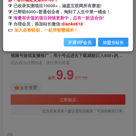
视频号游戏直播推广，用小号点进去下载就能日入
🔰 已收录实测项目10000+，涵盖互联网所有赛道!
800+的蓝海项目
🔰 已帮助5000+普通创业者，淘到了人生中第一桶金！
🔰
海量有价值的项目持续更新中，总有一款适合你!
网创电课网
🔰 办理会员，添加站长微信:
dianke618
关注
私信
2年前发布
👉
加入必智轻创，一起用智慧搞米！
1655
197
开通VIP会员
加盟当站长
付费阅读
视频号游戏直播推广，用小号点进去下载就能日入800+的蓝海项目
此内容为付费阅读，请付费后查看
9.9
99
金币
金币
免费
会员
立即购买
您当前未登录！建议登陆后购买，可保存购买订单