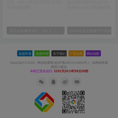
某讯游戏搬砖项目，0投入，可以挂机，轻松上手,月入3000+上不封顶
友链申请
-
免责声明
-
关于我们
-
广告合作
-
网站地图
Copyright © 2023 ·
网创电课网 皖ICP备2021015253号-1
· 由
网创电课
网
强力驱动.
本站已安全运行:
2232天20小时39分27秒