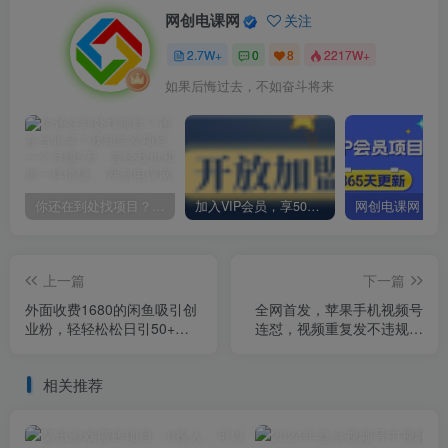
网创电课网
关注
2.7W+
0
8
2217W+
如果后悔过去，不如奋斗将来
你还在到处找项目？还在当韭菜？我却靠卖项目一个月赚5万，曾经我也和你一样懵懂。
加入VIP会员，享50%的推广提成，免费学习多种网上创业课程，菜鸟秒变大神！
上一篇
下一篇
外面收费1680的闲鱼吸引创
全网首发，苹果手机视频号
业粉，轻轻松松日引50+，
连怼，视频重复发不违规，
多种引流变现方式
一天新号变现500+不是问
题！
相关推荐