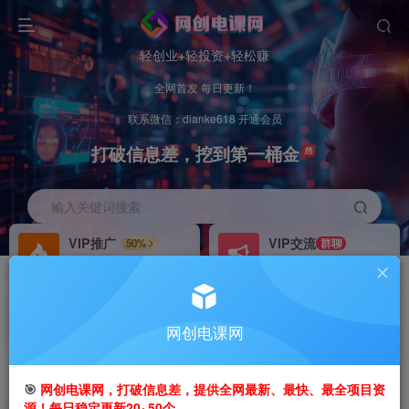
轻创业+轻投资+轻松赚
全网首发 每日更新！
联系微信：dianke618 开通会员
打破信息差，挖到第一桶金
输入关键词搜索
VIP推广
VIP交流
50%
群聊
会员专属推广链接
研究探讨更多创业项目路子。
招募站长
办理会员
推荐
GO
网创电课网
搭建同款网站，自己当老板
V：
dianke618
首页
创业课程
VIP免费
正文
🎯
网创电课网，打破信息差，提供全网最新、最快、最全项目资
源！每日稳定更新20~50个