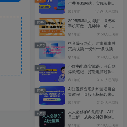
付费资源网站，实现长期稳
定被动收入~
3年前
1.1W+人已阅读
2025薅羊毛小项目，0成本
TOP4
手机可做，几秒钟一单，收
益无上限
1年前
3150人已阅读
抖音爆火热点、时事军事冲
TOP5
突类视频 十分钟一条视频 条
条原创 日入好几张 简单易上
1年前
3148人已阅读
手
小红书电商实战课：开店到
TOP6
爆款笔记，打造电商逻辑体
系，提升变现能力
1年前
3141人已阅读
AI短视频变现训练营项目合
TOP7
集教程，直接无脑搞起来，
赚取流量分成、广告、定
1年前
3134人已阅读
制、收徒等收益
人人必修的Al觉醒课，AI工
TOP8
具全解，从办公神器到创意
设计
1年前
3118人已阅读