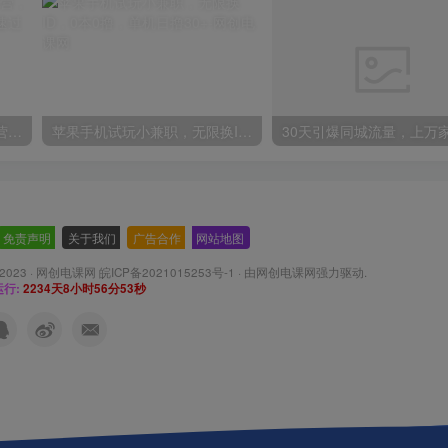
2024年盘点视频号中视频运营，盘点视频号创作分成计划，快速过原创日入300+
苹果手机试玩小兼职，无限换ID，0本0撸，单机日撸30+
免责声明
-
关于我们
-
广告合作
-
网站地图
 2023 ·
网创电课网 皖ICP备2021015253号-1
· 由
网创电课网
强力驱动.
行:
2234天8小时56分55秒