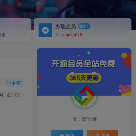
办理会员
GO
老板
V：
dianke618
私信
94
101
HI！请登录
登录
注册