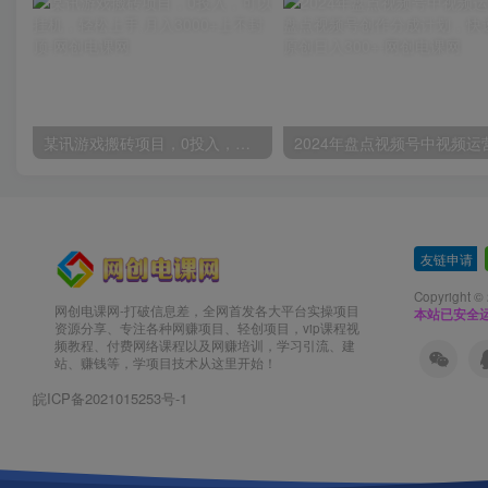
某讯游戏搬砖项目，0投入，可以挂机，轻松上手,月入3000+上不封顶
友链申请
-
Copyright ©
网创电课网-打破信息差，全网首发各大平台实操项目
本站已安全运
资源分享、专注各种网赚项目、轻创项目，vip课程视
频教程、付费网络课程以及网赚培训，学习引流、建
站、赚钱等，学项目技术从这里开始！
皖ICP备2021015253号-1