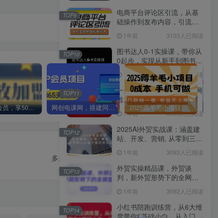
电商平台评论区引流，从基
TOP9
础操作到发布内容，引流技
巧，轻松实现长期精准引流
1年前
3103人已阅读
图书达人0-1实操课，带你从
TOP10
0起步，实现从新手到图书达
人的蜕变
1年前
3096人已阅读
一天收益1000块，2025全网
TOP11
首发
加入VIP会员，享50%的推广提成，免费学习多种网上创业课程，菜鸟秒变大神！
网创电课网，搭建同款知识付费资源网站，实现长期稳定被动收入~
2025薅羊毛小项目，0成本 手机可做，几秒钟一单，收益无上限
1年前
3095人已阅读
2025AI外贸实战课：涵盖建
TOP12
站、开发、营销, 从零到三全
下一篇
面掌握外贸技能
1年前
3093人已阅读
多多视频过新手任务保姆及教程，做的好日入800+
外贸实操精品课，外贸谈
TOP13
判，新外贸形势下的全网营
销
1年前
3092人已阅读
小红书陪跑训练营，从6大维
TOP14
度带你0基础小白，从入门到