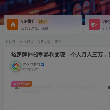
VIP推广
VI
50%
会员专属推广链接
研究
首页
创业课程
VIP免费
正文
塔罗牌神秘学暴利变现，个人月入三万，
网创电课网
2年前发布
付费阅读