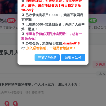
🎯
网创电课网，打破信息差，提供全网最
新、最快、最全项目资源！每日稳定更新
20~50个
🔰 已收录实测项目10000+，涵盖互联网所
有赛道!
P交流
招募站长
群聊
推荐
🔰 已帮助5000+普通创业者，淘到了人生中
探讨更多创业项目路子。
搭建同款网站，自己当
第一桶金！
🔰
海量有价值的项目持续更新中，总有一
款适合你!
🔰 办理会员，添加站长微信:
dianke618
👉
加入必智轻创，一起用智慧搞米！
团队月入十万！
开通VIP会员
加盟当站长
关注
5
塔罗牌神秘学暴利变现，个人月入三万，团队月入十万！
此内容为付费阅读，请付费后查看
9.9