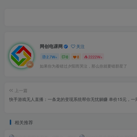
网创电课网
关注
2.7W+
0
8
2222W+
如果你为着错过夕阳而哭泣，那么你就要错群星了
上一篇
快手游戏无人直播：一条龙的变现系统帮你无忧躺赚 单价15元，一
相关推荐