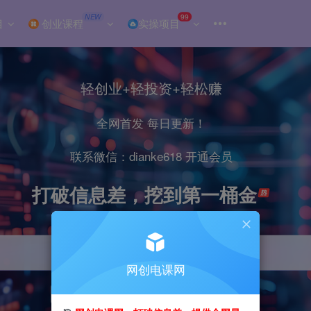
NEW
99
目
创业课程
实操项目
轻创业+轻投资+轻松赚
全网首发 每日更新！
联系微信：dianke618 开通会员
打破信息差，挖到第一桶金
网创电课网
引流
抖音
小红书
直播
剪辑
电商