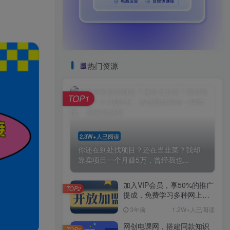
热门资源
TOP1
2.3W+人已阅读
你还在到处找项目？还在当韭菜？我却
靠卖项目一个月赚5万，曾经我也...
加入VIP会员，享50%的推广
TOP2
提成，免费学习多种网上创
业课程，菜鸟秒变大神！
3年前
1.2W+人已阅读
网创电课网，搭建同款知识
TOP3