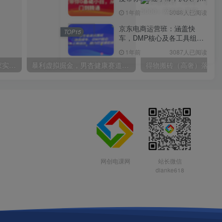
精通
1年前
3088人已阅读
京东电商运营班：涵盖快
TOP15
车，DMP核心及各工具组
合，助力打造爆款商品
1年前
3087人已阅读
30天引爆同城流量，上万家实体店实战营销经验大佬手把手教你抖音同城实体店引流
暴利虚拟掘金，男杏健康赛道，成本高客单，单月轻松破万
网创电课网
站长微信
dianke618