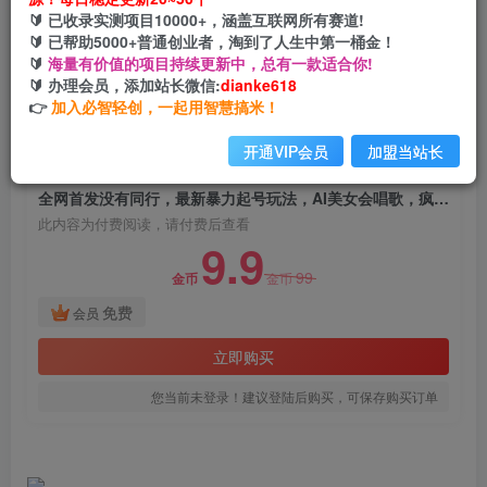
全网首发没有同行，最新暴力起号玩法，AI美女会
🔰 已收录实测项目10000+，涵盖互联网所有赛道!
唱歌，疯狂涨粉，早上车早吃肉！
🔰 已帮助5000+普通创业者，淘到了人生中第一桶金！
🔰
海量有价值的项目持续更新中，总有一款适合你!
网创电课网
🔰 办理会员，添加站长微信:
dianke618
关注
私信
2年前发布
👉
加入必智轻创，一起用智慧搞米！
1532
161
开通VIP会员
加盟当站长
付费阅读
全网首发没有同行，最新暴力起号玩法，AI美女会唱歌，疯狂涨粉，早上车早吃肉！
此内容为付费阅读，请付费后查看
9.9
99
金币
金币
免费
会员
立即购买
您当前未登录！建议登陆后购买，可保存购买订单