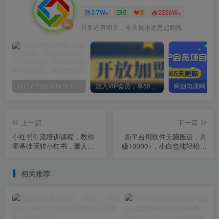
2.7W+
0
8
2226W+
只要还有明天，今天就永远是起跑线
你还在到处找项目？还在当韭菜？我却靠卖项目一个月赚5万，曾经我也和你一样懵懂。
加入VIP会员，享50%的推广提成，免费学习多种网上创业课程，菜鸟秒变大神！
上一篇
下一篇
小红书引流培训课程，教你
新平台用软件无脑搬运，月
零基础玩转小红书，素人逆
赚10000+，小白也能轻松上
袭百万流量大咖！
手
相关推荐