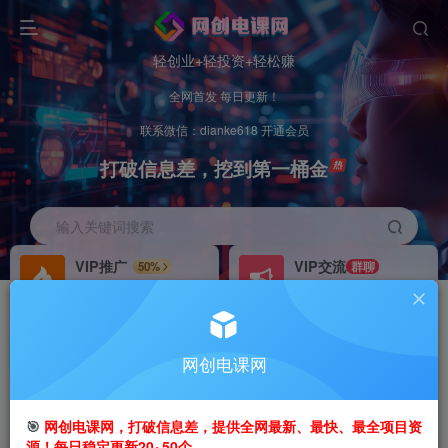
轻创业+轻投资+轻松赚
全网首发 每日更新！
联系微信：dianke618 开通会员
打破信息差，挖到第一桶金
输入关键词搜索
VIP推广
VIP交流
50%
群聊
会员专属推广链接
研究探讨更多创业项目路子。
招募站长
办理会员
推荐
GO
网创电课网
搭建同款网站，自己当老板
V：
dianke618
首页
创业课程
VIP免费
正文
🎯
网创电课网，打破信息差，提供全网最新、最快、最全项目资
源！每日稳定更新20~50个