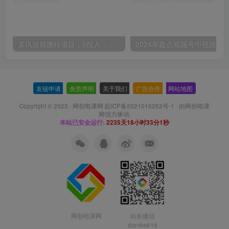
某讯游戏搬砖项目，0投入，可以挂机，轻松上手,月入3000+上不封顶
友链申请
-
免责声明
-
关于我们
-
广告合作
-
网站地图
Copyright © 2023 ·
网创电课网 皖ICP备2021015253号-1
· 由
网创电课
网
强力驱动.
本站已安全运行:
2235天18小时33分2秒
网创电课网
站长微信
dianke618