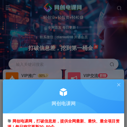
轻创业+轻投资+轻松赚
全网首发 每日更新！
联系微信：dianke618 开通会员
打破信息差，挖到第一桶金
输入关键词搜索
VIP推广
VIP交流
50%
群聊
会员专属推广链接
研究探讨更多创业项目路子。
招募站长
办理会员
推荐
GO
网创电课网
搭建同款网站，自己当老板
V：
dianke618
首页
创业课程
会员专属
正文
🎯
网创电课网，打破信息差，提供全网最新、最快、最全项目资
源！每日稳定更新20~50个