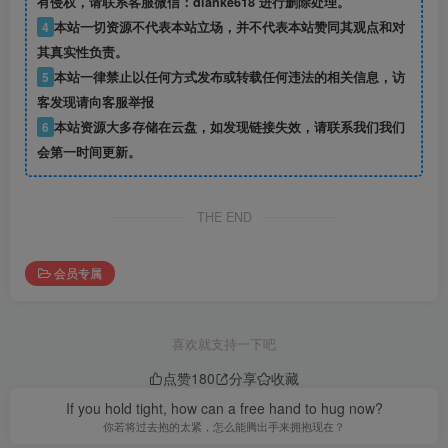
有侵权，请联系客服微信：dianke618 进行删除处理。
4
本站一切资源不代表本站立场，并不代表本站赞同其观点和对
其真实性负责。
5
本站一律禁止以任何方式发布或转载任何违法的相关信息，访
客发现请向客服举报
6
本站资源大多存储在云盘，如发现链接失效，请联系我们我们
会第一时间更新。
THE END
会员专属
喜欢就支持一下吧
点赞
180
分享
收藏
If you hold tight, how can a free hand to hug now?
你若将过去抱的太紧，怎么能腾出手来拥抱现在？