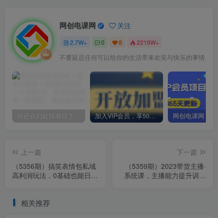
网创电课网
关注
2.7W+
0
8
2219W+
不要延迟任何可以给你的生活带来欢笑与快乐的事情
你还在到处找项目？还在当韭菜？我却靠卖项目一个月赚5万，曾经我也和你一样懵懂。
加入VIP会员，享50%的推广提成，免费学习多种网上创业课程，菜鸟秒变大神！
上一篇
下一篇
（5356期）搞笑表情包私域
（5359期）2023带货主播·
高利润玩法，0基础也能日入
系统课，主播能力提升训练
200+
营，主播带货必修课!
相关推荐