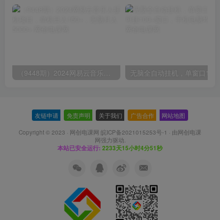
（9448期）2024网易云音乐人挂机项目，单机日入150+，无脑月入5000+
无脑全自动挂机，单窗口
友链申请
-
免责声明
-
关于我们
-
广告合作
-
网站地图
Copyright © 2023 ·
网创电课网 皖ICP备2021015253号-1
· 由
网创电课
网
强力驱动.
本站已安全运行:
2233天15小时4分51秒