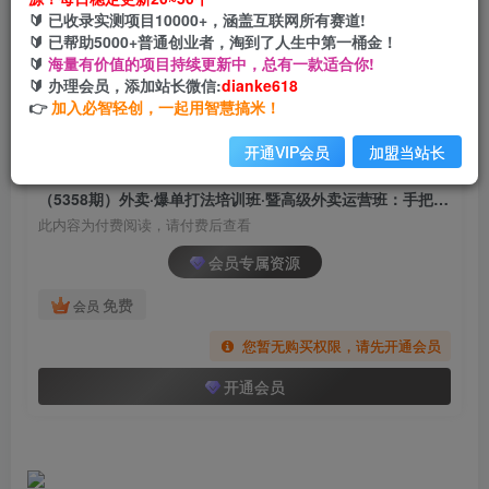
（5358期）外卖·爆单打法培训班·暨高级外卖运营
🔰 已收录实测项目10000+，涵盖互联网所有赛道!
班：手把手教你做高利润的万单外卖
🔰 已帮助5000+普通创业者，淘到了人生中第一桶金！
🔰
海量有价值的项目持续更新中，总有一款适合你!
网创电课网
🔰 办理会员，添加站长微信:
dianke618
关注
私信
2年前发布
👉
加入必智轻创，一起用智慧搞米！
1930
180
开通VIP会员
加盟当站长
付费阅读
（5358期）外卖·爆单打法培训班·暨高级外卖运营班：手把手教你做高利润的万单外卖
此内容为付费阅读，请付费后查看
会员专属资源
免费
会员
您暂无购买权限，请先开通会员
开通会员