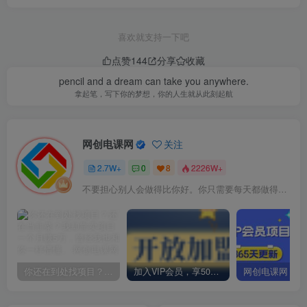
喜欢就支持一下吧
点赞
144
分享
收藏
pencil and a dream can take you anywhere.
拿起笔，写下你的梦想，你的人生就从此刻起航
网创电课网
关注
2.7W+
0
8
2226W+
不要担心别人会做得比你好。你只需要每天都做得比前一天好就可以了
你还在到处找项目？还在当韭菜？我却靠卖项目一个月赚5万，曾经我也和你一样懵懂。
加入VIP会员，享50%的推广提成，免费学习多种网上创业课程，菜鸟秒变大神！