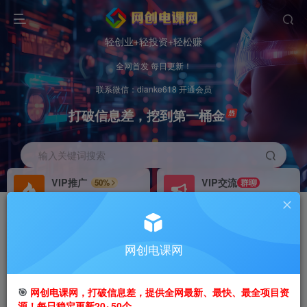
轻创业+轻投资+轻松赚
全网首发 每日更新！
联系微信：dianke618 开通会员
打破信息差，挖到第一桶金
输入关键词搜索
VIP推广
VIP交流
50%
群聊
会员专属推广链接
研究探讨更多创业项目路子。
招募站长
办理会员
推荐
GO
网创电课网
搭建同款网站，自己当老板
V：
dianke618
首页
创业课程
会员专属
正文
🎯
网创电课网，打破信息差，提供全网最新、最快、最全项目资
源！每日稳定更新20~50个