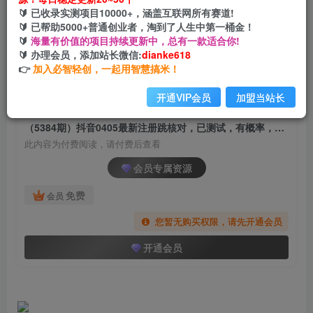
（5384期）抖音0405最新注册跳核对，已测试，
🔰 已收录实测项目10000+，涵盖互联网所有赛道!
有概率，有需要的自测，随时失效
🔰 已帮助5000+普通创业者，淘到了人生中第一桶金！
🔰
海量有价值的项目持续更新中，总有一款适合你!
网创电课网
🔰 办理会员，添加站长微信:
dianke618
关注
私信
2年前发布
👉
加入必智轻创，一起用智慧搞米！
1509
144
开通VIP会员
加盟当站长
付费阅读
（5384期）抖音0405最新注册跳核对，已测试，有概率，有需要的自测，随时失效
此内容为付费阅读，请付费后查看
会员专属资源
免费
会员
您暂无购买权限，请先开通会员
开通会员