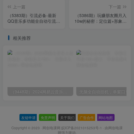
上一篇
下一篇
（5383期）引流必备-最新
（5386期）玩赚朋友圈月入
QQ音乐多功能全自动引流，
10w的秘密：定位篇+形象篇
解封双手自动引流【脚本+教
+内容篇+文案篇+引流篇+成
程】
交篇
相关推荐
（9448期）2024网易云音乐人挂机项目，单机日入150+，无脑月入5000+
无脑全自动挂机，单窗口
友链申请
-
免责声明
-
关于我们
-
广告合作
-
网站地图
Copyright © 2023 ·
网创电课网 皖ICP备2021015253号-1
· 由
网创电课
网
强力驱动.