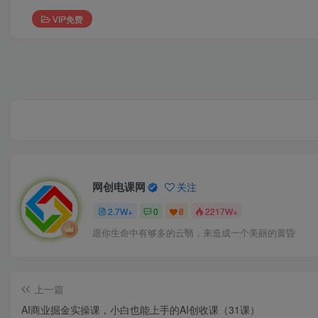
VIP免费
网创电课网
关注
2.7W+
0
8
2217W+
愿你生命中有够多的云翳，来造成一个美丽的黄昏
上一篇
AI商业掘金实操课，小白也能上手的AI创收课（31课）