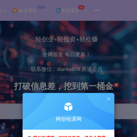
NEW
99
目
创业课程
实操项目
轻创业+轻投资+轻松赚
全网首发 每日更新！
联系微信：dianke618 开通会员
打破信息差，挖到第一桶金
网创电课网
引流
抖音
小红书
直播
剪辑
电商