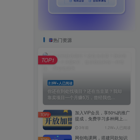
热门资源
TOP1
2.3W+人已阅读
你还在到处找项目？还在当韭菜？我却
靠卖项目一个月赚5万，曾经我也...
加入VIP会员，享50%的推广
TOP2
提成，免费学习多种网上创
业课程，菜鸟秒变大神！
3年前
1.2W+人已阅读
网创电课网，搭建同款知识
TOP3