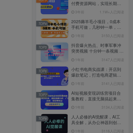
付费资源网站，实现长期稳
定被动收入~
3年前
1.1W+人已阅读
2025薅羊毛小项目，0成本
TOP4
手机可做，几秒钟一单，收
益无上限
1年前
3150人已阅读
抖音爆火热点、时事军事冲
TOP5
突类视频 十分钟一条视频 条
条原创 日入好几张 简单易上
1年前
3147人已阅读
手
小红书电商实战课：开店到
TOP6
爆款笔记，打造电商逻辑体
系，提升变现能力
1年前
3141人已阅读
AI短视频变现训练营项目合
TOP7
集教程，直接无脑搞起来，
赚取流量分成、广告、定
1年前
3134人已阅读
制、收徒等收益
人人必修的Al觉醒课，AI工
TOP8
具全解，从办公神器到创意
设计
1年前
3116人已阅读