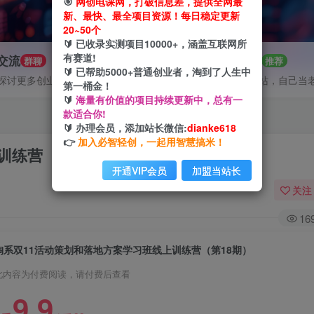
🎯
网创电课网，打破信息差，提供全网最
新、最快、最全项目资源！每日稳定更新
20~50个
🔰 已收录实测项目10000+，涵盖互联网所
有赛道!
P交流
招募站长
群聊
推荐
🔰 已帮助5000+普通创业者，淘到了人生中
探讨更多创业项目路子。
搭建同款网站，自己当
第一桶金！
🔰
海量有价值的项目持续更新中，总有一
款适合你!
🔰 办理会员，添加站长微信:
dianke618
👉
加入必智轻创，一起用智慧搞米！
训练营（第18期）
开通VIP会员
加盟当站长
关注
16
淘系双11活动策划和落地方案学习班线上训练营（第18期）
此内容为付费阅读，请付费后查看
9.9