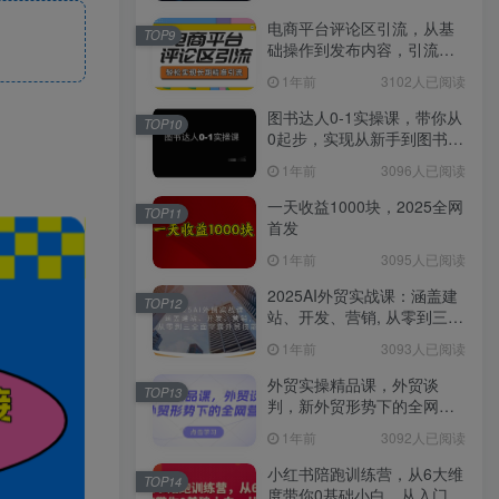
电商平台评论区引流，从基
TOP9
础操作到发布内容，引流技
巧，轻松实现长期精准引流
1年前
3102人已阅读
图书达人0-1实操课，带你从
TOP10
0起步，实现从新手到图书达
人的蜕变
1年前
3096人已阅读
一天收益1000块，2025全网
TOP11
首发
1年前
3095人已阅读
2025AI外贸实战课：涵盖建
TOP12
站、开发、营销, 从零到三全
面掌握外贸技能
1年前
3093人已阅读
外贸实操精品课，外贸谈
TOP13
判，新外贸形势下的全网营
销
1年前
3092人已阅读
小红书陪跑训练营，从6大维
TOP14
度带你0基础小白，从入门到