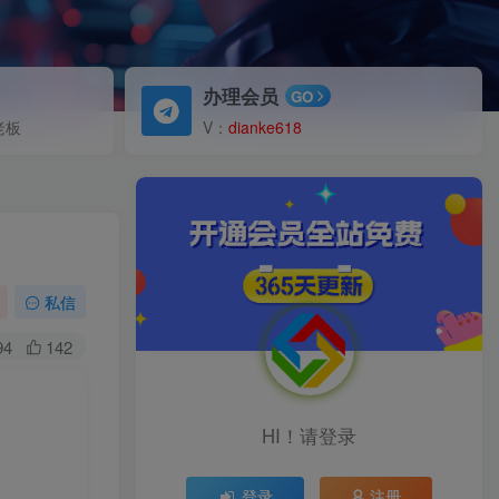
办理会员
GO
老板
V：
dianke618
私信
94
142
HI！请登录
登录
注册