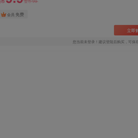
99
金币
金币
免费
会员
立即
您当前未登录！建议登陆后购买，可保