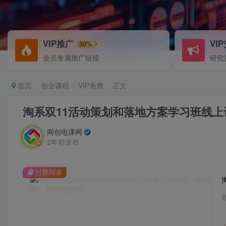
VIP推广
VI
50%
会员专属推广链接
研究
首页
创业课程
VIP免费
正文
淘系双11活动策划和落地方案学习班线上
网创电课网
2年前发布
付费阅读