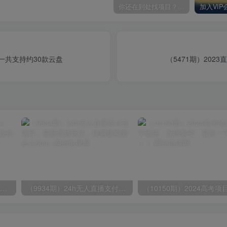
你还在到处找项目？还在当韭菜？我却靠卖项目一个月赚5万，曾经我也和你一样懵懂。
一共支持约30款云盘
（5471期）20
无脑全自动挂机，单窗口18+，可挂100+窗口，手机电脑均可操作
（9934期）24h无人直播支付宝项目，最新带货玩法，纯躺赚实测日入500+