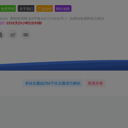
免责声明
-
关于我们
-
广告合作
-
网站地图
 2023 ·
网创电课网 皖ICP备2021015253号-1
· 由
网创电课网
强力驱动.
行:
2233天23小时2分37秒
本站主题由Zibll子比主题强力驱动
联系作者