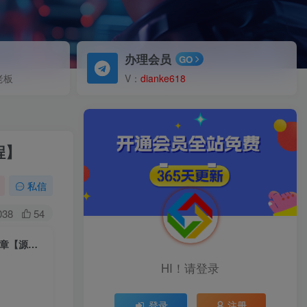
办理会员
GO
老板
V：
dianke618
程】
私信
038
54
（5469期）精仿今日头条新闻网搭建教程亲测可用 带自动采集接口更新文章【源码+教程】
HI！请登录
登录
注册