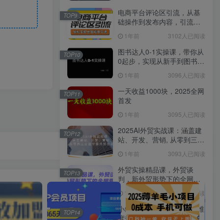
电商平台评论区引流，从基
TOP9
础操作到发布内容，引流技
巧，轻松实现长期精准引流
1年前
3102人已阅读
图书达人0-1实操课，带你从
TOP10
0起步，实现从新手到图书达
人的蜕变
1年前
3096人已阅读
一天收益1000块，2025全网
TOP11
首发
1年前
3095人已阅读
2025AI外贸实战课：涵盖建
TOP12
站、开发、营销, 从零到三全
面掌握外贸技能
1年前
3093人已阅读
外贸实操精品课，外贸谈
TOP13
判，新外贸形势下的全网营
销
1年前
3092人已阅读
小红书陪跑训练营，从6大维
TOP14
度带你0基础小白，从入门到