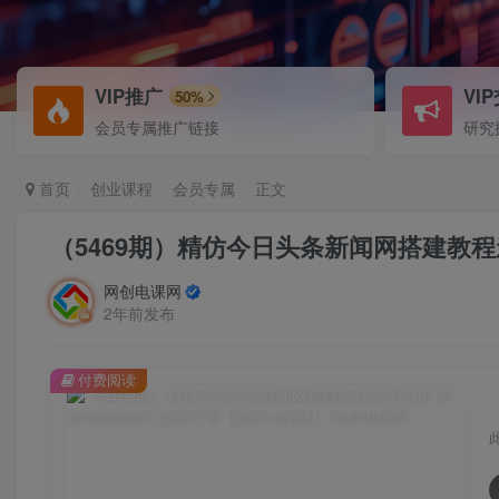
VIP推广
VI
50%
会员专属推广链接
研究
首页
创业课程
会员专属
正文
（5469期）精仿今日头条新闻网搭建教
网创电课网
2年前发布
付费阅读