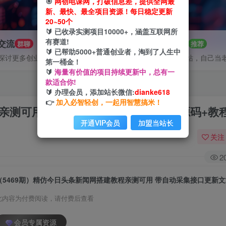
🎯
网创电课网，打破信息差，提供全网最
新、最快、最全项目资源！每日稳定更新
20~50个
🔰 已收录实测项目10000+，涵盖互联网所
有赛道!
P交流
招募站长
群聊
推荐
🔰 已帮助5000+普通创业者，淘到了人生中
探讨更多创业项目路子。
搭建同款网站，自己当
第一桶金！
🔰
海量有价值的项目持续更新中，总有一
款适合你!
🔰 办理会员，添加站长微信:
dianke618
👉
加入必智轻创，一起用智慧搞米！
程亲测可用 带自动采集接口更新文章【源码+教
开通VIP会员
加盟当站长
关注
2
此内容为付费阅读，请付费后查看
会员专属资源