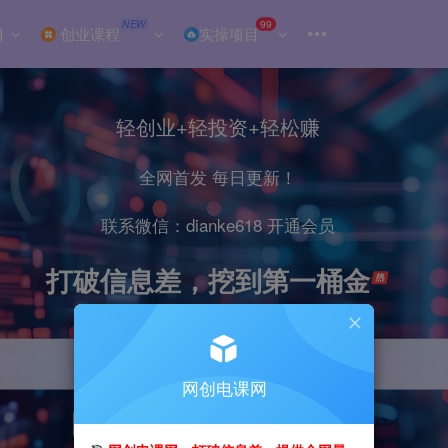
NEW
99
目
创业课程
实操项目
轻创业+轻投资+轻松赚
全网首发 每日更新！
联系微信：dianke618 开通会员
打破信息差，挖到第一桶金
网创电课网
引流
抖音
小红书
直播
剪辑
电商