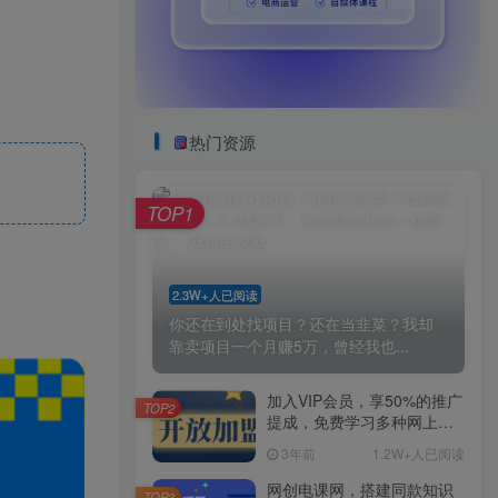
热门资源
TOP1
2.3W+人已阅读
你还在到处找项目？还在当韭菜？我却
靠卖项目一个月赚5万，曾经我也...
加入VIP会员，享50%的推广
TOP2
提成，免费学习多种网上创
业课程，菜鸟秒变大神！
3年前
1.2W+人已阅读
网创电课网，搭建同款知识
TOP3