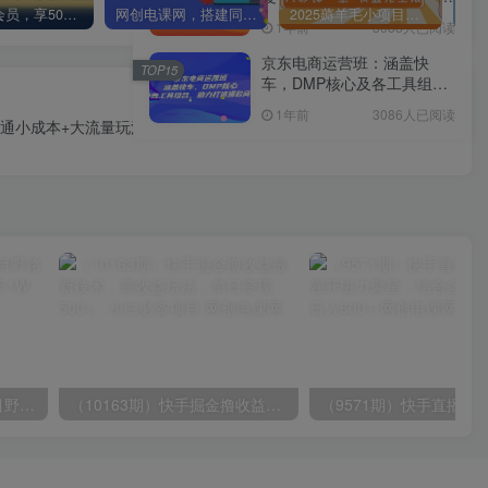
加入VIP会员，享50%的推广提成，免费学习多种网上创业课程，菜鸟秒变大神！
网创电课网，搭建同款知识付费资源网站，实现长期稳定被动收入~
2025薅羊毛小项目，0成本 手机可做，几秒钟一单，收益无上限
精通
1年前
3088人已阅读
京东电商运营班：涵盖快
TOP15
车，DMP核心及各工具组
下一篇
合，助力打造爆款商品
1年前
3086人已阅读
23直通小成本+大流量玩法，低价快速引流拉新收割，让你快速突破瓶颈!
（10150期）2024高考项目野路子玩法，无限裂变，最高一天1W＋！
（10163期）快手掘金撸收益最新技术，高收益玩法，单日变现500+，小白必备项目