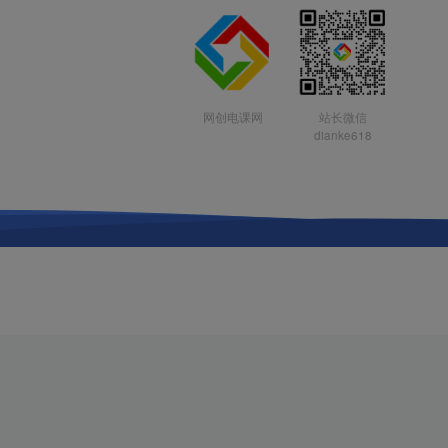
网创电课网
站长微信
dianke618