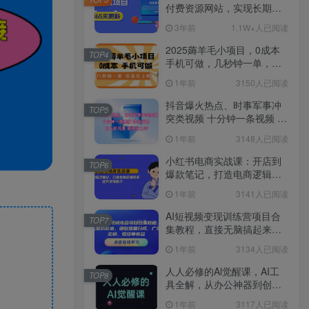
付费资源网站，实现长期稳
定被动收入~
3年前
1.1W+人已阅读
2025薅羊毛小项目，0成本
TOP4
手机可做，几秒钟一单，收
益无上限
1年前
3150人已阅读
抖音爆火热点、时事军事冲
TOP5
突类视频 十分钟一条视频 条
条原创 日入好几张 简单易上
1年前
3148人已阅读
手
小红书电商实战课：开店到
TOP6
爆款笔记，打造电商逻辑体
系，提升变现能力
1年前
3141人已阅读
AI短视频变现训练营项目合
TOP7
集教程，直接无脑搞起来，
赚取流量分成、广告、定
1年前
3134人已阅读
制、收徒等收益
人人必修的Al觉醒课，AI工
TOP8
具全解，从办公神器到创意
设计
1年前
3117人已阅读