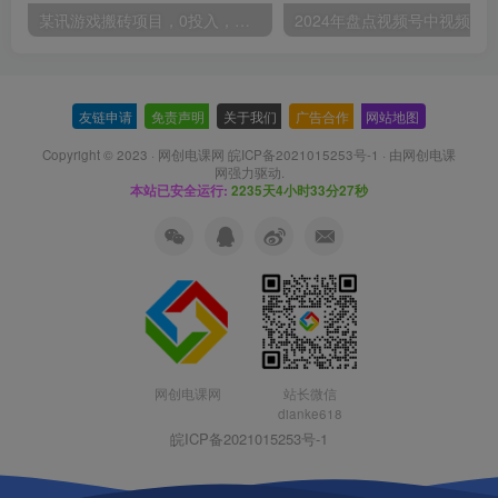
某讯游戏搬砖项目，0投入，可以挂机，轻松上手,月入3000+上不封顶
友链申请
-
免责声明
-
关于我们
-
广告合作
-
网站地图
Copyright © 2023 ·
网创电课网 皖ICP备2021015253号-1
· 由
网创电课
网
强力驱动.
本站已安全运行:
2235天4小时33分27秒
网创电课网
站长微信
dianke618
皖ICP备2021015253号-1