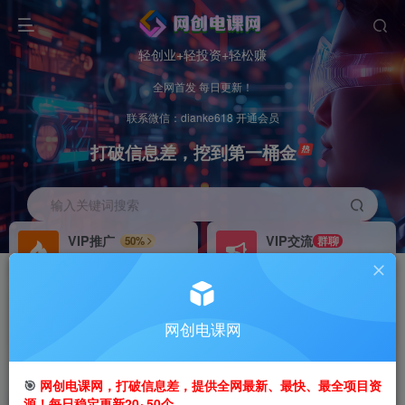
轻创业+轻投资+轻松赚
全网首发 每日更新！
联系微信：dianke618 开通会员
打破信息差，挖到第一桶金
输入关键词搜索
VIP推广
VIP交流
50%
群聊
会员专属推广链接
研究探讨更多创业项目路子。
招募站长
办理会员
推荐
GO
网创电课网
搭建同款网站，自己当老板
V：
dianke618
首页
创业课程
VIP免费
正文
🎯
网创电课网，打破信息差，提供全网最新、最快、最全项目资
源！每日稳定更新20~50个