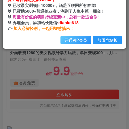
外面收费1280的美女视频号暴力玩法，单日变现
🔰 已收录实测项目10000+，涵盖互联网所有赛道!
300+，月入上万！【附制作教程】
🔰 已帮助5000+普通创业者，淘到了人生中第一桶金！
🔰
海量有价值的项目持续更新中，总有一款适合你!
网创电课网
🔰 办理会员，添加站长微信:
dianke618
关注
私信
2年前发布
👉
加入必智轻创，一起用智慧搞米！
1456
172
开通VIP会员
加盟当站长
付费阅读
外面收费1280的美女视频号暴力玩法，单日变现300+，月入上万！【附制作教程】
此内容为付费阅读，请付费后查看
9.9
99
金币
金币
免费
会员
立即购买
您当前未登录！建议登陆后购买，可保存购买订单