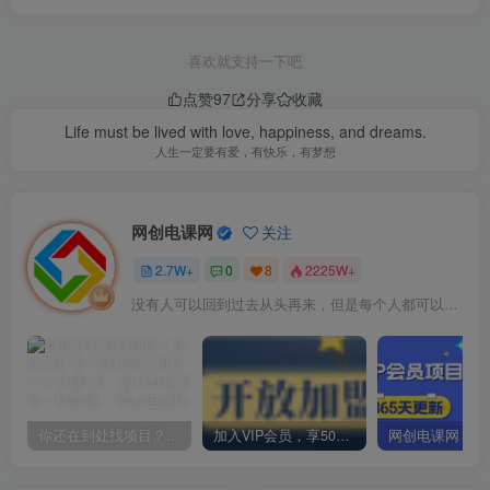
喜欢就支持一下吧
点赞
97
分享
收藏
Life must be lived with love, happiness, and dreams.
人生一定要有爱，有快乐，有梦想
网创电课网
关注
2.7W+
0
8
2225W+
没有人可以回到过去从头再来，但是每个人都可以从今天开始，创造一个全新的结局
你还在到处找项目？还在当韭菜？我却靠卖项目一个月赚5万，曾经我也和你一样懵懂。
加入VIP会员，享50%的推广提成，免费学习多种网上创业课程，菜鸟秒变大神！