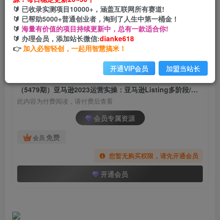
（5479期）亚马逊2023运营实操：亚马逊Listing
🔰 已收录实测项目10000+，涵盖互联网所有赛道!
多阶段/精细化运营及SEO策略
🔰 已帮助5000+普通创业者，淘到了人生中第一桶金！
🔰
海量有价值的项目持续更新中，总有一款适合你!
网创电课网
🔰 办理会员，添加站长微信:
dianke618
关注
私信
2年前发布
👉
加入必智轻创，一起用智慧搞米！
703
97
开通VIP会员
加盟当站长
付费阅读
（5479期）亚马逊2023运营实操：亚马逊Listing多阶段/精细化运营及SEO策略
此内容为付费阅读，请付费后查看
会员专属资源
免费
会员
您暂无购买权限，请先开通会员
开通会员