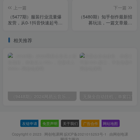
上一篇
下一篇
（5477期）服装行业流量爆
（5480期）知乎创作最新招
发营，从0-1抖音快速起号/
募玩法，一篇文章最高
解决实体流量问题！
4500【详细玩法教程】
相关推荐
（9448期）2024网易云音乐人挂机项目，单机日入150+，无脑月入5000+
无脑全自动挂机，单窗口
友链申请
-
免责声明
-
关于我们
-
广告合作
-
网站地图
Copyright © 2023 ·
网创电课网 皖ICP备2021015253号-1
· 由
网创电课
网
强力驱动.