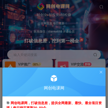
轻创业+轻投资+轻松赚
全网首发 每日更新！
联系微信：dianke618 开通会员
打破信息差，挖到第一桶金
输入关键词搜索
VIP推广
VIP交流
50%
群聊
会员专属推广链接
研究探讨更多创业项目路子。
招募站长
办理会员
推荐
GO
网创电课网
搭建同款网站，自己当老板
V：
dianke618
首页
创业课程
会员专属
正文
🎯
网创电课网，打破信息差，提供全网最新、最快、最全项目资
源！每日稳定更新20~50个