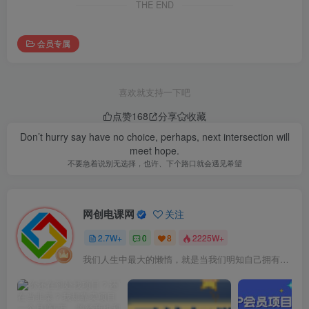
THE END
会员专属
喜欢就支持一下吧
点赞
168
分享
收藏
Don’t hurry say have no choice, perhaps, next intersection will
meet hope.
不要急着说别无选择，也许、下个路口就会遇见希望
网创电课网
关注
2.7W+
0
8
2225W+
我们人生中最大的懒惰，就是当我们明知自己拥有作出选择的能力，却不去主动改变而是放任它的生活态度