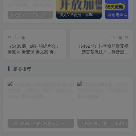
你还在到处找项目？还在当韭菜？我却靠卖项目一个月赚5万，曾经我也和你一样懵懂。
加入VIP会员，享50%的推广提成，免费学习多种网上创业课程，菜鸟秒变大神！
上一篇
下一篇
（5489期）疯狂的拆片会：
（5492期）抖音粉丝群无视
拆账号 拆变现 拆文案 拆拍
禁言截流技术，抖音黑科
摄 拆剪辑 揭秘博主的流量密
技，直接引流，0封号（教程
码
+软件）
相关推荐
（9448期）2024网易云音乐人挂机项目，单机日入150+，无脑月入5000+
无脑全自动挂机，单窗口