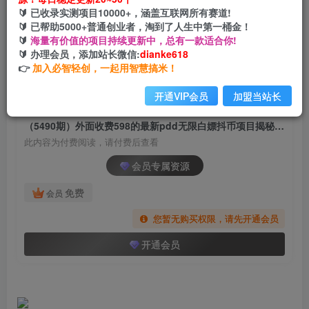
（5490期）外面收费598的最新pdd无限白嫖抖币
🔰 已收录实测项目10000+，涵盖互联网所有赛道!
项目揭秘，简单暴利【仅揭秘】
🔰 已帮助5000+普通创业者，淘到了人生中第一桶金！
🔰
海量有价值的项目持续更新中，总有一款适合你!
网创电课网
🔰 办理会员，添加站长微信:
dianke618
关注
私信
2年前发布
👉
加入必智轻创，一起用智慧搞米！
2000
168
开通VIP会员
加盟当站长
付费阅读
（5490期）外面收费598的最新pdd无限白嫖抖币项目揭秘，简单暴利【仅揭秘】
此内容为付费阅读，请付费后查看
会员专属资源
免费
会员
您暂无购买权限，请先开通会员
开通会员