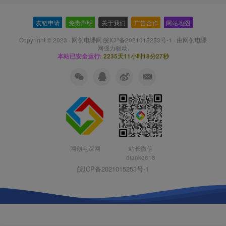
友链申请
-
免责声明
-
关于我们
-
广告合作
-
网站地图
Copyright © 2023 ·
网创电课网 皖ICP备2021015253号-1
· 由
网创电课
网
强力驱动.
本站已安全运行:
2235天11小时18分28秒
网创电课网
站长微信
dianke618
皖ICP备2021015253号-1