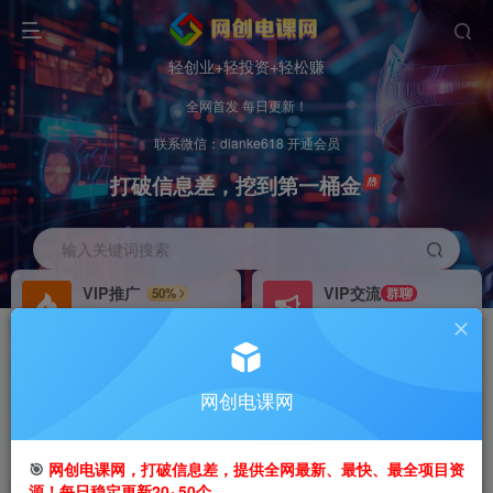
轻创业+轻投资+轻松赚
全网首发 每日更新！
联系微信：dianke618 开通会员
打破信息差，挖到第一桶金
输入关键词搜索
VIP推广
VIP交流
50%
群聊
会员专属推广链接
研究探讨更多创业项目路子。
招募站长
办理会员
推荐
GO
网创电课网
搭建同款网站，自己当老板
V：
dianke618
首页
创业课程
会员专属
正文
🎯
网创电课网，打破信息差，提供全网最新、最快、最全项目资
源！每日稳定更新20~50个